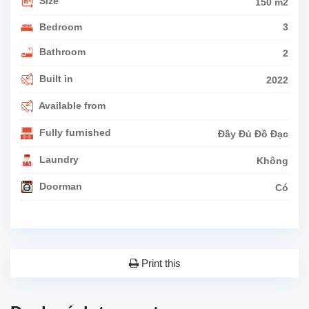
Size
150 m2
Bedroom
3
Bathroom
2
Built in
2022
Available from
Fully furnished
Đầy Đủ Đồ Đạc
Laundry
Không
Doorman
Có
Print this