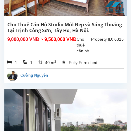
sử
dụng
là
300m2,
Cho Thuê Căn Hộ Studio Mới Đep và Sáng Thoáng
phòng
Tại Trịnh Công Sơn, Tây Hồ, Hà Nội.
khách
9,000,000 VNĐ
~ 9,500,000 VNĐ
Cho
Property ID: 6315
lớn
thuê
với
căn hộ
khu...
studio
2
1
1
40 m
Fully Furnished
mới và
sáng
thoáng
Cường Nguyễn
tại
Trịnh
Công
Sơn,
Tây
Hồ, Hà
Nội.
Diện
tích