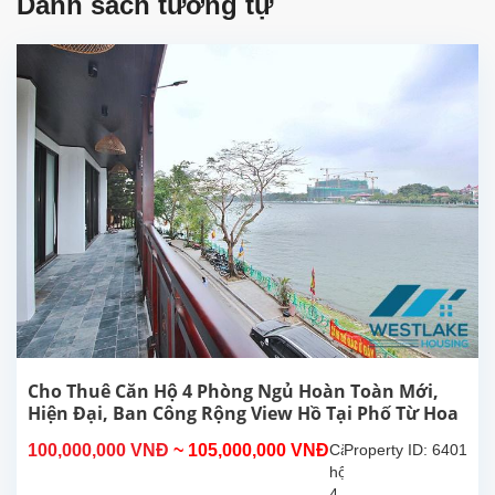
Danh sách tương tự
Cho Thuê Căn Hộ 4 Phòng Ngủ Hoàn Toàn Mới,
Hiện Đại, Ban Công Rộng View Hồ Tại Phố Từ Hoa
Tây Hồ, Hà Nội
100,000,000 VNĐ
~ 105,000,000 VNĐ
Căn
Property ID: 6401
hộ
4