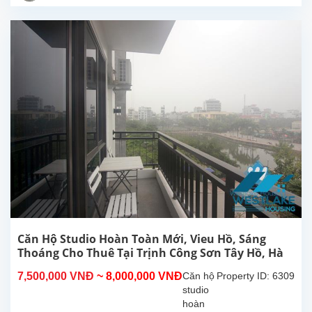
Tây Hồ.
Diện
tích
sinh
hoạt
30m²,
căn hộ
đươc
lắp đặt
các
trang
thiết bị,
nội
thất...
Căn Hộ Studio Hoàn Toàn Mới, Vieu Hồ, Sáng
Thoáng Cho Thuê Tại Trịnh Công Sơn Tây Hồ, Hà
Nội
7,500,000 VNĐ
~ 8,000,000 VNĐ
Căn hộ
Property ID: 6309
studio
hoàn