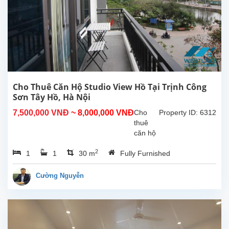
sinh
hoạt
40m²,
nội thất
cao
cấp,
nhiều
ánh
sáng
Cho Thuê Căn Hộ Studio View Hồ Tại Trịnh Công
tự...
Sơn Tây Hồ, Hà Nội
7,500,000 VNĐ
~ 8,000,000 VNĐ
Cho
Property ID: 6312
thuê
căn hộ
studio
2
1
1
30 m
Fully Furnished
view hồ
tại
Trịnh
Cường Nguyễn
Công
Sơn,
Tây
Hồ.
Diện