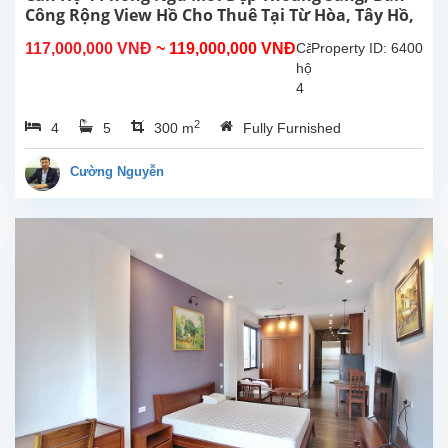
Nội.
Công Rộng View Hồ Cho Thuê Tại Từ Hòa, Tây Hồ,
Căn
Hà Nội
117,000,000 VNĐ
~ 119,000,000 VNĐ
Căn
Property ID: 6400
hộ
hộ
này
4
ở
phòng
tầng...
2
4
5
300 m
Fully Furnished
ngủ
đẹp,
ban
Cường Nguyễn
công
rộng
thoáng
mát,
view
Hồ
tại
Từ
Hòa,
Tây
Hồ.
Tổng
diện
tích