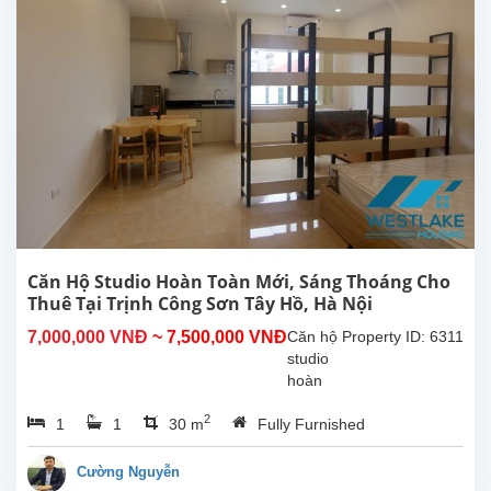
tích
30m²,
đã
được
lắp đặt
các
trang
thiết bị,
nội thất
chất...
Căn Hộ Studio Hoàn Toàn Mới, Sáng Thoáng Cho
Thuê Tại Trịnh Công Sơn Tây Hồ, Hà Nội
7,000,000 VNĐ
~ 7,500,000 VNĐ
Căn hộ
Property ID: 6311
studio
hoàn
toàn
2
1
1
30 m
Fully Furnished
mới tại
Trịnh
Công
Cường Nguyễn
Sơn,