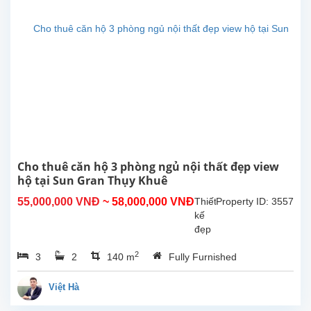
Hà
Nội.
Căn
hộ
có
thiết
kế
đẹp
với 3
phòng
ngủ,
2
Cho thuê căn hộ 3 phòng ngủ nội thất đẹp view
phòng
hộ tại Sun Gran Thụy Khuê
tắm
55,000,000 VNĐ
~ 58,000,000 VNĐ
Thiết
Property ID: 3557
có tủ
kế
tắm
đẹp
đứng,...
với
2
3
2
140 m
Fully Furnished
02
phòng
ngủ
Việt Hà
cho