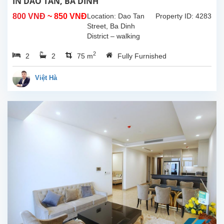
IN DAO TAN, BA DINH
800 VNĐ
~ 850 VNĐ
Location: Dao Tan
Property ID: 4283
Street, Ba Dinh
District – walking
distance to Lotte
2
2
2
75 m
Center, Thu Le Park,
Fully Furnished
embassies,
restaurants, cafes.
Việt Hà
Apartment
Details:Size:
75m²Layout: 2...