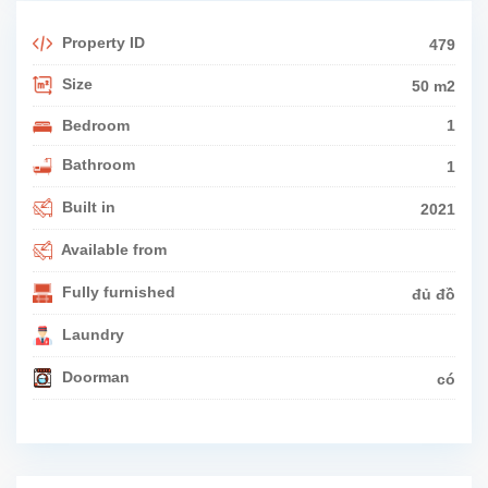
Property ID
479
Size
50 m2
Bedroom
1
Bathroom
1
Built in
2021
Available from
Fully furnished
đủ đồ
Laundry
Doorman
có