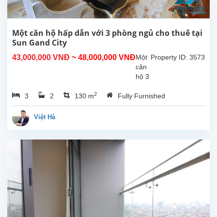
Một căn hộ hấp dẫn với 3 phòng ngủ cho thuê tại
Sun Gand City
43,000,000 VNĐ
~ 48,000,000 VNĐ
Một
Property ID: 3573
căn
hộ 3
phòng
2
3
2
130 m
Fully Furnished
ngủ
hấp
dẫn
Việt Hà
cho
thuê
tại
Sun
Grand
City.
Căn
hộ
được
trang