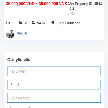
phòng
35,000,000 VNĐ
~ 39,000,000 VNĐ
Căn
Property ID: 3543
tắm,
hộ 2
bếp
phòng
khép
ngủ
kín,
2
2
2
94 m
Fully Furnished
cho
2...
thuê
tại
Việt Hà
Sun
Grand
Thụy
Khuê.
Tổng
Gửi yêu cầu
diện
tích
sử
dụng
là
94m2
bao
gồm
ban
công