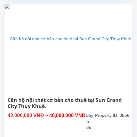
thuê
tại
Sun
Grand
City
Thụy
Khuê,
Quận
Tây
Hồ.
Căn
hộ
có
diện
tích
140m2,
có
Căn hộ nội thát cơ bản cho thuê tại Sun Grand
đồ
City Thụy Khuê.
nội
42,000,000 VNĐ
~ 46,000,000 VNĐ
Đây
Property ID: 3556
thất
là
và
căn
trang
hộ
thiết...