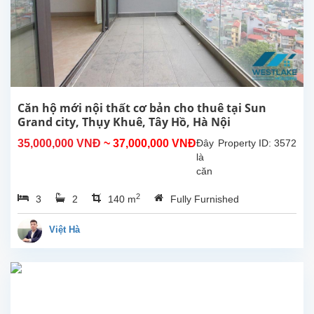
bị
đầy
đủ
nội
thất
chất
lượng
và
Căn hộ mới nội thất cơ bản cho thuê tại Sun
thiết
Grand city, Thụy Khuê, Tây Hồ, Hà Nội
kế
35,000,000 VNĐ
~ 37,000,000 VNĐ
Đây
Property ID: 3572
tuyệt
là
vời,...
căn
hộ
2
3
2
140 m
Fully Furnished
mới
cho
thuê
Việt Hà
tại
Sun
Grand
City,
Thụy
Khuê,