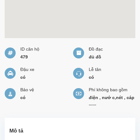
ID căn hộ
Đồ đạc
479
đủ đồ
Đậu xe
Lễ tân
có
có
Bảo vệ
Phí không bao gồm
có
điện , nướ c,nét , cáp
......
Mô tả