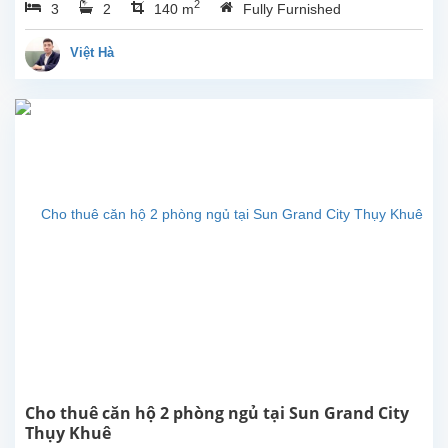
2
3
2
140 m
Fully Furnished
đẹp
ở
tầng
Việt Hà
cao
tại
Sun
Grand
City,
Thụy
Khuê,
Tây
Hồ.
Căn
hộ
có
diện
tích
140m2
với 3
phòng
ngủ,
Cho thuê căn hộ 2 phòng ngủ tại Sun Grand City
2
Thụy Khuê