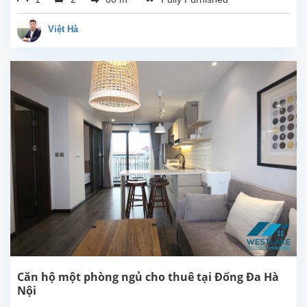
cho
thuê
Việt Hà
tại
quận
Đống
Đa.
Căn
hộ ở
tầng
6 với
thiết
kế 1
phòng
ngủ,
2
phòng
vệ
sinh,
phòng
khách
Căn hộ một phòng ngủ cho thuê tại Đống Đa Hà
đẹp
Nội
với