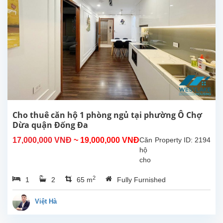
Nội
.Căn
hộ có
diện
tích
45m2
được
thiết
kế 1
phòng
ngủ 1
nhà
Cho thuê căn hộ 1 phòng ngủ tại phường Ô Chợ
tắm
Dừa quận Đống Đa
,nội
17,000,000 VNĐ
~ 19,000,000 VNĐ
Căn
Property ID: 2194
thất...
hộ
cho
thuê
2
1
2
65 m
Fully Furnished
này
nằm
trong
Việt Hà
tòa
nhà