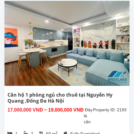
căn
hộ
dịch
vụ
mới
hoàn
thiện
.căn
hộ
có
diện
tích
65m2
được
thiết
kế 1
Căn hộ 1 phòng ngủ cho thuê tại Nguyễn Hy
phòng
Quang ,Đống Đa Hà Nội
ngủ
17,000,000 VNĐ
~ 19,000,000 VNĐ
Đây
Property ID: 2193
2
là
nhà
căn
tắm...
hộ
2
1
2
60 m
Fully Furnished
đẹp