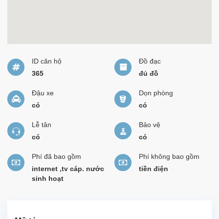
ID căn hộ
Đồ đạc
365
đủ đồ
Đậu xe
Dọn phòng
có
có
Lễ tân
Bảo vệ
có
có
Phí đã bao gồm
Phí không bao gồm
internet ,tv cáp. nước
tiền điện
sinh hoạt