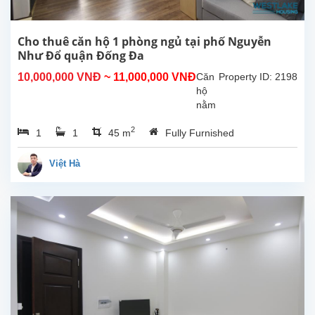
Cho thuê căn hộ 1 phòng ngủ tại phố Nguyễn
Như Đổ quận Đống Đa
10,000,000 VNĐ
~ 11,000,000 VNĐ
Căn
Property ID: 2198
hộ
nằm
trên
2
1
1
45 m
Fully Furnished
con
phố
yên
Việt Hà
Tĩnh
gần
Văn
Miếu
gần
ga
Hà
Nội
.Căn
hộ