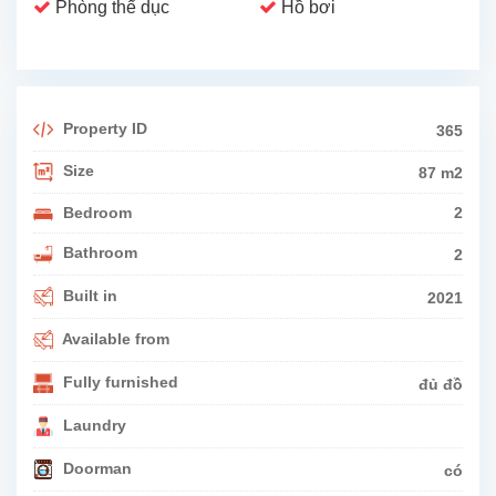
Phòng thể dục
Hồ bơi
Property ID
365
Size
87 m2
Bedroom
2
Bathroom
2
Built in
2021
Available from
Fully furnished
đủ đồ
Laundry
Doorman
có