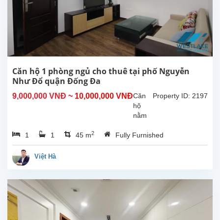
có
diện
tích
45m2
được
thiết
kế 1
phòng
Căn hộ 1 phòng ngủ cho thuê tại phố Nguyễn
ngủ
Như Đổ quận Đống Đa
1
9,000,000 VNĐ
~ 10,000,000 VNĐ
Căn
Property ID: 2197
nhà
hộ
tắm
nằm
,nội
trên
thất...
2
1
1
45 m
Fully Furnished
con
phố
yên
Việt Hà
Tĩnh
gần
Văn
Miếu
gần
ga Hà