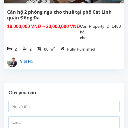
nằm
cạnh
Căn hộ 2 phòng ngủ cho thuê tại phố Cát Linh
Văn
quận Đống Đa
Miếu
19,000,000 VNĐ
~ 20,000,000 VNĐ
Căn
Property ID: 1463
Quốc
hộ
Tử
cho
Giám
thuê
khu...
2
2
2
80 m
Fully Furnished
này
nằm
trên
Việt Hà
con
phố
Cát
Linh
gần
Gửi yêu cầu
Văn
Miếu
Quốc
Tử
Giám
,