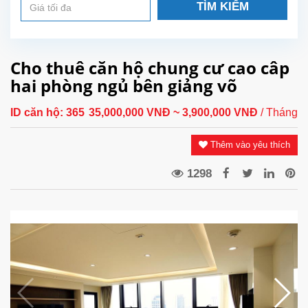
TÌM KIẾM
Cho thuê căn hộ chung cư cao câp
hai phòng ngủ bên giảng võ
ID căn hộ:
365
35,000,000 VNĐ
~ 3,900,000 VNĐ
/ Tháng
Thêm vào yêu thích
1298