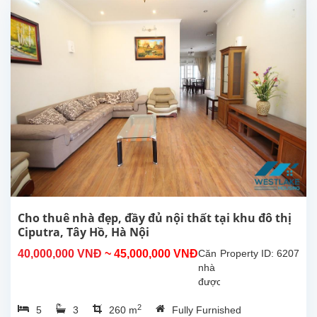
lại,
hiện
đang
cho
thuê
tại
khu
T,
Ciputra,
Tây
Hồ,
Hà
Nội.
Nhà
có
sân
Cho thuê nhà đẹp, đầy đủ nội thất tại khu đô thị
trước
Ciputra, Tây Hồ, Hà Nội
và
40,000,000 VNĐ
~ 45,000,000 VNĐ
Căn
Property ID: 6207
sân
nhà
sau
được
rộng
thiết
rãi,...
2
5
3
260 m
Fully Furnished
kế