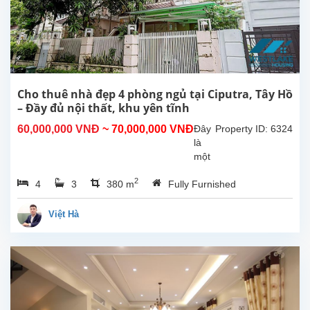
Tổng
diện
tích
sử
dụng
khoảng
270m²,
Cho thuê nhà đẹp 4 phòng ngủ tại Ciputra, Tây Hồ
thiết
– Đầy đủ nội thất, khu yên tĩnh
kế
60,000,000 VNĐ
~ 70,000,000 VNĐ
Đây
Property ID: 6324
gồm
là
4...
một
căn
2
4
3
380 m
Fully Furnished
nhà
đẹp
cho
Việt Hà
thuê
tại
Ciputra,
quận
Tây
Hồ,
Hà