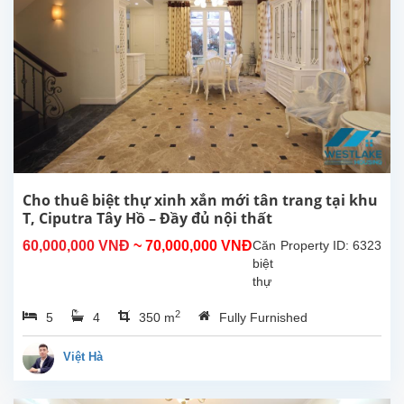
Nội.
Nhà
được
thiết
kế
hài
hòa
và
hiện
đại,
gồm
Cho thuê biệt thự xinh xắn mới tân trang tại khu
4
T, Ciputra Tây Hồ – Đầy đủ nội thất
phòng
60,000,000 VNĐ
~ 70,000,000 VNĐ
Căn
Property ID: 6323
ngủ
biệt
và 3
thự
phòng...
xinh
2
5
4
350 m
Fully Furnished
xắn
vừa
được
Việt Hà
tân
trang