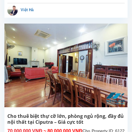
hiện
đại,
Việt Hà
đầy
đủ
nội
thất,
sẵn
sàng
vào
ở
ngay.
Không
gian
thoáng
sáng,
bố
trí
hợp
lý,
phù
Cho thuê biệt thự cỡ lớn, phòng ngủ rộng, đầy đủ
hợp
nội thất tại Ciputra – Giá cực tốt
cho
70,000,000 VNĐ
~ 80,000,000 VNĐ
Cho
Property ID: 6122