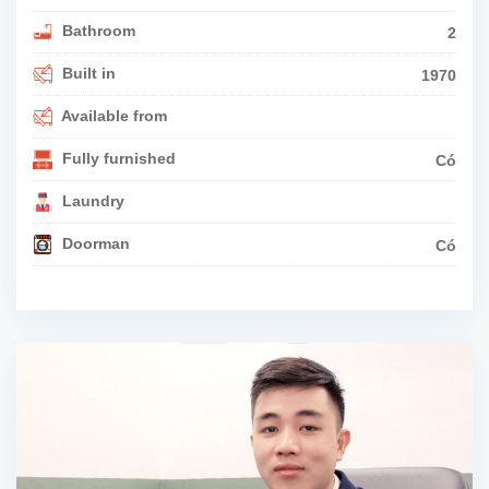
Bathroom
2
Built in
1970
Available from
Fully furnished
Có
Laundry
Doorman
Có