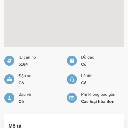
ID căn hộ
Đồ đạc
5164
Có
Đậu xe
Lễ tân
Có
Có
Bảo vệ
Phí không bao gồm
Có
Các loại hóa đơn
Mô tả