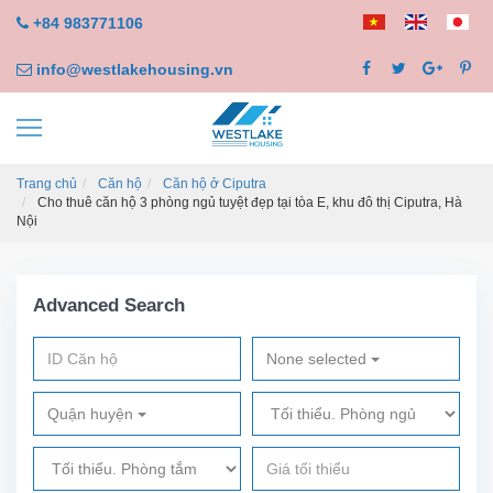
+84 983771106
info@westlakehousing.vn
Trang chủ
Căn hộ
Căn hộ ở Ciputra
Cho thuê căn hộ 3 phòng ngủ tuyệt đẹp tại tòa E, khu đô thị Ciputra, Hà
Nội
Advanced Search
None selected
Quận huyện