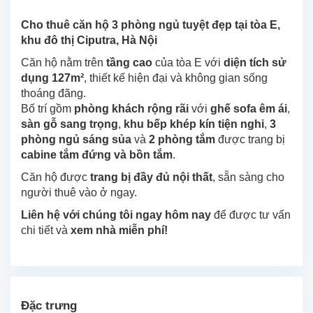
Cho thuê căn hộ 3 phòng ngủ tuyệt đẹp tại tòa E,
khu đô thị Ciputra, Hà Nội
Căn hộ nằm trên
tầng cao
của tòa E với
diện tích sử
dụng 127m²
, thiết kế hiện đại và không gian sống
thoáng đãng.
Bố trí gồm
phòng khách rộng rãi
với
ghế sofa êm ái
,
sàn gỗ sang trọng
,
khu bếp khép kín tiện nghi
,
3
phòng ngủ sáng sủa
và
2 phòng tắm
được trang bị
cabine tắm đứng và bồn tắm
.
Căn hộ được
trang bị đầy đủ nội thất
, sẵn sàng cho
người thuê vào ở ngay.
Liên hệ với chúng tôi ngay hôm nay
để được tư vấn
chi tiết và
xem nhà miễn phí!
Đặc trưng