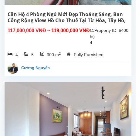
Tây
Hồ,
Hà
Căn Hộ 4 Phòng Ngủ Mới Đẹp Thoáng Sáng, Ban
Nội.
Công Rộng View Hồ Cho Thuê Tại Từ Hòa, Tây Hồ,
Căn
Hà Nội
117,000,000 VNĐ
~ 119,000,000 VNĐ
Căn
Property ID: 6400
hộ
hộ
này
4
ở
phòng
tầng...
2
4
5
300 m
Fully Furnished
ngủ
đẹp,
ban
Cường Nguyễn
công
rộng
thoáng
mát,
view
Hồ
tại
Từ
Hòa,
Tây
Hồ.