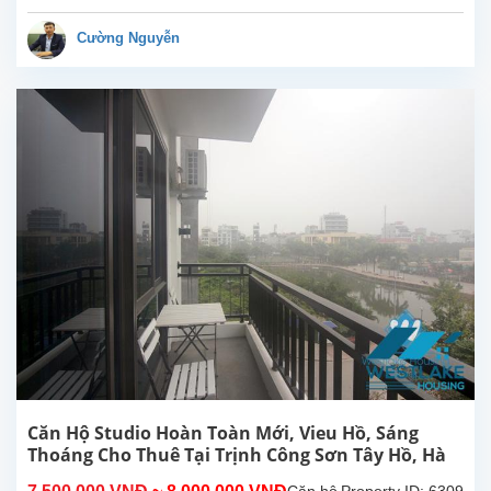
Trịnh
Công
Cường Nguyễn
Sơn,
Tây Hồ.
Diện
tích
sinh
hoạt
30m²,
căn hộ
đươc
lắp đặt
các
trang
thiết bị,
nội
thất...
Căn Hộ Studio Hoàn Toàn Mới, Vieu Hồ, Sáng
Thoáng Cho Thuê Tại Trịnh Công Sơn Tây Hồ, Hà
Nội