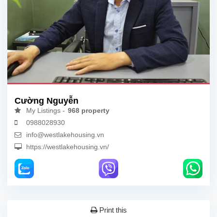
Cường Nguyễn
My Listings -
968 property
0988028930
info@westlakehousing.vn
https://westlakehousing.vn/
Print this