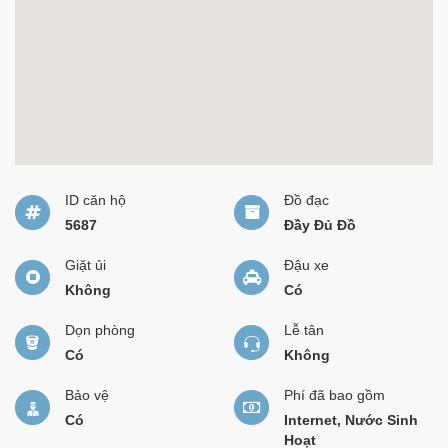
ID căn hộ
Đồ đạc
5687
Đầy Đủ Đồ
Giặt ủi
Đậu xe
Không
Có
Dọn phòng
Lễ tân
Có
Không
Bảo vệ
Phí đã bao gồm
Có
Internet, Nước Sinh
Hoạt