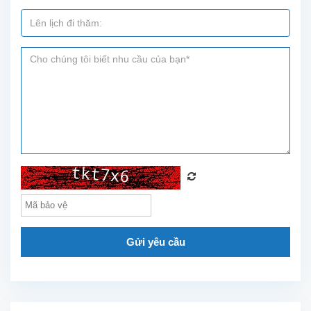
công
viên...
Gửi yêu cầu