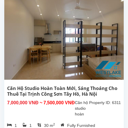
Tây
Hồ.
Diện
tích
30m²,
đã
được
lắp đặt
các
trang
thiết bị,
nội thất
chất...
Căn Hộ Studio Hoàn Toàn Mới, Sáng Thoáng Cho
Thuê Tại Trịnh Công Sơn Tây Hồ, Hà Nội
7,000,000 VNĐ
~ 7,500,000 VNĐ
Căn hộ
Property ID: 6311
studio
hoàn
toàn
2
1
1
30 m
Fully Furnished
mới tại