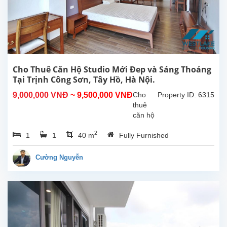
Tổng
diện
tích
sử
dụng
là
300m2,
Cho Thuê Căn Hộ Studio Mới Đep và Sáng Thoáng
phòng
Tại Trịnh Công Sơn, Tây Hồ, Hà Nội.
khách
9,000,000 VNĐ
~ 9,500,000 VNĐ
Cho
Property ID: 6315
lớn
thuê
với
căn hộ
khu...
studio
2
1
1
40 m
Fully Furnished
mới và
sáng
thoáng
Cường Nguyễn
tại
Trịnh
Công
Sơn,
Tây
Hồ, Hà
Nội.