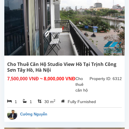
Diện
tích
sinh
hoạt
40m²,
nội thất
cao
cấp,
nhiều
ánh
sáng
Cho Thuê Căn Hộ Studio View Hồ Tại Trịnh Công
tự...
Sơn Tây Hồ, Hà Nội
7,500,000 VNĐ
~ 8,000,000 VNĐ
Cho
Property ID: 6312
thuê
căn hộ
studio
2
1
1
30 m
Fully Furnished
view hồ
tại
Trịnh
Cường Nguyễn
Công
Sơn,