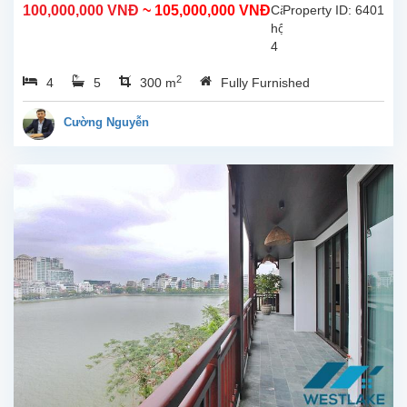
100,000,000 VNĐ
~ 105,000,000 VNĐ
Căn
Property ID: 6401
hộ
4
phòng
2
4
5
300 m
Fully Furnished
ngủ
hoàn
toàn
Cường Nguyễn
mới
rộng
đẹp
hiên
đại,
ban
công
view
Hồ
cho
thuê
tại
phố
Từ
Hoa,