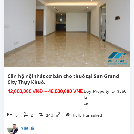
City
Thụy
Khuê,
Quận
Tây
Hồ.
Căn
hộ
có
diện
tích
140m2,
có
Căn hộ nội thát cơ bản cho thuê tại Sun Grand
đồ
City Thụy Khuê.
nội
42,000,000 VNĐ
~ 46,000,000 VNĐ
Đây
Property ID: 3556
thất
là
và
căn
trang
hộ
thiết...
2
3
2
140 m
Fully Furnished
đẹp
ở
tầng
Việt Hà
cao