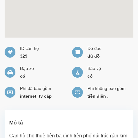
ID căn hộ
Đồ đạc
329
đủ đồ
Đậu xe
Bảo vệ
có
có
Phí đã bao gồm
Phí không bao gồm
internet, tv cáp
tiền điện ,
Mô tả
Căn hộ cho thuê bên ba đình trên phố núi trúc gần kim