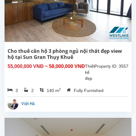
hộ
có
thiết
kế
đẹp
với 3
phòng
ngủ,
2
Cho thuê căn hộ 3 phòng ngủ nội thất đẹp view
phòng
hộ tại Sun Gran Thụy Khuê
tắm
55,000,000 VNĐ
~ 58,000,000 VNĐ
Thiết
Property ID: 3557
có tủ
kế
tắm
đẹp
đứng,...
với
2
3
2
140 m
Fully Furnished
02
phòng
ngủ
Việt Hà
cho
thuê
tại
Sun
Grand