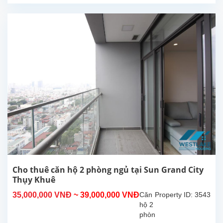
tại
Sun
Grand
City,
Thụy
Khuê,
Tây
Hồ.
Căn
hộ
có
diện
tích
140m2
với 3
phòng
ngủ,
Cho thuê căn hộ 2 phòng ngủ tại Sun Grand City
2
Thụy Khuê
phòng
35,000,000 VNĐ
~ 39,000,000 VNĐ
Căn
Property ID: 3543
tắm,
hộ 2
bếp
phòng
khép