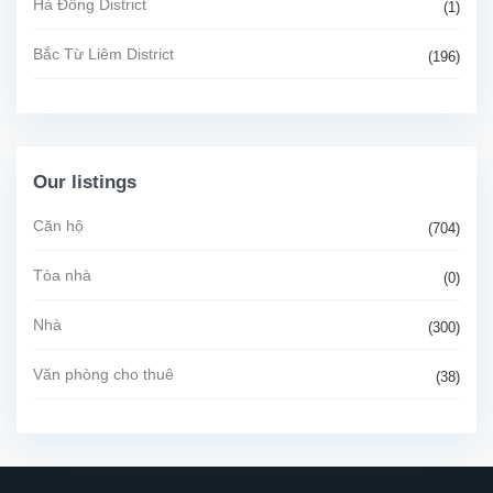
Hà Đông District
(1)
Bắc Từ Liêm District
(196)
Our listings
Căn hộ
(704)
Tòa nhà
(0)
Nhà
(300)
Văn phòng cho thuê
(38)