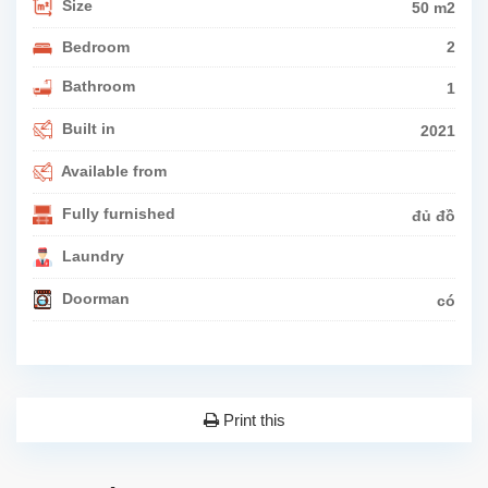
Size
50 m2
Bedroom
2
Bathroom
1
Built in
2021
Available from
Fully furnished
đủ đồ
Laundry
Doorman
có
Print this