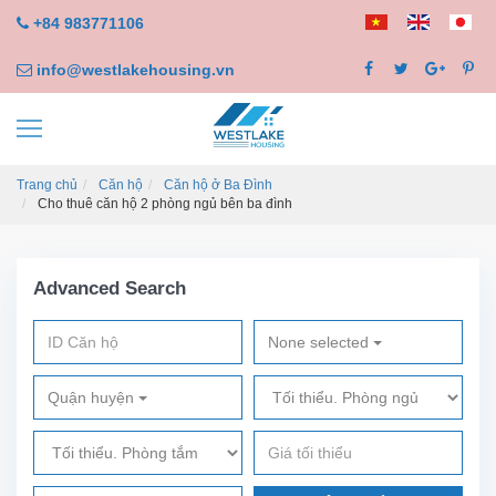
+84 983771106
info@westlakehousing.vn
Trang chủ
Căn hộ
Căn hộ ở Ba Đình
Cho thuê căn hộ 2 phòng ngủ bên ba đình
Advanced Search
None selected
Quận huyện