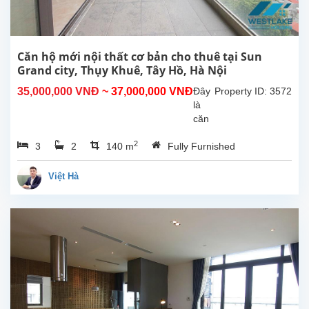
thất
chất
lượng
và
Căn hộ mới nội thất cơ bản cho thuê tại Sun
thiết
Grand city, Thụy Khuê, Tây Hồ, Hà Nội
kế
35,000,000 VNĐ
~ 37,000,000 VNĐ
Đây
Property ID: 3572
tuyệt
là
vời,...
căn
hộ
2
3
2
140 m
Fully Furnished
mới
cho
thuê
Việt Hà
tại
Sun
Grand
City,
Thụy
Khuê,
Hà
Nội.
Căn