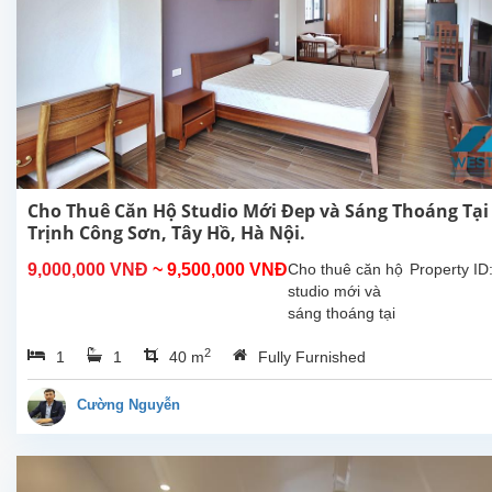
Cho Thuê Căn Hộ Studio Mới Đep và Sáng Thoáng Tại
Trịnh Công Sơn, Tây Hồ, Hà Nội.
9,000,000 VNĐ
~ 9,500,000 VNĐ
Cho thuê căn hộ
Property ID
studio mới và
sáng thoáng tại
Trịnh Công Sơn,
2
1
1
40 m
Fully Furnished
Tây Hồ, Hà Nội.
Diện tích sinh
hoạt 40m², nội
Cường Nguyễn
thất cao cấp,
nhiều ánh sáng
tự...