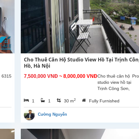
Cho Thuê Căn Hộ Studio View Hồ Tại Trịnh Côn
Hồ, Hà Nội
: 6315
7,500,000 VNĐ
~ 8,000,000 VNĐ
Cho thuê căn hộ
Pro
studio view hồ tại
Trịnh Công Sơn,
Tây Hồ. Diện tích
2
1
1
30 m
Fully Furnished
30m², đã được
lắp đặt các trang
thiết bị, nội thất
Cường Nguyễn
chất...