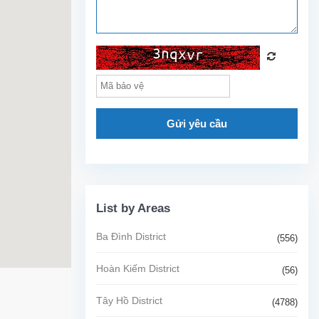
Gửi yêu cầu
List by Areas
Ba Đình District
(556)
Hoàn Kiếm District
(56)
Tây Hồ District
(4788)