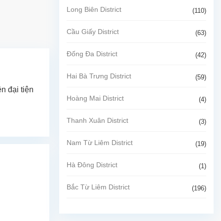
Long Biên District
(110)
Cầu Giấy District
(63)
Đống Đa District
(42)
Hai Bà Trưng District
(59)
n đại tiện
Hoàng Mai District
(4)
Thanh Xuân District
(3)
Nam Từ Liêm District
(19)
Hà Đông District
(1)
Bắc Từ Liêm District
(196)