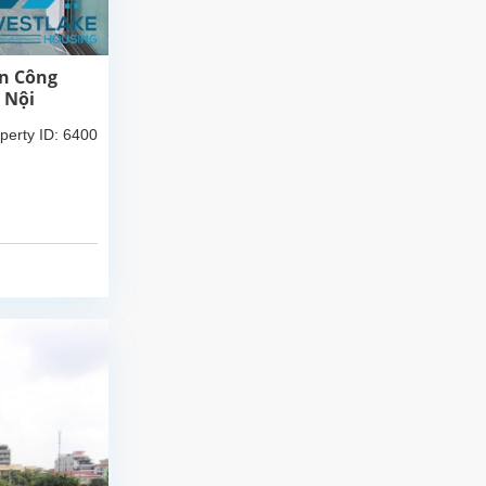
an Công
 Nội
perty ID: 6400