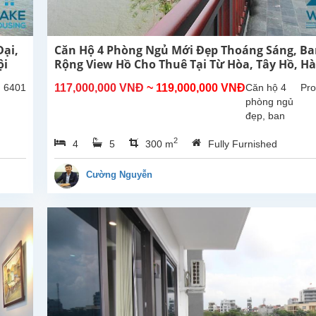
ại,
Căn Hộ 4 Phòng Ngủ Mới Đẹp Thoáng Sáng, B
ội
Rộng View Hồ Cho Thuê Tại Từ Hòa, Tây Hồ, Hà
: 6401
117,000,000 VNĐ
~ 119,000,000 VNĐ
Căn hộ 4
Pro
phòng ngủ
đẹp, ban
công rộng
2
4
5
300 m
Fully Furnished
thoáng mát,
view Hồ tại
Từ Hòa,
Cường Nguyễn
Tây Hồ.
Tổng diện
tích sử
dụng là
300m2,
phòng
khách lớn
với khu...