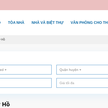
Ộ
TÒA NHÀ
NHÀ VÀ BIỆT THỰ
VĂN PHÒNG CHO T
y Hồ
ted
Quận huyện
y Hồ