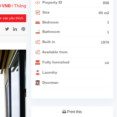
Property ID
858
00 VNĐ
/ Tháng
Size
60 m2
 vào yêu thích
Bedroom
1
Bathroom
1
Built in
1970
Available from
Fully furnished
có
Laundry
Doorman
Print this