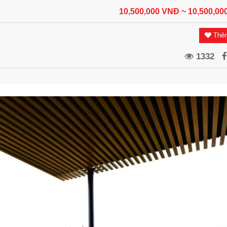
10,500,000 VNĐ
~ 10,500,0
Thêm
1332