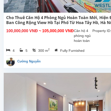
Cho Thuê Căn Hộ 4 Phòng Ngủ Hoàn Toàn Mới, Hiện Đ
Ban Công Rộng View Hồ Tại Phố Từ Hoa Tây Hồ, Hà N
100,000,000 VNĐ
~ 105,000,000 VNĐ
Căn hộ 4
Property ID
phòng ngủ
hoàn toàn
mới rộng
2
4
5
300 m
Fully Furnished
đẹp hiên
đại, ban
công view
Cường Nguyễn
Hồ cho
thuê tại phố
Từ Hoa,
Tây Hồ, Hà
Nội. Căn hộ
này ở
tầng...