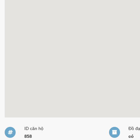
ID căn hộ
Đồ đ
858
có