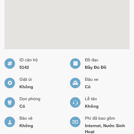
ID căn hộ
Đồ đạc
5142
Đầy Đủ Đồ
Giặt ủi
Đậu xe
Không
Có
Dọn phòng
Lễ tân
Có
Không
Bảo vệ
Phí đã bao gồm
Không
Internet, Nước Sinh
Hoạt