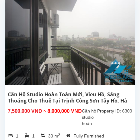
tích
sinh
hoạt
30m²,
căn hộ
đươc
lắp đặt
các
trang
thiết bị,
nội
thất...
Căn Hộ Studio Hoàn Toàn Mới, Vieu Hồ, Sáng
Thoáng Cho Thuê Tại Trịnh Công Sơn Tây Hồ, Hà
Nội
7,500,000 VNĐ
~ 8,000,000 VNĐ
Căn hộ
Property ID: 6309
studio
hoàn
toàn
2
1
1
30 m
Fully Furnished
mới tại