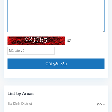
Gửi yêu cầu
List by Areas
Ba Đình District
(556)