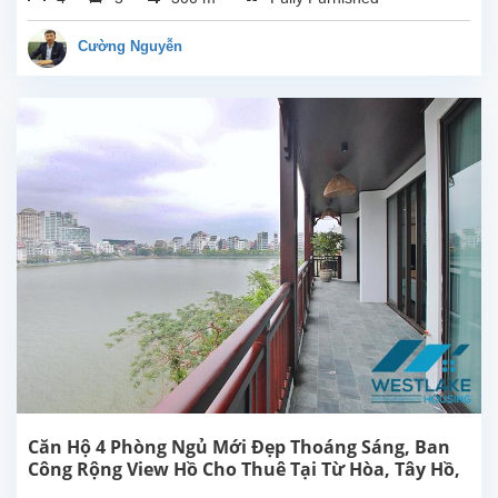
hoàn
toàn
Cường Nguyễn
mới
rộng
đẹp
hiên
đại,
ban
công
view
Hồ
cho
thuê
tại
phố
Từ
Hoa,
Tây
Hồ,
Hà
Căn Hộ 4 Phòng Ngủ Mới Đẹp Thoáng Sáng, Ban
Nội.
Công Rộng View Hồ Cho Thuê Tại Từ Hòa, Tây Hồ,
Căn
Hà Nội