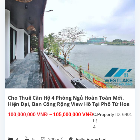
Cho Thuê Căn Hộ 4 Phòng Ngủ Hoàn Toàn Mới,
Hiện Đại, Ban Công Rộng View Hồ Tại Phố Từ Hoa
Tây Hồ, Hà Nội
100,000,000 VNĐ
~ 105,000,000 VNĐ
Căn
Property ID: 6401
hộ
4
phòng
2
4
5
300 m
Fully Furnished
ngủ