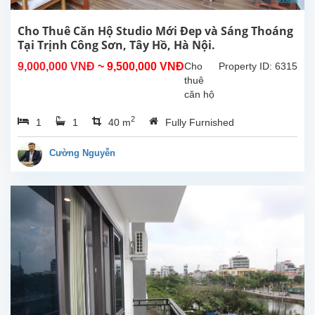
là
300m2,
Cho Thuê Căn Hộ Studio Mới Đep và Sáng Thoáng
phòng
Tại Trịnh Công Sơn, Tây Hồ, Hà Nội.
khách
9,000,000 VNĐ
~ 9,500,000 VNĐ
Cho
Property ID: 6315
lớn
thuê
với
căn hộ
khu...
studio
2
1
1
40 m
Fully Furnished
mới và
sáng
thoáng
Cường Nguyễn
tại
Trịnh
Công
Sơn,
Tây
Hồ, Hà
Nội.
Diện
tích
sinh
hoạt