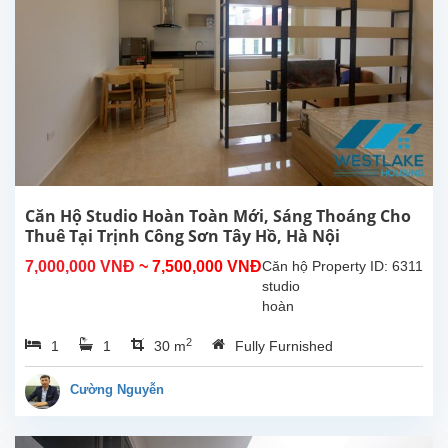
đã
được
lắp đặt
các
trang
thiết bị,
nội thất
chất...
Căn Hộ Studio Hoàn Toàn Mới, Sáng Thoáng Cho
Thuê Tại Trịnh Công Sơn Tây Hồ, Hà Nội
7,000,000 VNĐ
~ 7,500,000 VNĐ
Căn hộ
Property ID: 6311
studio
hoàn
toàn
2
1
1
30 m
Fully Furnished
mới tại
Trịnh
Công
Cường Nguyễn
Sơn,
Tây Hồ.
Diện