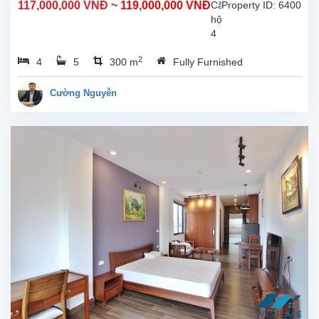
117,000,000 VNĐ
~ 119,000,000 VNĐ
Căn
Property ID: 6400
hộ
hộ
này
4
ở
phòng
tầng...
2
4
5
300 m
Fully Furnished
ngủ
đẹp,
ban
Cường Nguyễn
công
rộng
thoáng
mát,
view
Hồ
tại
Từ
Hòa,
Tây
Hồ.
Tổng
diện
tích
sử
dụng