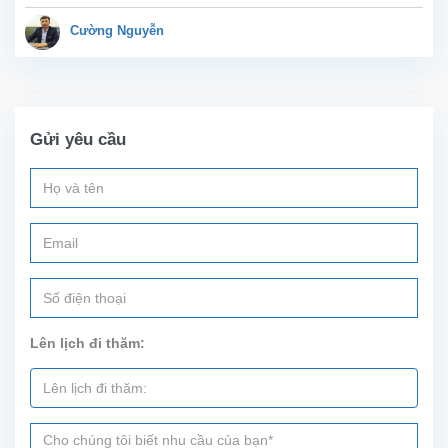
Trịnh
Công
Cường Nguyễn
Sơn,
Tây
Hồ.
Diện
tích
Gửi yêu cầu
sinh
hoạt
30m²,
nội thất
mới
sẵn
sàng
cho
cho
thuê. Vị
Lên lịch đi thăm:
trí gần
công
viên...