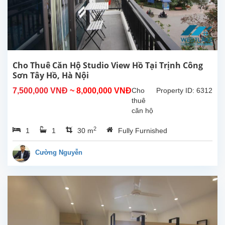
40m²,
nội thất
cao
cấp,
nhiều
ánh
sáng
Cho Thuê Căn Hộ Studio View Hồ Tại Trịnh Công
tự...
Sơn Tây Hồ, Hà Nội
7,500,000 VNĐ
~ 8,000,000 VNĐ
Cho
Property ID: 6312
thuê
căn hộ
studio
2
1
1
30 m
Fully Furnished
view hồ
tại
Trịnh
Cường Nguyễn
Công
Sơn,
Tây
Hồ.
Diện
tích
30m²,