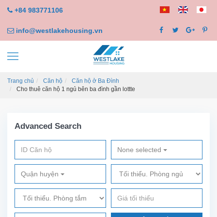
+84 983771106
info@westlakehousing.vn
Trang chủ
Căn hộ
Căn hộ ở Ba Đình
Cho thuê căn hộ 1 ngủ bên ba đình gần lottte
Advanced Search
None selected
Quận huyện