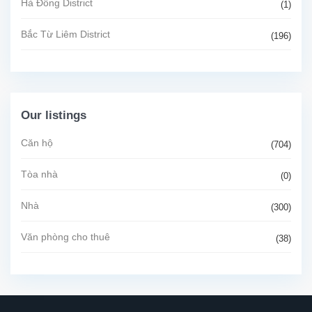
Hà Đông District
(1)
Bắc Từ Liêm District
(196)
Our listings
Căn hộ
(704)
Tòa nhà
(0)
Nhà
(300)
Văn phòng cho thuê
(38)