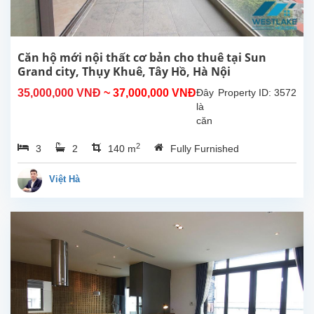
thất
chất
lượng
và
Căn hộ mới nội thất cơ bản cho thuê tại Sun
thiết
Grand city, Thụy Khuê, Tây Hồ, Hà Nội
kế
35,000,000 VNĐ
~ 37,000,000 VNĐ
Đây
Property ID: 3572
tuyệt
là
vời,...
căn
hộ
2
3
2
140 m
Fully Furnished
mới
cho
thuê
Việt Hà
tại
Sun
Grand
City,
Thụy
Khuê,
Hà
Nội.
Căn