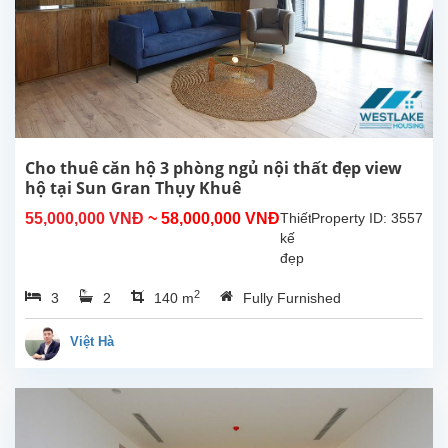
hộ
có
thiết
kế
đẹp
với 3
phòng
ngủ,
2
Cho thuê căn hộ 3 phòng ngủ nội thất đẹp view
phòng
hộ tại Sun Gran Thụy Khuê
tắm
55,000,000 VNĐ
~ 58,000,000 VNĐ
Thiết
Property ID: 3557
có tủ
kế
tắm
đẹp
đứng,...
với
2
3
2
140 m
Fully Furnished
02
phòng
ngủ
Việt Hà
cho
thuê
tại
Sun
Grand