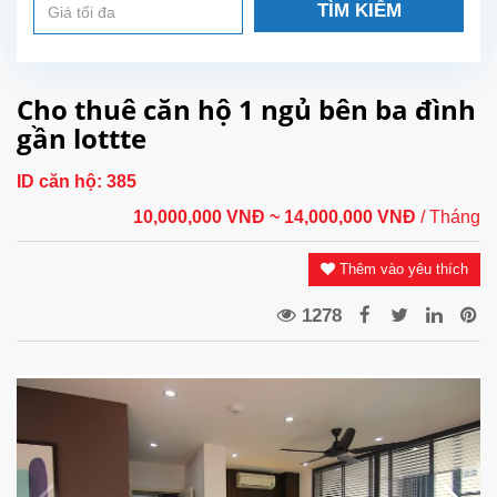
TÌM KIẾM
Cho thuê căn hộ 1 ngủ bên ba đình
gần lottte
ID căn hộ:
385
10,000,000 VNĐ
~ 14,000,000 VNĐ
/ Tháng
Thêm vào yêu thích
1278