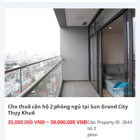
tại
Sun
Grand
City,
Thụy
Khuê,
Tây
Hồ.
Căn
hộ
có
diện
tích
140m2
với 3
phòng
ngủ,
Cho thuê căn hộ 2 phòng ngủ tại Sun Grand City
2
Thụy Khuê
phòng
35,000,000 VNĐ
~ 39,000,000 VNĐ
Căn
Property ID: 3543
tắm,
hộ 2
bếp
phòng
khép