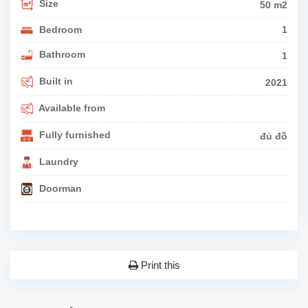
Size
50 m2
Bedroom
1
Bathroom
1
Built in
2021
Available from
Fully furnished
đủ đồ
Laundry
Doorman
Print this