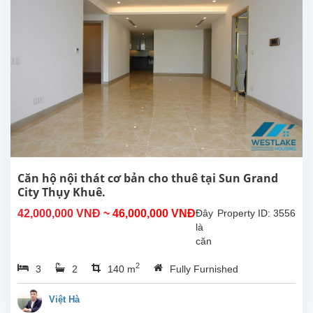
City
Thụy
Khuê,
Quận
Tây
Hồ.
Căn
hộ
có
diện
tích
140m2,
có
Căn hộ nội thát cơ bản cho thuê tại Sun Grand
đồ
City Thụy Khuê.
nội
42,000,000 VNĐ
~ 46,000,000 VNĐ
Đây
Property ID: 3556
thất
là
và
căn
trang
hộ
thiết...
2
3
2
140 m
Fully Furnished
đẹp
ở
tầng
Việt Hà
cao