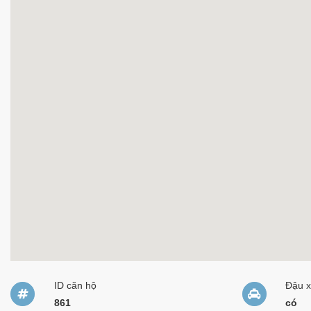
ID căn hộ
Đậu 
861
có