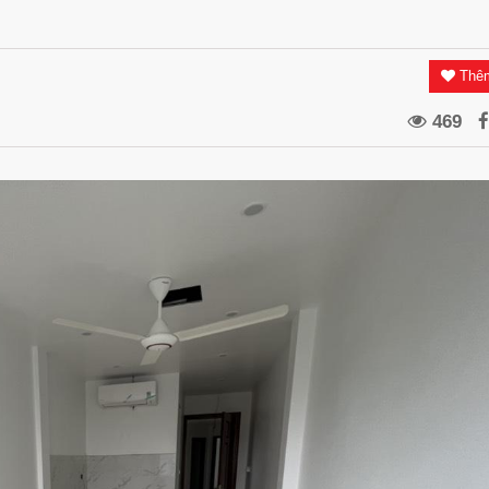
Thêm
469