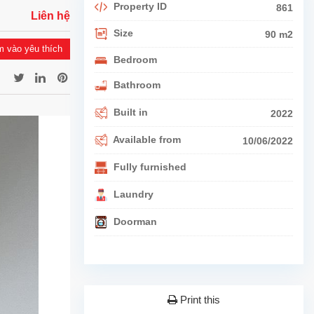
Property ID
861
Liên hệ
Size
90 m2
 vào yêu thích
Bedroom
Bathroom
Built in
2022
Available from
10/06/2022
Fully furnished
Laundry
Doorman
Print this