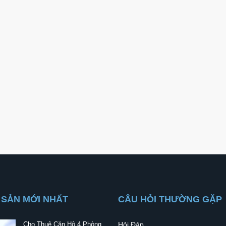
 SẢN MỚI NHẤT
CÂU HỎI THƯỜNG GẶP
Cho Thuê Căn Hộ 4 Phòng
Hỏi Đáp