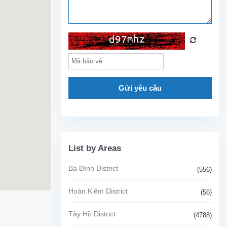
Gửi yêu cầu
List by Areas
Ba Đình District
(556)
Hoàn Kiếm District
(56)
Tây Hồ District
(4788)