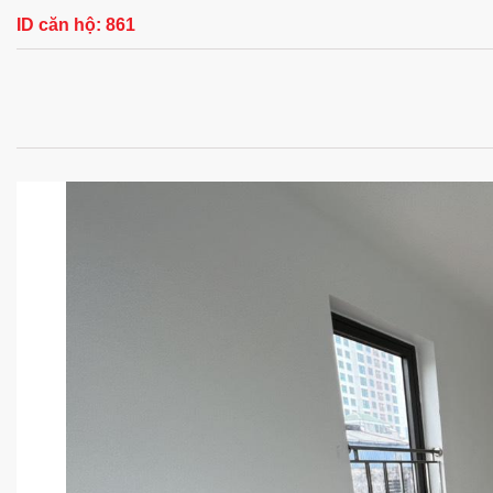
ID căn hộ:
861