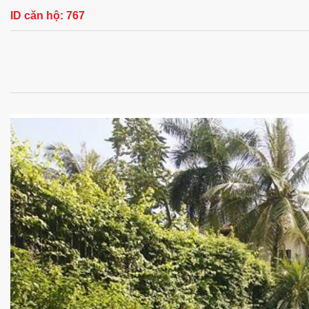
ID căn hộ:
767