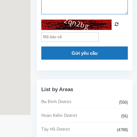
Gửi yêu cầu
List by Areas
Ba Đình District
(556)
Hoàn Kiếm District
(56)
Tây Hồ District
(4788)