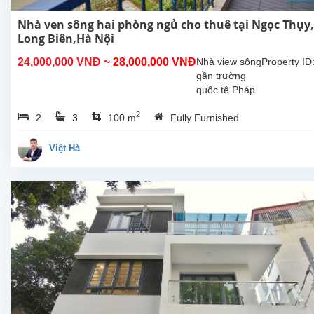
Nhà ven sông hai phòng ngủ cho thuê tại Ngọc Thụy,
Long Biên,Hà Nội
24,000,000 VNĐ
~ 28,000,000 VNĐ
Nhà view sông
Property ID
gần trường
quốc tê Pháp
cho thuê. Diện
2
2
3
100 m
Fully Furnished
tích nhà + sân
vườn 100m2,
diện tích xây
Việt Hà
dựng 50m2
xây 3 tầng
thiết kế 2
phòng ngủ 3
nhà...