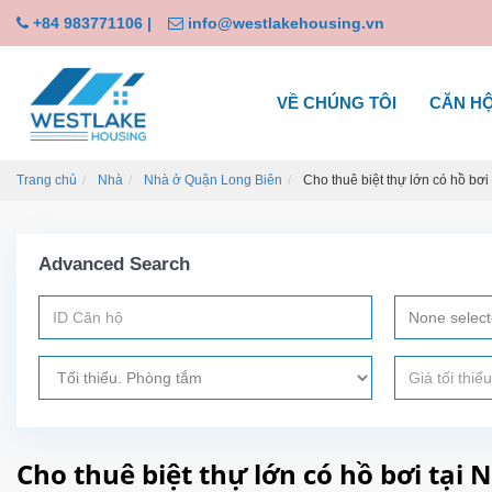
+84 983771106
|
info@westlakehousing.vn
VỀ CHÚNG TÔI
CĂN H
Trang chủ
Nhà
Nhà ở Quận Long Biên
Cho thuê biệt thự lớn có hồ bơi
Advanced Search
None selec
Cho thuê biệt thự lớn có hồ bơi tại