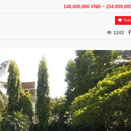
140,000,000 VNĐ
~ 154,000,0
Thêm
1243