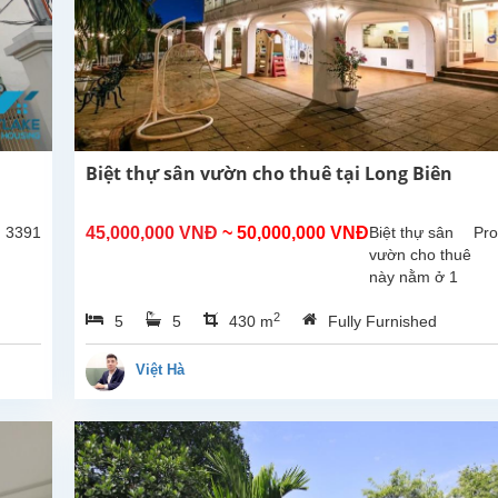
Biệt thự sân vườn cho thuê tại Long Biên
: 3391
45,000,000 VNĐ
~ 50,000,000 VNĐ
Biệt thự sân
Pro
vườn cho thuê
này nằm ở 1
con ngõ lớn
2
5
5
430 m
Fully Furnished
yên tĩnh tại
đường Cổ
Linh gần Aeon
Việt Hà
mall, gần khu
đào tạo nhân
viên của
Vietnam
airline...