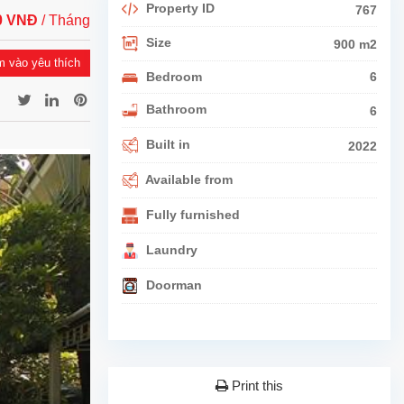
Property ID
767
00 VNĐ
/ Tháng
Size
900 m2
 vào yêu thích
Bedroom
6
Bathroom
6
Built in
2022
Available from
Fully furnished
Laundry
Doorman
Print this