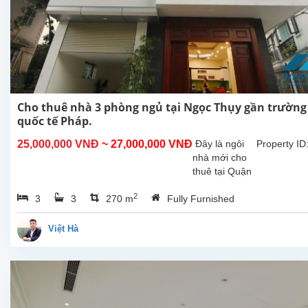
Cho thuê nhà 3 phòng ngủ tại Ngọc Thụy gần trường
quốc tế Pháp.
25,000,000 VNĐ
~ 27,000,000 VNĐ
Đây là ngôi
Property ID
nhà mới cho
thuê tại Quận
Long Biên.
2
3
3
270 m
Fully Furnished
Ngôi nhà có vị
trí tốt, rất yên
tĩnh và an
Việt Hà
toàn, dễ dàng
di chuyển
hoặc đi bộ
đến cửa...