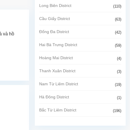
Long Biên District
(110)
Cầu Giấy District
(63)
Đống Đa District
(42)
à và hồ
Hai Bà Trưng District
(59)
Hoàng Mai District
(4)
Thanh Xuân District
(3)
Nam Từ Liêm District
(19)
Hà Đông District
(1)
Bắc Từ Liêm District
(196)