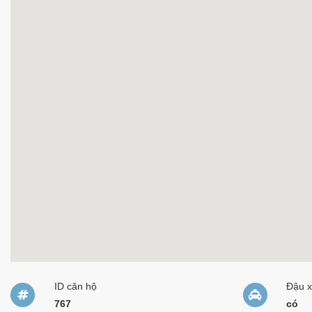
ID căn hộ
Đậu 
767
có