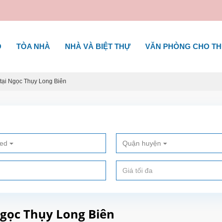
Ộ
TÒA NHÀ
NHÀ VÀ BIỆT THỰ
VĂN PHÒNG CHO T
 tại Ngọc Thụy Long Biên
ted
Quận huyện
 Ngọc Thụy Long Biên