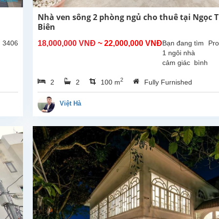
Nhà ven sông 2 phòng ngủ cho thuê tại Ngọc 
Biên
: 3406
18,000,000 VNĐ
~ 22,000,000 VNĐ
Bạn đang tìm
Pro
1 ngôi nhà
cảm giác bình
yên như 1
2
2
2
100 m
Fully Furnished
vùng quê
sông nước tại
thủ đô Hà Nội
Việt Hà
thì đây là 1
ngôi nhà lý
tưởng để lưu
trú .Ngôi...