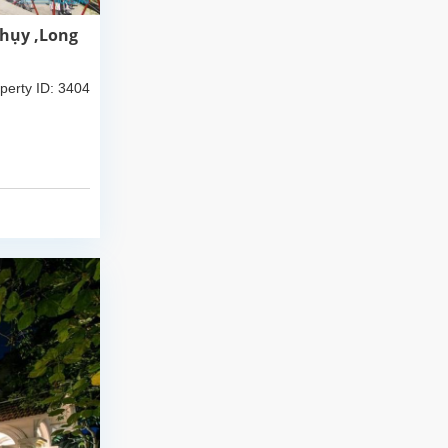
Thụy ,Long
perty ID: 3404