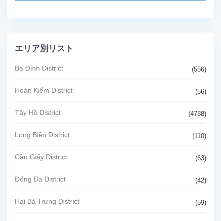
エリア別リスト
Ba Đình District
(556)
Hoàn Kiếm District
(56)
Tây Hồ District
(4788)
Long Biên District
(110)
Cầu Giấy District
(63)
Đống Đa District
(42)
Hai Bà Trưng District
(59)