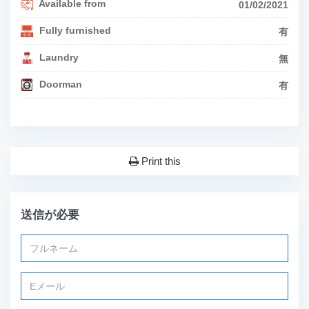
Available from
01/02/2021
Fully furnished
有
Laundry
無
Doorman
有
Print this
送信が必要