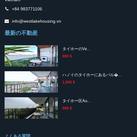
+84 983771106
info@westlakehousing.vn
最新の不動産
タイホーのVe...
800 $
ハノイのタイホーにあるバル�...
1,000 $
タイホー区Au...
500 $
よくある質問