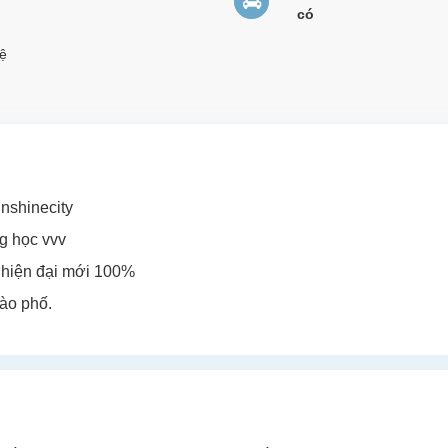
có
ệ
nshinecity
ng học vvv
ị hiện đại mới 100%
vào phố.