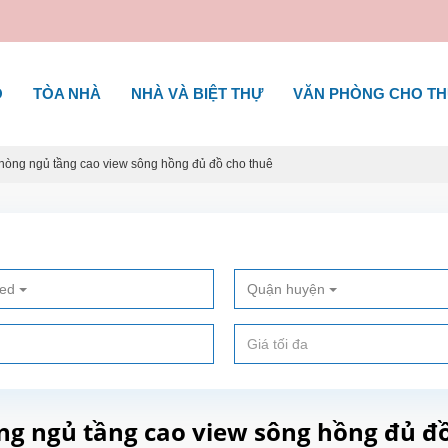
Ộ
TÒA NHÀ
NHÀ VÀ BIỆT THỰ
VĂN PHÒNG CHO T
hòng ngủ tầng cao view sông hồng đủ đồ cho thuê
ted
Quận huyện
ng ngủ tầng cao view sông hồng đủ đ