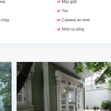
hoà
Máy giặt
Tivi
 cháy
Camera an ninh
Nhìn ra sông