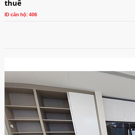
thuê
ID căn hộ:
406