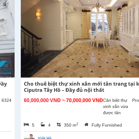
Đầy
Cho thuê biệt thự xinh xắn mới tân trang tại 
Ciputra Tây Hồ – Đầy đủ nội thất
: 6324
60,000,000 VNĐ
~ 70,000,000 VNĐ
Căn biệt thự
Pro
xinh xắn vừa
được tân
trang lại, hiện
2
5
4
350 m
Fully Furnished
đang cho thuê
tại khu T,
Ciputra, Tây
Việt Hà