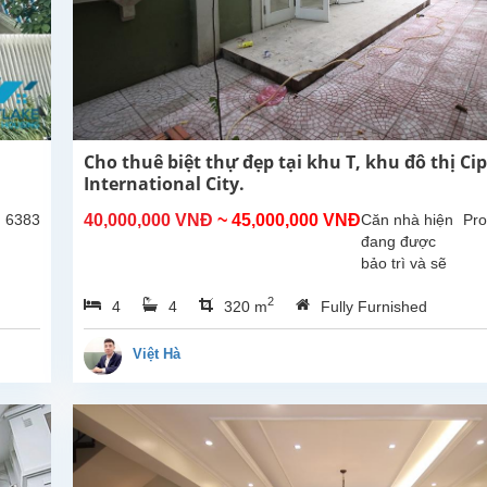
Cho thuê biệt thự đẹp tại khu T, khu đô thị Ci
International City.
: 6383
40,000,000 VNĐ
~ 45,000,000 VNĐ
Căn nhà hiện
Pro
đang được
bảo trì và sẽ
sớm sẵn sàng
2
4
4
320 m
Fully Furnished
để khách thuê
dọn vào ở.
Tổng diện tích
Việt Hà
sử dụng
khoảng
270m², thiết
kế gồm 4...