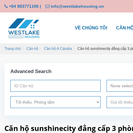
+84 983771106
|
info@westlakehousing.vn
VỀ CHÚNG TÔI
CĂN H
Trang chủ
Căn hộ
Căn hộ ở Ciputra
Căn hộ sunshinecity đẳng cấp 3 p
Advanced Search
None selec
Căn hộ sunshinecity đẳng cấp 3 phò