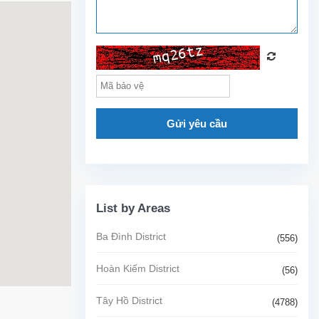
Gửi yêu cầu
List by Areas
Ba Đình District
(556)
Hoàn Kiếm District
(56)
Tây Hồ District
(4788)