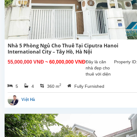
Nhà 5 Phòng Ngủ Cho Thuê Tại Ciputra Hanoi
International City – Tây Hồ, Hà Nội
55,000,000 VNĐ
~ 60,000,000 VNĐ
Đây là căn
Property ID
nhà đẹp cho
thuê với diện
tích xây dựng
2
5
4
360 m
Fully Furnished
360m², tọa lạc
tại khu đô thị
Ciputra – khu
Việt Hà
dân cư cao
cấp, an ninh
và môi trường
sống...