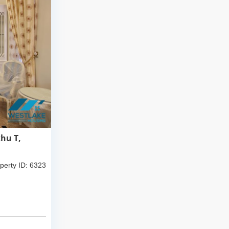
khu T,
perty ID: 6323