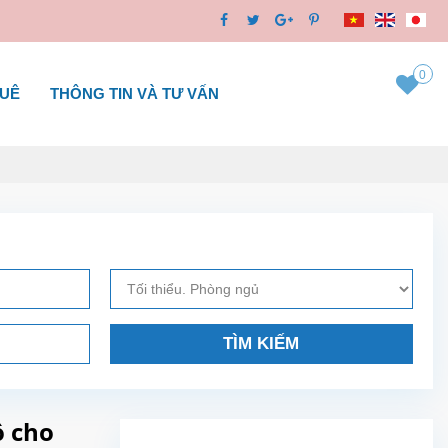
0
HUÊ
THÔNG TIN VÀ TƯ VẤN
TÌM KIẾM
ồ cho