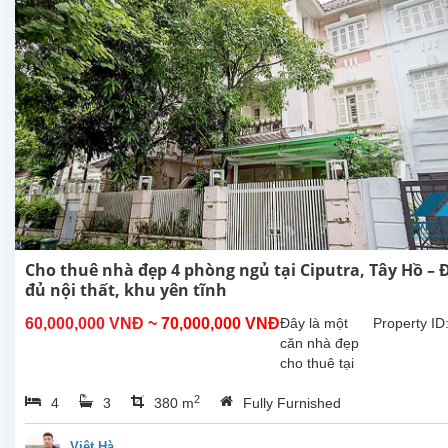
Cho thuê nhà đẹp 4 phòng ngủ tại Ciputra, Tây Hồ – 
đủ nội thất, khu yên tĩnh
60,000,000 VNĐ
~ 70,000,000 VNĐ
Đây là một
Property ID
căn nhà đẹp
cho thuê tại
Ciputra, quận
2
4
3
380 m
Fully Furnished
Tây Hồ, Hà
Nội. Nhà được
thiết kế hài
Việt Hà