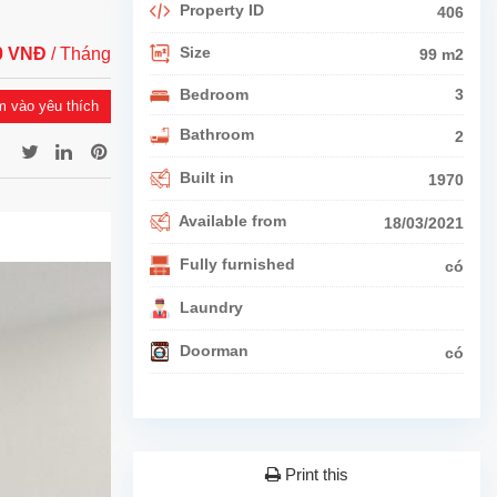
Property ID
406
Size
00 VNĐ
/ Tháng
99 m2
Bedroom
3
 vào yêu thích
Bathroom
2
Built in
1970
Available from
18/03/2021
Fully furnished
có
Laundry
Doorman
có
Print this