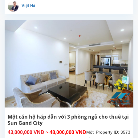
restaurants, cafes.
Việt Hà
Apartment
Details:Size:
75m²Layout: 2...
Một căn hộ hấp dẫn với 3 phòng ngủ cho thuê tại
Sun Gand City
43,000,000 VNĐ
~ 48,000,000 VNĐ
Một
Property ID: 3573