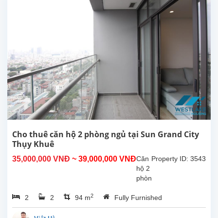
City,
Thụy
Khuê,
Tây
Hồ.
Căn
hộ
có
diện
tích
140m2
với 3
phòng
ngủ,
Cho thuê căn hộ 2 phòng ngủ tại Sun Grand City
2
Thụy Khuê
phòng
35,000,000 VNĐ
~ 39,000,000 VNĐ
Căn
Property ID: 3543
tắm,
hộ 2
bếp
phòng
khép
ngủ
kín,
2
2
2
94 m
Fully Furnished
cho
2...
thuê
tại