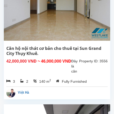
Quận
Tây
Hồ.
Căn
hộ
có
diện
tích
140m2,
có
Căn hộ nội thát cơ bản cho thuê tại Sun Grand
đồ
City Thụy Khuê.
nội
42,000,000 VNĐ
~ 46,000,000 VNĐ
Đây
Property ID: 3556
thất
là
và
căn
trang
hộ
thiết...
2
3
2
140 m
Fully Furnished
đẹp
ở
tầng
Việt Hà
cao
tại
Sun
Grand