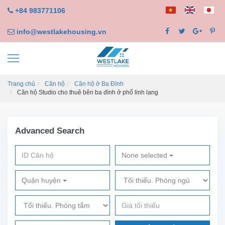
+84 983771106
info@westlakehousing.vn
Trang chủ
Căn hộ
Căn hộ ở Ba Đình
Căn hộ Studio cho thuê bên ba đình ở phố linh lang
Advanced Search
None selected
Quận huyện