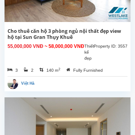
đẹp
với 3
phòng
ngủ,
2
Cho thuê căn hộ 3 phòng ngủ nội thất đẹp view
phòng
hộ tại Sun Gran Thụy Khuê
tắm
55,000,000 VNĐ
~ 58,000,000 VNĐ
Thiết
Property ID: 3557
có tủ
kế
tắm
đẹp
đứng,...
với
2
3
2
140 m
Fully Furnished
02
phòng
ngủ
Việt Hà
cho
thuê
tại
Sun
Grand
City
Thụy
Khuê,