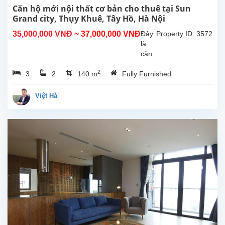
và
Căn hộ mới nội thất cơ bản cho thuê tại Sun
thiết
Grand city, Thụy Khuê, Tây Hồ, Hà Nội
kế
35,000,000 VNĐ
~ 37,000,000 VNĐ
Đây
Property ID: 3572
tuyệt
là
vời,...
căn
hộ
2
3
2
140 m
Fully Furnished
mới
cho
thuê
Việt Hà
tại
Sun
Grand
City,
Thụy
Khuê,
Hà
Nội.
Căn
hộ
có
thiết
kế