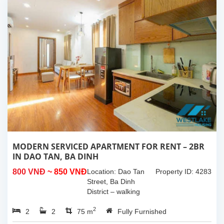
MODERN SERVICED APARTMENT FOR RENT – 2BR
IN DAO TAN, BA DINH
800 VNĐ
~ 850 VNĐ
Location: Dao Tan
Property ID: 4283
Street, Ba Dinh
District – walking
distance to Lotte
2
2
2
75 m
Center, Thu Le Park,
Fully Furnished
embassies,