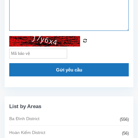
mát,
2...
Gửi yêu cầu
List by Areas
Ba Đình District
(556)
Hoàn Kiếm District
(56)