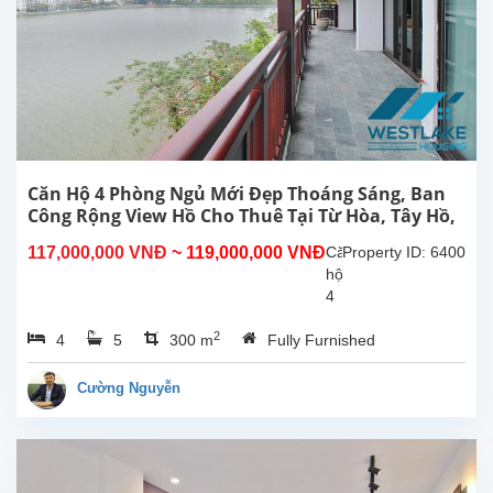
cho
thuê
tại
phố
Từ
Hoa,
Tây
Hồ,
Hà
Căn Hộ 4 Phòng Ngủ Mới Đẹp Thoáng Sáng, Ban
Nội.
Công Rộng View Hồ Cho Thuê Tại Từ Hòa, Tây Hồ,
Căn
Hà Nội
117,000,000 VNĐ
~ 119,000,000 VNĐ
Căn
Property ID: 6400
hộ
hộ
này
4
ở
phòng
tầng...
2
4
5
300 m
Fully Furnished
ngủ
đẹp,
ban
Cường Nguyễn
công
rộng
thoáng
mát,