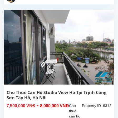
tại
Trịnh
Công
Sơn,
Tây
Hồ, Hà
Nội.
Diện
tích
sinh
hoạt
40m²,
nội thất
cao
cấp,
nhiều
ánh
sáng
Cho Thuê Căn Hộ Studio View Hồ Tại Trịnh Công
tự...
Sơn Tây Hồ, Hà Nội
7,500,000 VNĐ
~ 8,000,000 VNĐ
Cho
Property ID: 6312
thuê
căn hộ