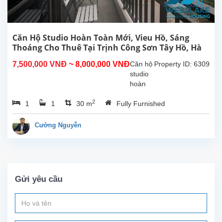
thất...
Căn Hộ Studio Hoàn Toàn Mới, Vieu Hồ, Sáng
Thoáng Cho Thuê Tại Trịnh Công Sơn Tây Hồ, Hà
Nội
7,500,000 VNĐ
~ 8,000,000 VNĐ
Căn hộ
Property ID: 6309
studio
hoàn
toàn
2
1
1
30 m
Fully Furnished
mới tại
Trịnh
Công
Cường Nguyễn
Sơn,
Tây
Hồ.
Diện
tích
Gửi yêu cầu
sinh
hoạt
30m²,
nội thất