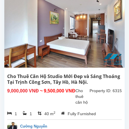
view
Hồ
tại
Từ
Hòa,
Tây
Hồ.
Tổng
diện
tích
sử
dụng
là
300m2,
Cho Thuê Căn Hộ Studio Mới Đep và Sáng Thoáng
phòng
Tại Trịnh Công Sơn, Tây Hồ, Hà Nội.
khách
9,000,000 VNĐ
~ 9,500,000 VNĐ
Cho
Property ID: 6315
lớn
thuê
với
căn hộ
khu...
studio
2
1
1
40 m
Fully Furnished
mới và
sáng
thoáng
Cường Nguyễn