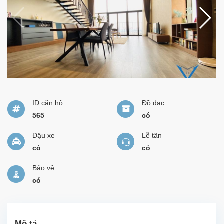
ID căn hộ
Đồ đạc
565
có
Đậu xe
Lễ tân
có
có
Bảo vệ
có
Mô tả