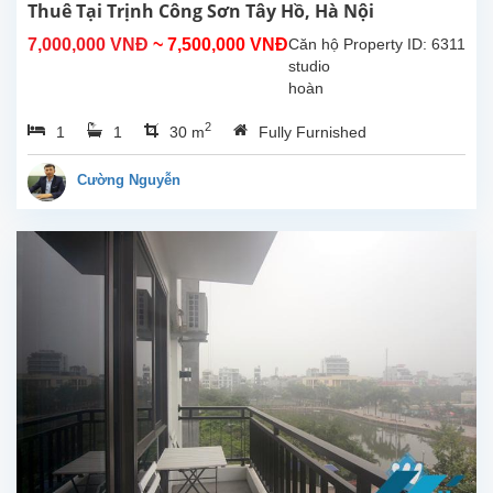
Thuê Tại Trịnh Công Sơn Tây Hồ, Hà Nội
7,000,000 VNĐ
~ 7,500,000 VNĐ
Căn hộ
Property ID: 6311
studio
hoàn
toàn
2
1
1
30 m
Fully Furnished
mới tại
Trịnh
Công
Cường Nguyễn
Sơn,
Tây Hồ.
Diện
tích
sinh
hoạt
30m²,
căn hộ
đươc
lắp đặt
các
trang
thiết bị,
nội