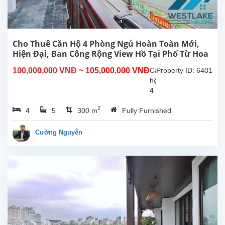
Cho Thuê Căn Hộ 4 Phòng Ngủ Hoàn Toàn Mới,
Hiện Đại, Ban Công Rộng View Hồ Tại Phố Từ Hoa
Tây Hồ, Hà Nội
100,000,000 VNĐ
~ 105,000,000 VNĐ
Căn
Property ID: 6401
hộ
4
phòng
2
4
5
300 m
Fully Furnished
ngủ
hoàn
toàn
Cường Nguyễn
mới
rộng
đẹp
hiên
đại,
ban
công
view
Hồ