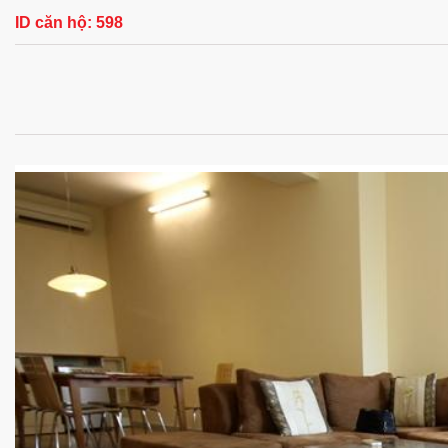
ID căn hộ:
598