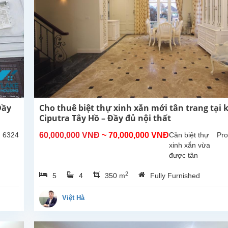
Đầy
Cho thuê biệt thự xinh xắn mới tân trang tại 
Ciputra Tây Hồ – Đầy đủ nội thất
: 6324
60,000,000 VNĐ
~ 70,000,000 VNĐ
Căn biệt thự
Pro
xinh xắn vừa
được tân
trang lại, hiện
2
5
4
350 m
Fully Furnished
đang cho thuê
tại khu T,
Ciputra, Tây
Việt Hà
Hồ, Hà Nội.
Nhà có sân
trước và sân