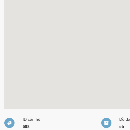
ID căn hộ
Đồ đ
598
có