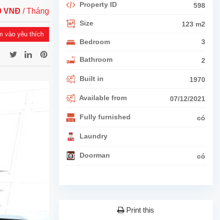
Property ID
598
00 VNĐ
/ Tháng
Size
123 m2
 vào yêu thích
Bedroom
3
Bathroom
2
Built in
1970
Available from
07/12/2021
Fully furnished
có
Laundry
Doorman
có
Print this