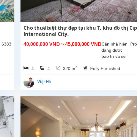
Cho thuê biệt thự đẹp tại khu T, khu đô thị Ci
International City.
: 6383
40,000,000 VNĐ
~ 45,000,000 VNĐ
Căn nhà hiện
Pro
đang được
bảo trì và sẽ
sớm sẵn sàng
2
4
4
320 m
Fully Furnished
để khách thuê
dọn vào ở.
Tổng diện tích
Việt Hà
sử dụng
khoảng
270m², thiết
kế gồm 4...