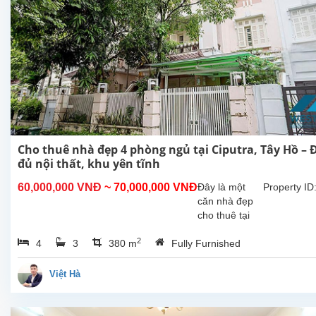
Cho thuê nhà đẹp 4 phòng ngủ tại Ciputra, Tây Hồ – 
đủ nội thất, khu yên tĩnh
60,000,000 VNĐ
~ 70,000,000 VNĐ
Đây là một
Property ID
căn nhà đẹp
cho thuê tại
Ciputra, quận
2
4
3
380 m
Fully Furnished
Tây Hồ, Hà
Nội. Nhà được
thiết kế hài
Việt Hà
hòa và hiện
đại, gồm 4
phòng ngủ và