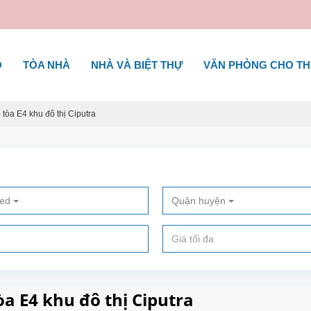
Ộ
TÒA NHÀ
NHÀ VÀ BIỆT THỰ
VĂN PHÒNG CHO T
tòa E4 khu đô thị Ciputra
ted
Quận huyện
a E4 khu đô thị Ciputra