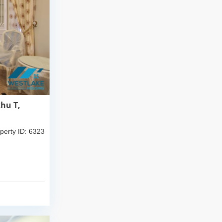
khu T,
perty ID: 6323