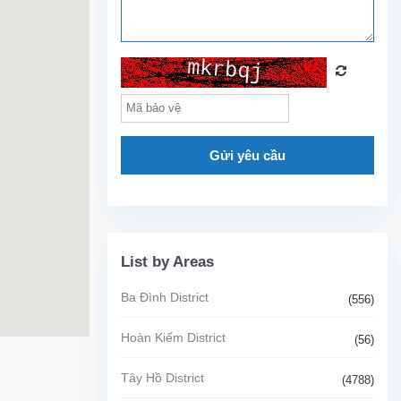
Gửi yêu cầu
List by Areas
Ba Đình District
(556)
Hoàn Kiếm District
(56)
Tây Hồ District
(4788)