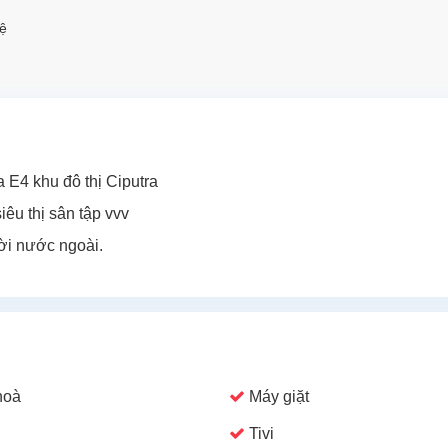
ệ
 E4 khu đô thị Ciputra
iêu thị sân tập vvv
ười nước ngoài.
hoà
Máy giặt
Tivi