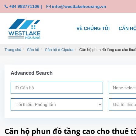
+84 983771106
|
info@westlakehousing.vn
VỀ CHÚNG TÔI
CĂN H
Trang chủ
Căn hộ
Căn hộ ở Ciputra
Căn hộ phun đồ tầng cao cho thuê 
Advanced Search
None selec
Căn hộ phun đồ tầng cao cho thuê tò