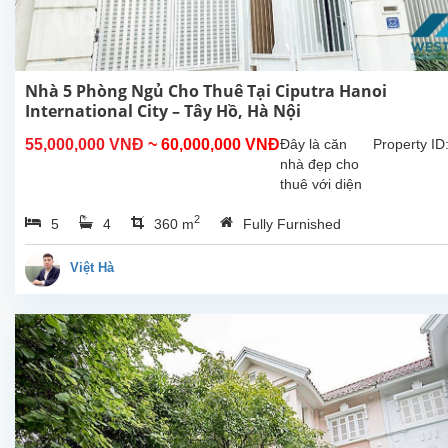
Nhà 5 Phòng Ngủ Cho Thuê Tại Ciputra Hanoi
International City – Tây Hồ, Hà Nội
55,000,000 VNĐ
~ 60,000,000 VNĐ
Đây là căn
Property ID
nhà đẹp cho
thuê với diện
tích xây dựng
2
5
4
360 m
Fully Furnished
360m², tọa lạc
tại khu đô thị
Ciputra – khu
Việt Hà
dân cư cao
cấp, an ninh
và môi trường
sống...