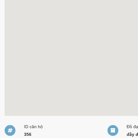
ID căn hộ
Đồ đ
356
đầy 