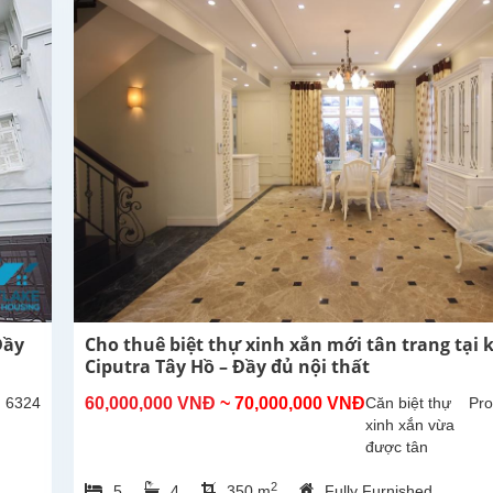
Đầy
Cho thuê biệt thự xinh xắn mới tân trang tại 
Ciputra Tây Hồ – Đầy đủ nội thất
: 6324
60,000,000 VNĐ
~ 70,000,000 VNĐ
Căn biệt thự
Pro
xinh xắn vừa
được tân
trang lại, hiện
2
5
4
350 m
Fully Furnished
đang cho thuê