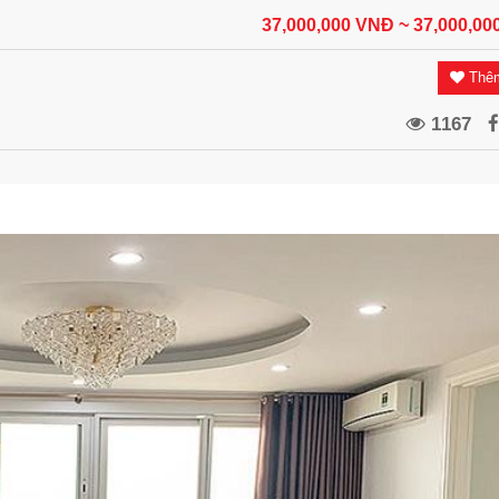
37,000,000 VNĐ
~ 37,000,0
Thêm
1167