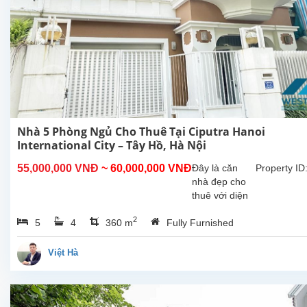
Nhà 5 Phòng Ngủ Cho Thuê Tại Ciputra Hanoi
International City – Tây Hồ, Hà Nội
55,000,000 VNĐ
~ 60,000,000 VNĐ
Đây là căn
Property ID
nhà đẹp cho
thuê với diện
tích xây dựng
2
5
4
360 m
Fully Furnished
360m², tọa lạc
tại khu đô thị
Ciputra – khu
Việt Hà
dân cư cao
cấp, an ninh
và môi trường
sống...