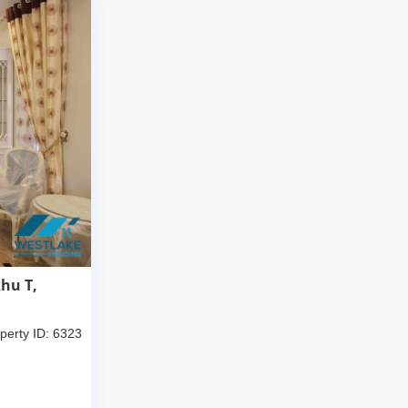
khu T,
perty ID: 6323