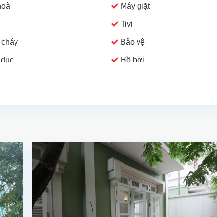
hoà
Máy giặt
Tivi
 cháy
Bảo vệ
 dục
Hồ bơi