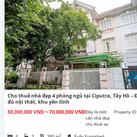
Cho thuê nhà đẹp 4 phòng ngủ tại Ciputra, Tây Hồ – 
đủ nội thất, khu yên tĩnh
60,000,000 VNĐ
~ 70,000,000 VNĐ
Đây là một
Property ID
căn nhà đẹp
cho thuê tại
Ciputra, quận
2
4
3
380 m
Fully Furnished
Tây Hồ, Hà