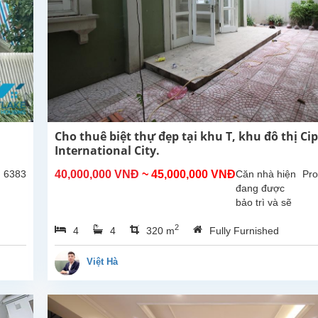
Cho thuê biệt thự đẹp tại khu T, khu đô thị Ci
International City.
: 6383
40,000,000 VNĐ
~ 45,000,000 VNĐ
Căn nhà hiện
Pro
đang được
bảo trì và sẽ
sớm sẵn sàng
2
4
4
320 m
Fully Furnished
để khách thuê
dọn vào ở.
Tổng diện tích
Việt Hà
sử dụng
khoảng
270m², thiết
kế gồm 4...