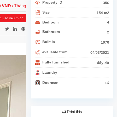
Property ID
356
00 VNĐ
/ Tháng
Size
154 m2
 vào yêu thích
Bedroom
4
Bathroom
2
Built in
1970
Available from
04/03/2021
Fully furnished
đầy đủ
Laundry
Doorman
có
Print this