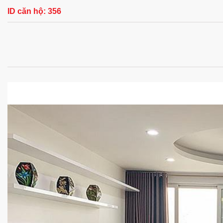
ID căn hộ:
356