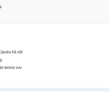
ệ
iputra hà nội
ng
ân tennis vvv