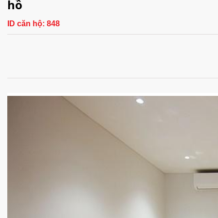
hồ
ID căn hộ:
848