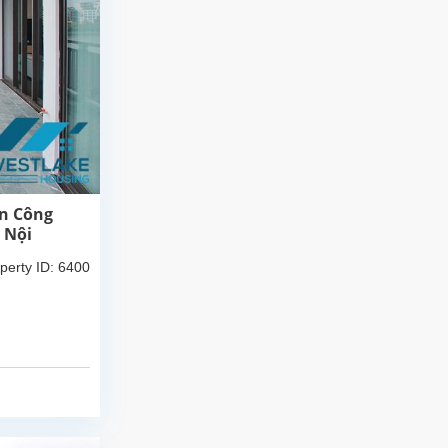
an Công
 Nội
perty ID: 6400