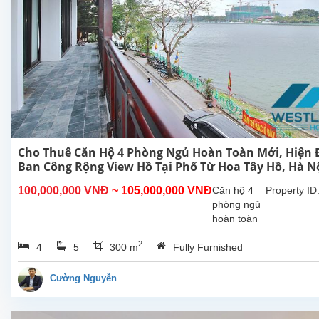
Cho Thuê Căn Hộ 4 Phòng Ngủ Hoàn Toàn Mới, Hiện Đ
Ban Công Rộng View Hồ Tại Phố Từ Hoa Tây Hồ, Hà N
100,000,000 VNĐ
~ 105,000,000 VNĐ
Căn hộ 4
Property ID
phòng ngủ
hoàn toàn
mới rộng
2
4
5
300 m
Fully Furnished
đẹp hiên
đại, ban
công view
Cường Nguyễn
Hồ cho
thuê tại phố
Từ Hoa,