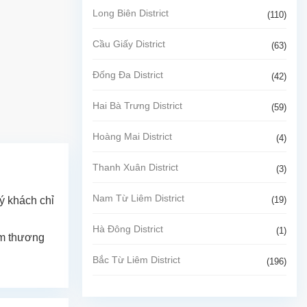
Long Biên District
(110)
Cầu Giấy District
(63)
Đống Đa District
(42)
Hai Bà Trưng District
(59)
Hoàng Mai District
(4)
Thanh Xuân District
(3)
Nam Từ Liêm District
(19)
uý khách chỉ
Hà Đông District
(1)
tâm thương
Bắc Từ Liêm District
(196)