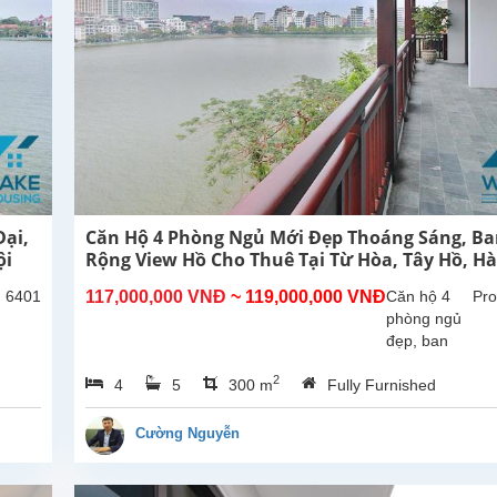
ại,
Căn Hộ 4 Phòng Ngủ Mới Đẹp Thoáng Sáng, B
ội
Rộng View Hồ Cho Thuê Tại Từ Hòa, Tây Hồ, Hà
: 6401
117,000,000 VNĐ
~ 119,000,000 VNĐ
Căn hộ 4
Pro
phòng ngủ
đẹp, ban
công rộng
2
4
5
300 m
Fully Furnished
thoáng mát,
view Hồ tại
Từ Hòa,
Cường Nguyễn
Tây Hồ.
Tổng diện
tích sử