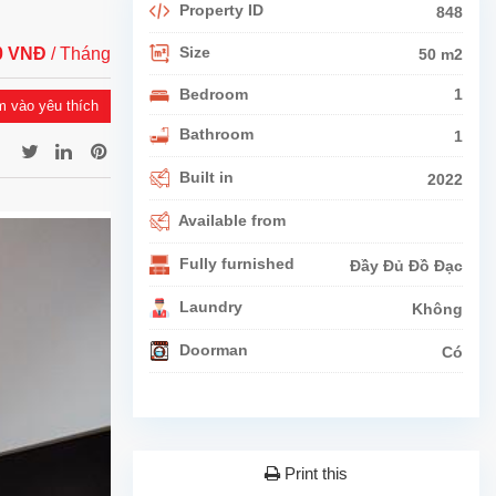
Property ID
848
Size
00 VNĐ
/ Tháng
50 m2
Bedroom
1
 vào yêu thích
Bathroom
1
Built in
2022
Available from
Fully furnished
Đầy Đủ Đồ Đạc
Laundry
Không
Doorman
Có
Print this