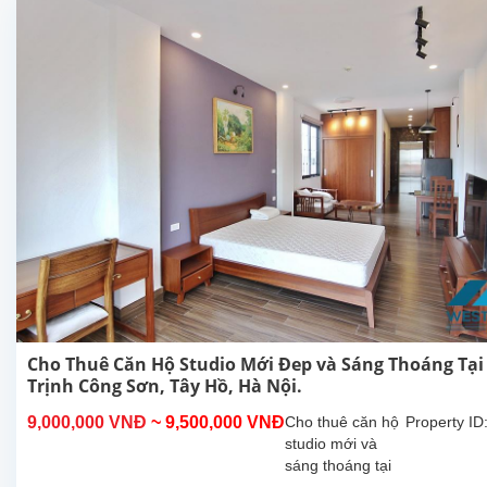
Tây Hồ, Hà
Nội. Căn hộ
này ở
tầng...
Cho Thuê Căn Hộ Studio Mới Đep và Sáng Thoáng Tại
Trịnh Công Sơn, Tây Hồ, Hà Nội.
9,000,000 VNĐ
~ 9,500,000 VNĐ
Cho thuê căn hộ
Property ID
studio mới và
sáng thoáng tại