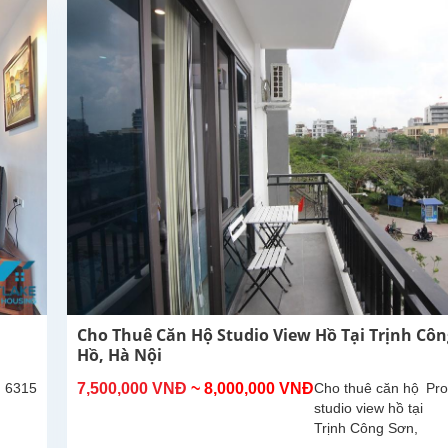
dụng là
300m2,
phòng
khách lớn
với khu...
Cho Thuê Căn Hộ Studio View Hồ Tại Trịnh Côn
Hồ, Hà Nội
: 6315
7,500,000 VNĐ
~ 8,000,000 VNĐ
Cho thuê căn hộ
Pro
studio view hồ tại
Trịnh Công Sơn,