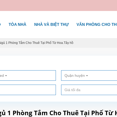
Ộ
TÒA NHÀ
NHÀ VÀ BIỆT THỰ
VĂN PHÒNG CHO T
Ngủ 1 Phòng Tắm Cho Thuê Tại Phố Từ Hoa.Tây hồ
ted
Quận huyện
gủ 1 Phòng Tắm Cho Thuê Tại Phố Từ 