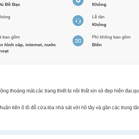
Đủ Đồ Đạc
Không
phòng
Lễ tân
Không
ã bao gồm
Phí không bao gồm
n hình cáp, internet, nước
Điên
hoạt
g thoáng mát.các trang thiết bị nội thất xịn sò đẹp hiện đại.q
thuận tiện ô tô đỗ cửa.tòa nhà sát với hồ tây và gần các trung 