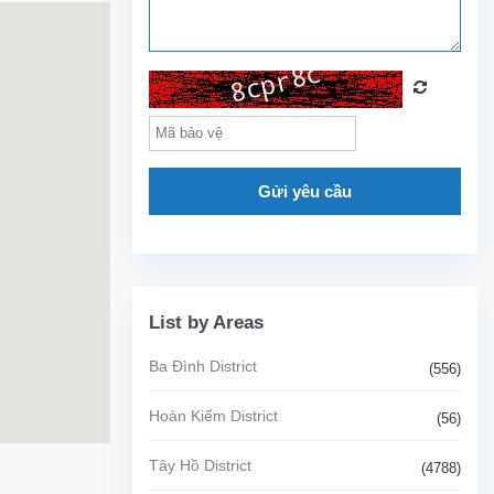
Gửi yêu cầu
List by Areas
Ba Đình District
(556)
Hoàn Kiếm District
(56)
Tây Hồ District
(4788)