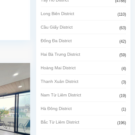
(4788)
Long Biên District
(110)
Cầu Giấy District
(63)
Đống Đa District
(42)
Hai Bà Trưng District
(59)
Hoàng Mai District
(4)
Thanh Xuân District
(3)
Nam Từ Liêm District
(19)
Hà Đông District
(1)
Bắc Từ Liêm District
(196)