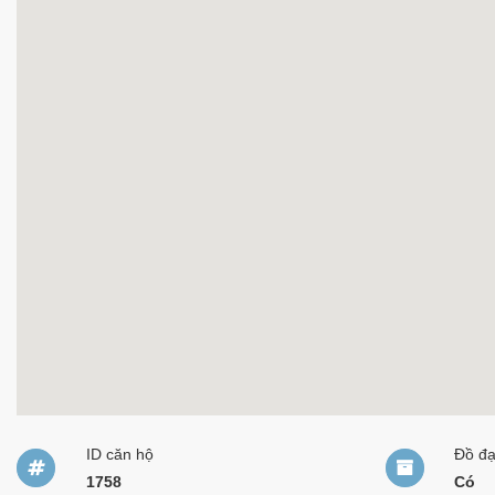
ID căn hộ
Đồ đ
1758
Có