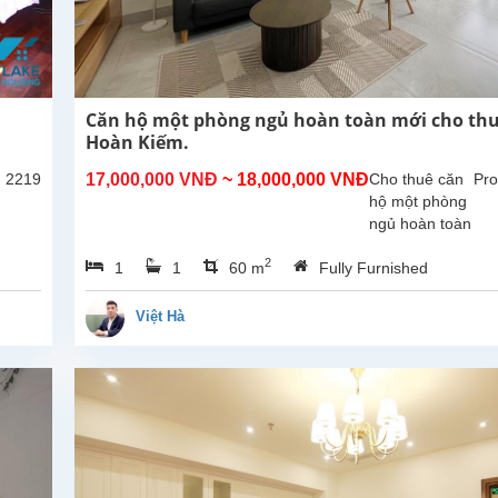
Căn hộ một phòng ngủ hoàn toàn mới cho thu
Hoàn Kiếm.
: 2219
17,000,000 VNĐ
~ 18,000,000 VNĐ
Cho thuê căn
Pro
hộ một phòng
ngủ hoàn toàn
mới tại Tôn
2
1
1
60 m
Fully Furnished
Thất Thiệp,
Hòan Kiếm,
với đầy đủ nội
Việt Hà
thất, tổng diện
tích sử dụng
là 60m2, có...