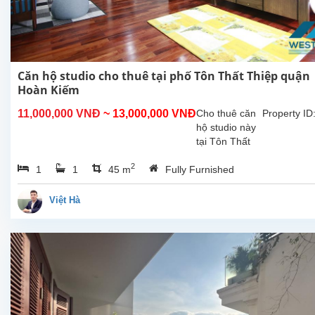
Căn hộ studio cho thuê tại phố Tôn Thất Thiệp quận
Hoàn Kiếm
11,000,000 VNĐ
~ 13,000,000 VNĐ
Cho thuê căn
Property ID
hộ studio này
tại Tôn Thất
Thiệp, Hòan
2
1
1
45 m
Fully Furnished
Kiếm, với đầy
đủ nội thất,
tổng diện tích
Việt Hà
sử dụng là
45m2, không
gian sinh hoạt
khép...