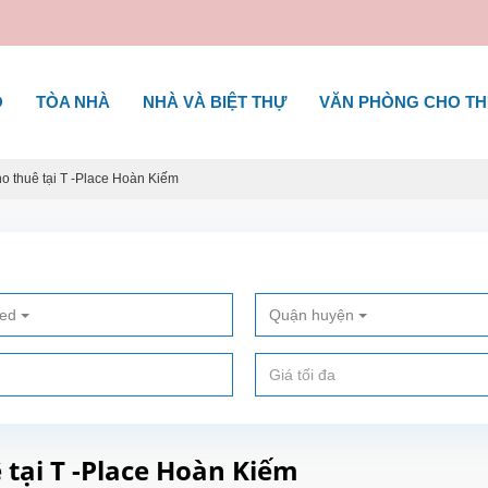
Ộ
TÒA NHÀ
NHÀ VÀ BIỆT THỰ
VĂN PHÒNG CHO T
o thuê tại T -Place Hoàn Kiếm
ted
Quận huyện
 tại T -Place Hoàn Kiếm