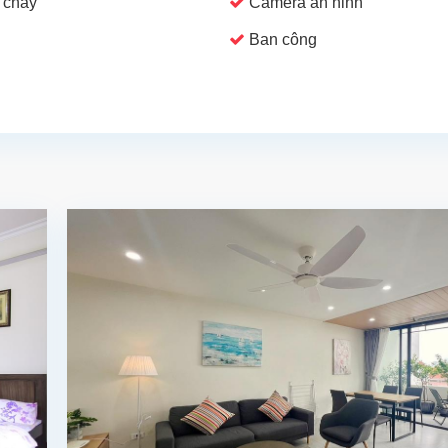
 cháy
Camera an ninh
Ban công