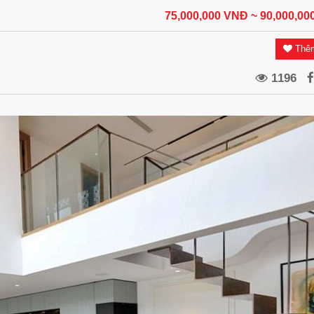
75,000,000 VNĐ
~ 90,000,0
Thêm
1196