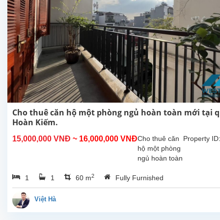
Cho thuê căn hộ một phòng ngủ hoàn toàn mới tại 
Hoàn Kiếm.
15,000,000 VNĐ
~ 16,000,000 VNĐ
Cho thuê căn
Property ID
hộ một phòng
ngủ hoàn toàn
mới tại Tôn
2
1
1
60 m
Fully Furnished
Thất Thiệp,
Hòan Kiếm,
với đầy đủ nội
Việt Hà
thất, tổng diện
tích sử dụng