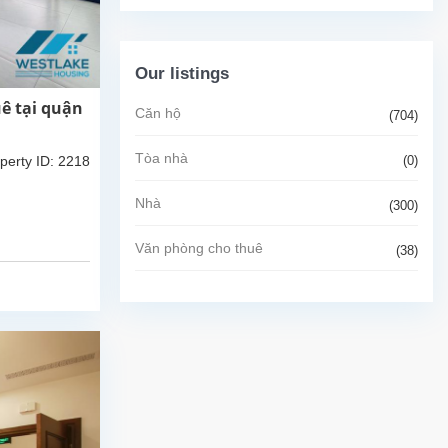
Our listings
ê tại quận
Căn hộ
(704)
Tòa nhà
(0)
perty ID: 2218
Nhà
(300)
Văn phòng cho thuê
(38)