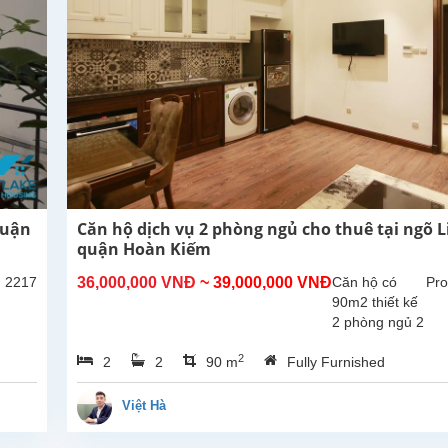
quận
Căn hộ dịch vụ 2 phòng ngủ cho thuê tại ngõ Li
quận Hoàn Kiếm
: 2217
36,000,000 VNĐ
~ 39,000,000 VNĐ
Căn hộ có
Pro
90m2 thiết kế
2 phòng ngủ 2
nhà tắm
2
2
2
90 m
Fully Furnished
phòng khách
bếp không
gian ấm cúng
Việt Hà
, khách thuê
chỉ việc sách