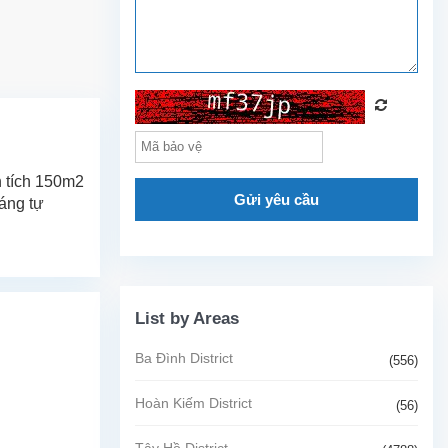
n tích 150m2
Gửi yêu cầu
sáng tự
List by Areas
Ba Đình District
(556)
Hoàn Kiếm District
(56)
Tây Hồ District