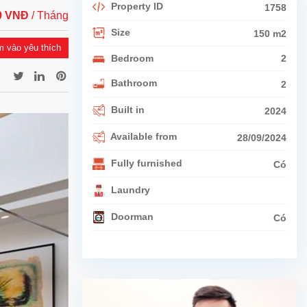
Property ID
1758
00 VNĐ
/ Tháng
Size
150 m2
 vào yêu thích
Bedroom
2
Bathroom
2
Built in
2024
Available from
28/09/2024
Fully furnished
Có
Laundry
Doorman
Có