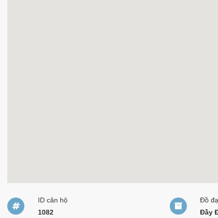
ID căn hộ
Đồ đ
1082
Đầy 