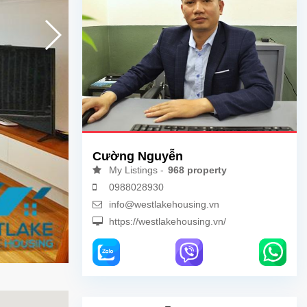
Cường Nguyễn
My Listings -
968 property
0988028930
info@westlakehousing.vn
https://westlakehousing.vn/