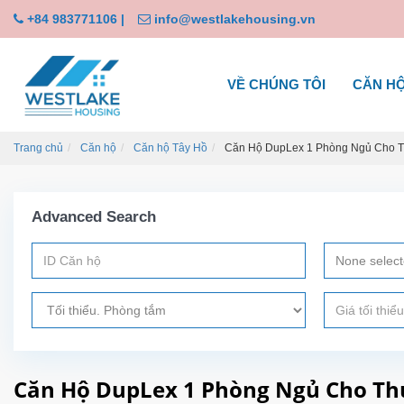
+84 983771106
|
info@westlakehousing.vn
VỀ CHÚNG TÔI
CĂN H
Trang chủ
Căn hộ
Căn hộ Tây Hồ
Căn Hộ DupLex 1 Phòng Ngủ Cho Th
Advanced Search
None selec
Căn Hộ DupLex 1 Phòng Ngủ Cho Thu