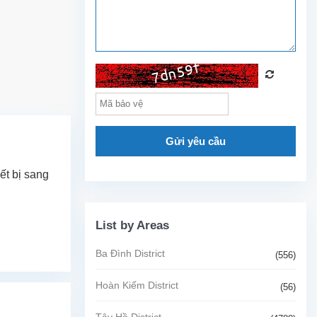
Gửi yêu cầu
ết bị sang
List by Areas
Ba Đình District
(556)
Hoàn Kiếm District
(56)
Tây Hồ District