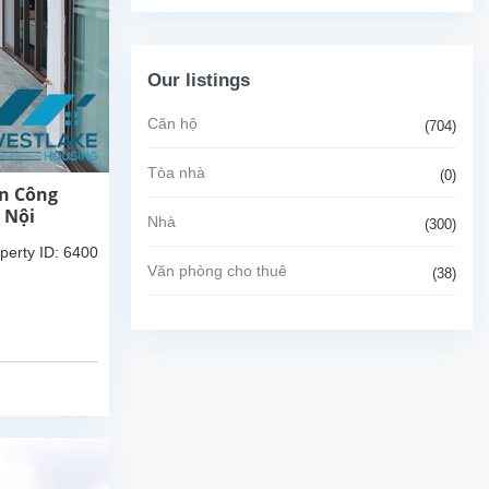
Our listings
Căn hộ
(704)
Tòa nhà
(0)
an Công
 Nội
Nhà
(300)
perty ID: 6400
Văn phòng cho thuê
(38)