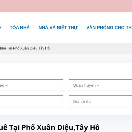
Ộ
TÒA NHÀ
NHÀ VÀ BIỆT THỰ
VĂN PHÒNG CHO T
uê Tại Phố Xuân Diệu,Tây Hồ
ted
Quận huyện
ê Tại Phố Xuân Diệu,Tây Hồ