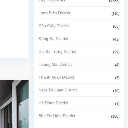
(4788)
Long Biên District
(110)
Cầu Giấy District
(63)
Đống Đa District
(42)
Hai Bà Trưng District
(59)
Hoàng Mai District
(4)
Thanh Xuân District
(3)
Nam Từ Liêm District
(19)
Hà Đông District
(1)
Bắc Từ Liêm District
(196)