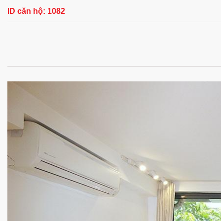
ID căn hộ:
1082