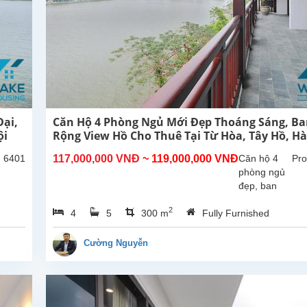
ại,
Căn Hộ 4 Phòng Ngủ Mới Đẹp Thoáng Sáng, B
ội
Rộng View Hồ Cho Thuê Tại Từ Hòa, Tây Hồ, Hà
: 6401
117,000,000 VNĐ
~ 119,000,000 VNĐ
Căn hộ 4
Pro
phòng ngủ
đẹp, ban
công rộng
2
4
5
300 m
Fully Furnished
thoáng mát,
view Hồ tại
Từ Hòa,
Cường Nguyễn
Tây Hồ.
Tổng diện
tích sử
dụng là