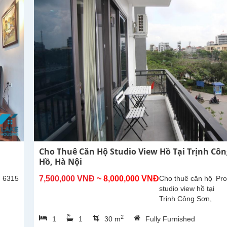
300m2,
phòng
khách lớn
với khu...
Cho Thuê Căn Hộ Studio View Hồ Tại Trịnh Côn
Hồ, Hà Nội
: 6315
7,500,000 VNĐ
~ 8,000,000 VNĐ
Cho thuê căn hộ
Pro
studio view hồ tại
Trịnh Công Sơn,
Tây Hồ. Diện tích
2
1
1
30 m
Fully Furnished
30m², đã được