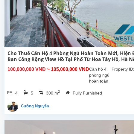
Cho Thuê Căn Hộ 4 Phòng Ngủ Hoàn Toàn Mới, Hiện Đ
Ban Công Rộng View Hồ Tại Phố Từ Hoa Tây Hồ, Hà N
100,000,000 VNĐ
~ 105,000,000 VNĐ
Căn hộ 4
Property ID
phòng ngủ
hoàn toàn
mới rộng
2
4
5
300 m
Fully Furnished
đẹp hiên
đại, ban
công view
Cường Nguyễn
Hồ cho
thuê tại phố
Từ Hoa,
Tây Hồ, Hà