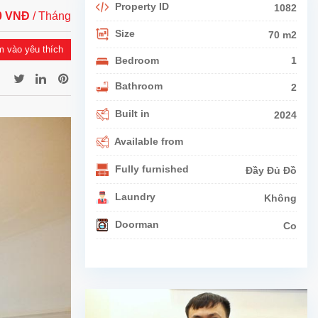
Property ID
1082
00 VNĐ
/ Tháng
Size
70 m2
 vào yêu thích
Bedroom
1
Bathroom
2
Built in
2024
Available from
Fully furnished
Đầy Đủ Đồ
Laundry
Không
Doorman
Co