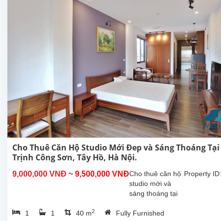
Nội. Căn hộ
này ở
tầng...
Cho Thuê Căn Hộ Studio Mới Đep và Sáng Thoáng Tại
Trịnh Công Sơn, Tây Hồ, Hà Nội.
9,000,000 VNĐ
~ 9,500,000 VNĐ
Cho thuê căn hộ
Property ID
studio mới và
sáng thoáng tại
Trịnh Công Sơn,
2
1
1
40 m
Fully Furnished
Tây Hồ, Hà Nội.