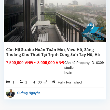
đươc
lắp đặt
các
trang
thiết bị,
nội
thất...
Căn Hộ Studio Hoàn Toàn Mới, Vieu Hồ, Sáng
Thoáng Cho Thuê Tại Trịnh Công Sơn Tây Hồ, Hà
Nội
7,500,000 VNĐ
~ 8,000,000 VNĐ
Căn hộ
Property ID: 6309
studio
hoàn
toàn
2
1
1
30 m
Fully Furnished
mới tại
Trịnh
Công
Cường Nguyễn
Sơn,
Tây
Hồ.