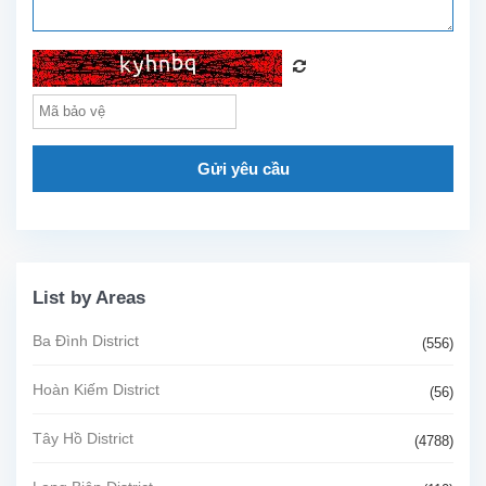
Gửi yêu cầu
List by Areas
Ba Đình District
(556)
Hoàn Kiếm District
(56)
Tây Hồ District
(4788)