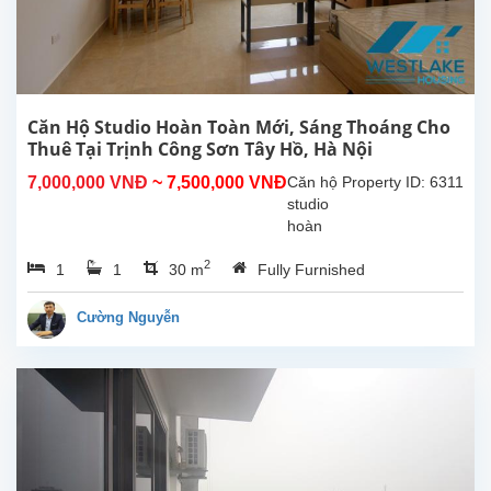
thiết bị,
nội thất
chất...
Căn Hộ Studio Hoàn Toàn Mới, Sáng Thoáng Cho
Thuê Tại Trịnh Công Sơn Tây Hồ, Hà Nội
7,000,000 VNĐ
~ 7,500,000 VNĐ
Căn hộ
Property ID: 6311
studio
hoàn
toàn
2
1
1
30 m
Fully Furnished
mới tại
Trịnh
Công
Cường Nguyễn
Sơn,
Tây Hồ.
Diện
tích
sinh
hoạt
30m²,
căn hộ