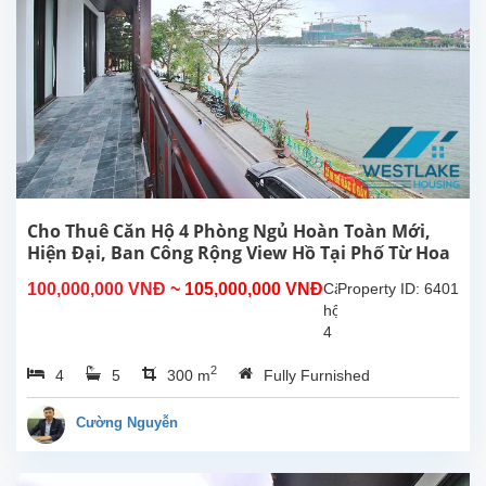
Cho Thuê Căn Hộ 4 Phòng Ngủ Hoàn Toàn Mới,
Hiện Đại, Ban Công Rộng View Hồ Tại Phố Từ Hoa
Tây Hồ, Hà Nội
100,000,000 VNĐ
~ 105,000,000 VNĐ
Căn
Property ID: 6401
hộ
4
phòng
2
4
5
300 m
Fully Furnished
ngủ
hoàn
toàn
Cường Nguyễn
mới
rộng
đẹp