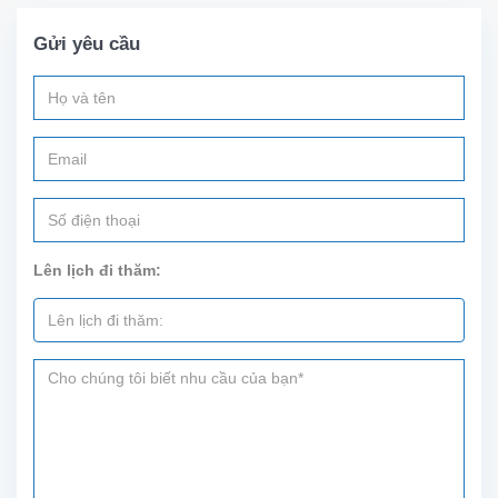
Diện
tích
Gửi yêu cầu
sinh
hoạt
30m²,
nội thất
mới
sẵn
sàng
cho
cho
thuê. Vị
Lên lịch đi thăm:
trí gần
công
viên...