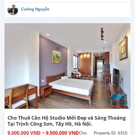
đẹp,
ban
Cường Nguyễn
công
rộng
thoáng
mát,
view
Hồ
tại
Từ
Hòa,
Tây
Hồ.
Tổng
diện
tích
sử
dụng
là
300m2,
Cho Thuê Căn Hộ Studio Mới Đep và Sáng Thoáng
phòng
Tại Trịnh Công Sơn, Tây Hồ, Hà Nội.
khách
9,000,000 VNĐ
~ 9,500,000 VNĐ
Cho
Property ID: 6315
lớn