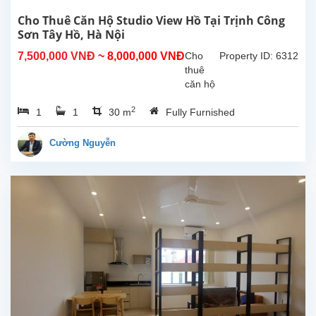
ánh
sáng
Cho Thuê Căn Hộ Studio View Hồ Tại Trịnh Công
tự...
Sơn Tây Hồ, Hà Nội
7,500,000 VNĐ
~ 8,000,000 VNĐ
Cho
Property ID: 6312
thuê
căn hộ
studio
2
1
1
30 m
Fully Furnished
view hồ
tại
Trịnh
Cường Nguyễn
Công
Sơn,
Tây
Hồ.
Diện
tích
30m²,
đã
được
lắp đặt
các
trang