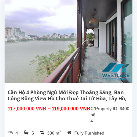
hiên
đại,
ban
công
view
Hồ
cho
thuê
tại
phố
Từ
Hoa,
Tây
Hồ,
Hà
Căn Hộ 4 Phòng Ngủ Mới Đẹp Thoáng Sáng, Ban
Nội.
Công Rộng View Hồ Cho Thuê Tại Từ Hòa, Tây Hồ,
Căn
Hà Nội
117,000,000 VNĐ
~ 119,000,000 VNĐ
Căn
Property ID: 6400
hộ
hộ
này
4
ở
phòng
tầng...
2
4
5
300 m
Fully Furnished
ngủ