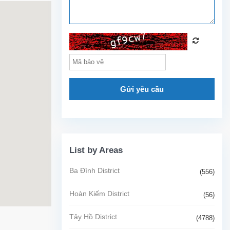
Gửi yêu cầu
List by Areas
Ba Đình District
(556)
Hoàn Kiếm District
(56)
Tây Hồ District
(4788)