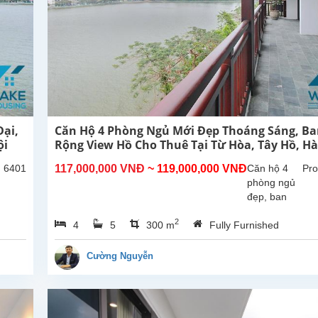
ại,
Căn Hộ 4 Phòng Ngủ Mới Đẹp Thoáng Sáng, B
ội
Rộng View Hồ Cho Thuê Tại Từ Hòa, Tây Hồ, Hà
: 6401
117,000,000 VNĐ
~ 119,000,000 VNĐ
Căn hộ 4
Pro
phòng ngủ
đẹp, ban
công rộng
2
4
5
300 m
Fully Furnished
thoáng mát,
view Hồ tại
Từ Hòa,
Cường Nguyễn
Tây Hồ.
Tổng diện
tích sử
dụng là