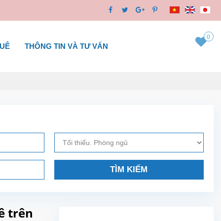
0
HUÊ
THÔNG TIN VÀ TƯ VẤN
TÌM KIẾM
ê trên