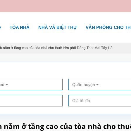
Ộ
TÒA NHÀ
NHÀ VÀ BIỆT THỰ
VĂN PHÒNG CHO T
h nằm ở tầng cao của tòa nhà cho thuê trên phố Đăng Thai Mai.Tây Hồ
ted
Quận huyện
h nằm ở tầng cao của tòa nhà cho thu