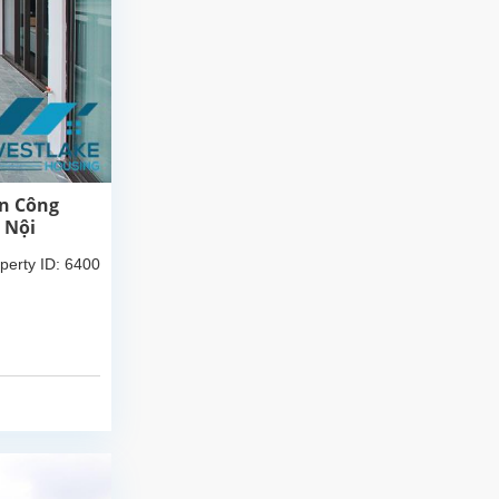
an Công
 Nội
perty ID: 6400