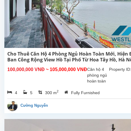
Cho Thuê Căn Hộ 4 Phòng Ngủ Hoàn Toàn Mới, Hiện Đ
Ban Công Rộng View Hồ Tại Phố Từ Hoa Tây Hồ, Hà N
100,000,000 VNĐ
~ 105,000,000 VNĐ
Căn hộ 4
Property ID
phòng ngủ
hoàn toàn
mới rộng
2
4
5
300 m
Fully Furnished
đẹp hiên
đại, ban
công view
Cường Nguyễn
Hồ cho
thuê tại phố
Từ Hoa,
Tây Hồ, Hà