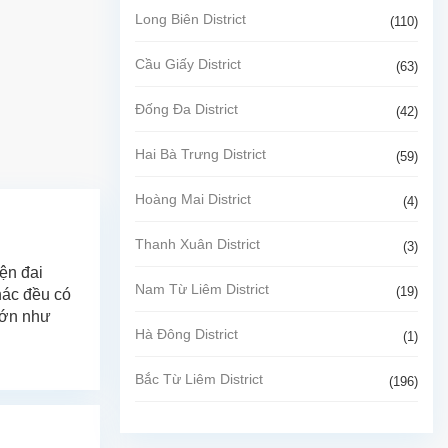
Long Biên District
(110)
Cầu Giấy District
(63)
Đống Đa District
(42)
Hai Bà Trưng District
(59)
Hoàng Mai District
(4)
Thanh Xuân District
(3)
ện đai
Nam Từ Liêm District
(19)
hác đều có
 lớn như
Hà Đông District
(1)
Bắc Từ Liêm District
(196)