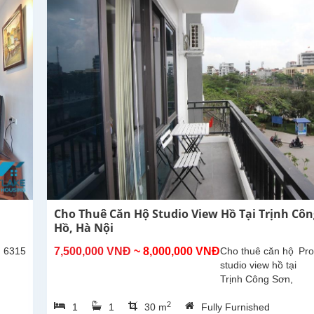
300m2,
phòng
khách lớn
với khu...
Cho Thuê Căn Hộ Studio View Hồ Tại Trịnh Côn
Hồ, Hà Nội
: 6315
7,500,000 VNĐ
~ 8,000,000 VNĐ
Cho thuê căn hộ
Pro
studio view hồ tại
Trịnh Công Sơn,
Tây Hồ. Diện tích
2
1
1
30 m
Fully Furnished
30m², đã được