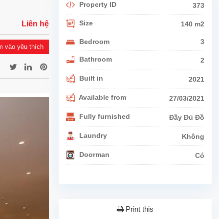
Property ID
373
Size
Liên hệ
140 m2
Bedroom
3
 vào yêu thích
Bathroom
2
Built in
2021
Available from
27/03/2021
Fully furnished
Đầy Đủ Đồ
Laundry
Không
Doorman
Có
Print this