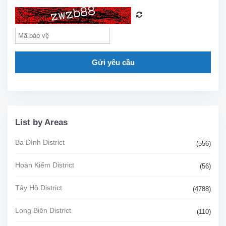
Gửi yêu cầu
List by Areas
Ba Đình District
(556)
Hoàn Kiếm District
(56)
Tây Hồ District
(4788)
Long Biên District
(110)