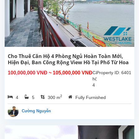
Cho Thuê Căn Hộ 4 Phòng Ngủ Hoàn Toàn Mới,
Hiện Đại, Ban Công Rộng View Hồ Tại Phố Từ Hoa
Tây Hồ, Hà Nội
100,000,000 VNĐ
~ 105,000,000 VNĐ
Căn
Property ID: 6401
hộ
4
phòng
2
4
5
300 m
Fully Furnished
ngủ
hoàn
toàn
Cường Nguyễn
mới
rộng
đẹp
hiên