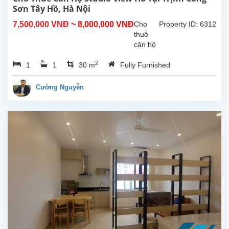
tự...
Sơn Tây Hồ, Hà Nội
7,500,000 VNĐ
~ 8,000,000 VNĐ
Cho
Property ID: 6312
thuê
căn hộ
studio
2
1
1
30 m
Fully Furnished
view hồ
tại
Trịnh
Cường Nguyễn
Công
Sơn,
Tây
Hồ.
Diện
tích
30m²,
đã
được
lắp đặt
các
trang
thiết bị,
nội thất