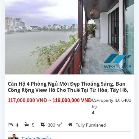
đại,
ban
công
view
Hồ
cho
thuê
tại
phố
Từ
Hoa,
Tây
Hồ,
Hà
Căn Hộ 4 Phòng Ngủ Mới Đẹp Thoáng Sáng, Ban
Nội.
Công Rộng View Hồ Cho Thuê Tại Từ Hòa, Tây Hồ,
Căn
Hà Nội
117,000,000 VNĐ
~ 119,000,000 VNĐ
Căn
Property ID: 6400
hộ
hộ
này
4
ở
phòng
tầng...
2
4
5
300 m
Fully Furnished
ngủ
đẹp,
ban
Cường Nguyễn