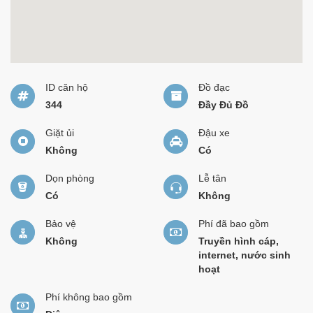
ID căn hộ
Đồ đạc
344
Đầy Đủ Đồ
Giặt ủi
Đậu xe
Không
Có
Dọn phòng
Lễ tân
Có
Không
Bảo vệ
Phí đã bao gồm
Không
Truyền hình cáp,
internet, nước sinh
hoạt
Phí không bao gồm