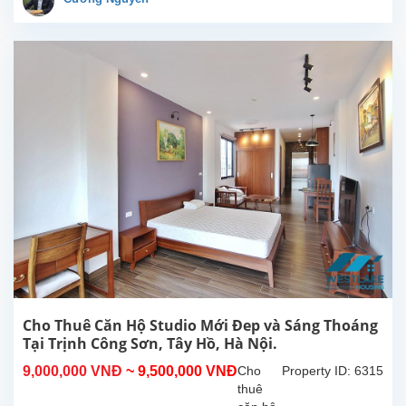
công
rộng
thoáng
mát,
view
Hồ
tại
Từ
Hòa,
Tây
Hồ.
Tổng
diện
tích
sử
dụng
là
300m2,
Cho Thuê Căn Hộ Studio Mới Đep và Sáng Thoáng
phòng
Tại Trịnh Công Sơn, Tây Hồ, Hà Nội.
khách
9,000,000 VNĐ
~ 9,500,000 VNĐ
Cho
Property ID: 6315
lớn
thuê
với