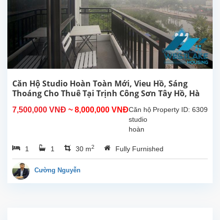
lắp đặt
các
trang
thiết bị,
nội
thất...
Căn Hộ Studio Hoàn Toàn Mới, Vieu Hồ, Sáng
Thoáng Cho Thuê Tại Trịnh Công Sơn Tây Hồ, Hà
Nội
7,500,000 VNĐ
~ 8,000,000 VNĐ
Căn hộ
Property ID: 6309
studio
hoàn
toàn
2
1
1
30 m
Fully Furnished
mới tại
Trịnh
Công
Cường Nguyễn
Sơn,
Tây
Hồ.
Diện
tích