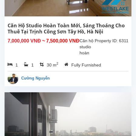
chất...
Căn Hộ Studio Hoàn Toàn Mới, Sáng Thoáng Cho
Thuê Tại Trịnh Công Sơn Tây Hồ, Hà Nội
7,000,000 VNĐ
~ 7,500,000 VNĐ
Căn hộ
Property ID: 6311
studio
hoàn
toàn
2
1
1
30 m
Fully Furnished
mới tại
Trịnh
Công
Cường Nguyễn
Sơn,
Tây Hồ.
Diện
tích
sinh
hoạt
30m²,
căn hộ
đươc