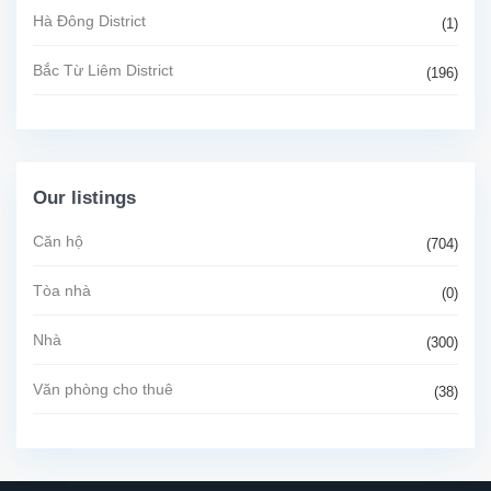
Hà Đông District
(1)
Bắc Từ Liêm District
(196)
Our listings
Căn hộ
(704)
Tòa nhà
(0)
Nhà
(300)
Văn phòng cho thuê
(38)