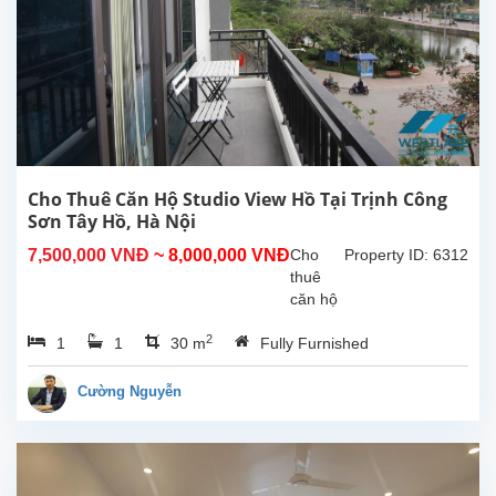
sinh
hoạt
40m²,
nội thất
cao
cấp,
nhiều
ánh
sáng
Cho Thuê Căn Hộ Studio View Hồ Tại Trịnh Công
tự...
Sơn Tây Hồ, Hà Nội
7,500,000 VNĐ
~ 8,000,000 VNĐ
Cho
Property ID: 6312
thuê
căn hộ
studio
2
1
1
30 m
Fully Furnished
view hồ
tại
Trịnh
Cường Nguyễn
Công
Sơn,
Tây
Hồ.