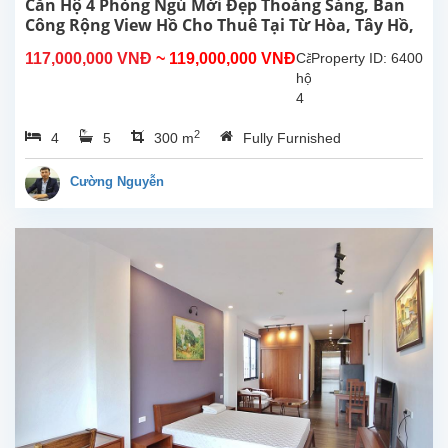
Hà
Căn Hộ 4 Phòng Ngủ Mới Đẹp Thoáng Sáng, Ban
Nội.
Công Rộng View Hồ Cho Thuê Tại Từ Hòa, Tây Hồ,
Căn
Hà Nội
117,000,000 VNĐ
~ 119,000,000 VNĐ
Căn
Property ID: 6400
hộ
hộ
này
4
ở
phòng
tầng...
2
4
5
300 m
Fully Furnished
ngủ
đẹp,
ban
Cường Nguyễn
công
rộng
thoáng
mát,
view
Hồ
tại
Từ
Hòa,
Tây
Hồ.
Tổng
diện