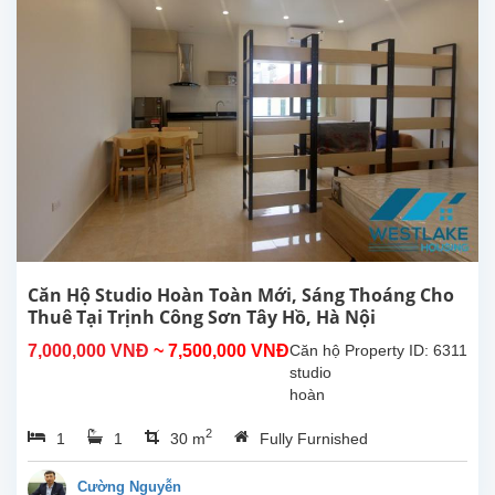
Diện
tích
30m²,
đã
được
lắp đặt
các
trang
thiết bị,
nội thất
chất...
Căn Hộ Studio Hoàn Toàn Mới, Sáng Thoáng Cho
Thuê Tại Trịnh Công Sơn Tây Hồ, Hà Nội
7,000,000 VNĐ
~ 7,500,000 VNĐ
Căn hộ
Property ID: 6311
studio
hoàn
toàn
2
1
1
30 m
Fully Furnished
mới tại
Trịnh
Công
Cường Nguyễn