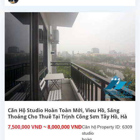
Sơn,
Tây Hồ.
Diện
tích
sinh
hoạt
30m²,
căn hộ
đươc
lắp đặt
các
trang
thiết bị,
nội
thất...
Căn Hộ Studio Hoàn Toàn Mới, Vieu Hồ, Sáng
Thoáng Cho Thuê Tại Trịnh Công Sơn Tây Hồ, Hà
Nội
7,500,000 VNĐ
~ 8,000,000 VNĐ
Căn hộ
Property ID: 6309
studio
hoàn