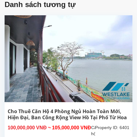
Danh sách tương tự
Cho Thuê Căn Hộ 4 Phòng Ngủ Hoàn Toàn Mới,
Hiện Đại, Ban Công Rộng View Hồ Tại Phố Từ Hoa
Tây Hồ, Hà Nội
100,000,000 VNĐ
~ 105,000,000 VNĐ
Căn
Property ID: 6401
hộ