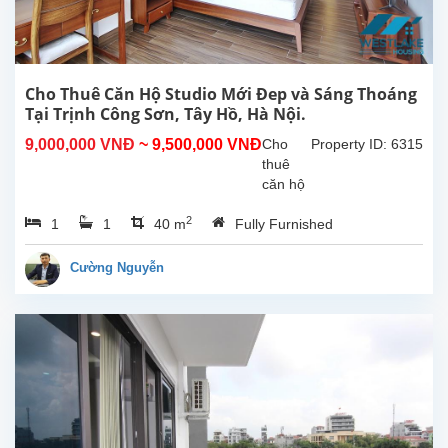
tích
sử
dụng
là
300m2,
Cho Thuê Căn Hộ Studio Mới Đep và Sáng Thoáng
phòng
Tại Trịnh Công Sơn, Tây Hồ, Hà Nội.
khách
9,000,000 VNĐ
~ 9,500,000 VNĐ
Cho
Property ID: 6315
lớn
thuê
với
căn hộ
khu...
studio
2
1
1
40 m
Fully Furnished
mới và
sáng
thoáng
Cường Nguyễn
tại
Trịnh
Công
Sơn,
Tây
Hồ, Hà
Nội.
Diện
tích