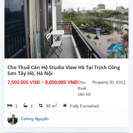
Nội.
Diện
tích
sinh
hoạt
40m²,
nội thất
cao
cấp,
nhiều
ánh
sáng
Cho Thuê Căn Hộ Studio View Hồ Tại Trịnh Công
tự...
Sơn Tây Hồ, Hà Nội
7,500,000 VNĐ
~ 8,000,000 VNĐ
Cho
Property ID: 6312
thuê
căn hộ
studio
2
1
1
30 m
Fully Furnished
view hồ
tại
Trịnh
Cường Nguyễn
Công
Sơn,