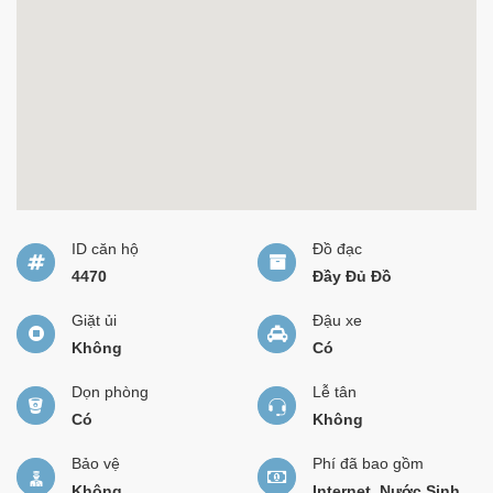
ID căn hộ
Đồ đạc
4470
Đầy Đủ Đồ
Giặt ủi
Đậu xe
Không
Có
Dọn phòng
Lễ tân
Có
Không
Bảo vệ
Phí đã bao gồm
Không
Internet, Nước Sinh