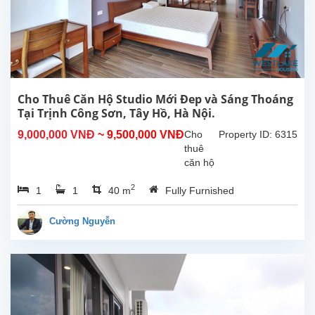
Tổng
diện
tích
sử
dụng
là
300m2,
Cho Thuê Căn Hộ Studio Mới Đep và Sáng Thoáng
phòng
Tại Trịnh Công Sơn, Tây Hồ, Hà Nội.
khách
9,000,000 VNĐ
~ 9,500,000 VNĐ
Cho
Property ID: 6315
lớn
thuê
với
căn hộ
khu...
studio
2
1
1
40 m
Fully Furnished
mới và
sáng
thoáng
Cường Nguyễn
tại
Trịnh
Công
Sơn,
Tây
Hồ, Hà