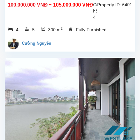
Tây Hồ, Hà Nội
100,000,000 VNĐ
~ 105,000,000 VNĐ
Căn
Property ID: 6401
hộ
4
phòng
2
4
5
300 m
Fully Furnished
ngủ
hoàn
toàn
Cường Nguyễn
mới
rộng
đẹp
hiên
đại,
ban
công
view
Hồ
cho
thuê
tại
phố
Từ
Hoa,