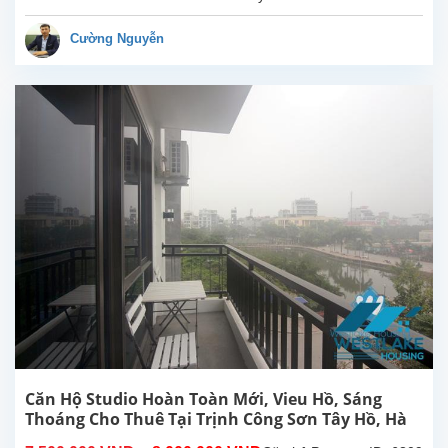
Trịnh
Công
Cường Nguyễn
Sơn,
Tây Hồ.
Diện
tích
sinh
hoạt
30m²,
căn hộ
đươc
lắp đặt
các
trang
thiết bị,
nội
thất...
Căn Hộ Studio Hoàn Toàn Mới, Vieu Hồ, Sáng
Thoáng Cho Thuê Tại Trịnh Công Sơn Tây Hồ, Hà
Nội