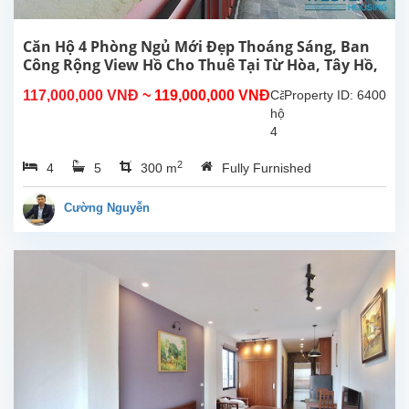
Tây
Hồ,
Hà
Căn Hộ 4 Phòng Ngủ Mới Đẹp Thoáng Sáng, Ban
Nội.
Công Rộng View Hồ Cho Thuê Tại Từ Hòa, Tây Hồ,
Căn
Hà Nội
117,000,000 VNĐ
~ 119,000,000 VNĐ
Căn
Property ID: 6400
hộ
hộ
này
4
ở
phòng
tầng...
2
4
5
300 m
Fully Furnished
ngủ
đẹp,
ban
Cường Nguyễn
công
rộng
thoáng
mát,
view
Hồ
tại
Từ
Hòa,
Tây
Hồ.