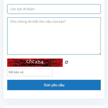
công
viên...
Gửi yêu cầu