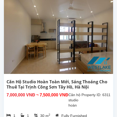
Tây
Hồ.
Diện
tích
30m²,
đã
được
lắp đặt
các
trang
thiết bị,
nội thất
chất...
Căn Hộ Studio Hoàn Toàn Mới, Sáng Thoáng Cho
Thuê Tại Trịnh Công Sơn Tây Hồ, Hà Nội
7,000,000 VNĐ
~ 7,500,000 VNĐ
Căn hộ
Property ID: 6311
studio
hoàn
toàn
2
1
1
30 m
Fully Furnished
mới tại