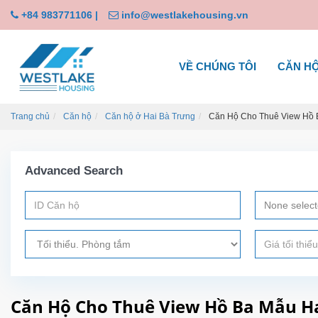
+84 983771106
|
info@westlakehousing.vn
VỀ CHÚNG TÔI
CĂN H
Trang chủ
Căn hộ
Căn hộ ở Hai Bà Trưng
Căn Hộ Cho Thuê View Hồ 
Advanced Search
None selec
Căn Hộ Cho Thuê View Hồ Ba Mẫu H