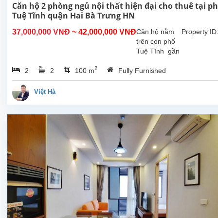
Căn hộ 2 phòng ngủ nội thất hiện đại cho thuê tại p
Tuệ Tĩnh quận Hai Bà Trưng HN
37,000,000 VNĐ
~ 42,000,000 VNĐ
Căn hộ nằm
Property ID
trên con phố
Tuệ Tĩnh gần
Vincom Bà
2
2
2
100 m
Fully Furnished
Triệu khu vục
nhiều nhà
hàng . Căn hộ
Việt Hà
có diện tích
100m2 thiết
kế 2 phòng
ngủ 2 nhà
tắm...