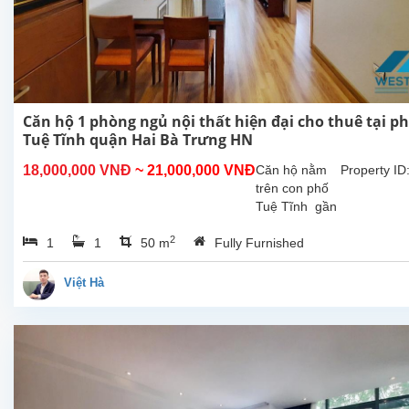
Căn hộ 1 phòng ngủ nội thất hiện đại cho thuê tại p
Tuệ Tĩnh quận Hai Bà Trưng HN
18,000,000 VNĐ
~ 21,000,000 VNĐ
Căn hộ nằm
Property ID
trên con phố
Tuệ Tĩnh gần
Vincom Bà
2
1
1
50 m
Fully Furnished
Triệu khu vục
nhiều nhà
hàng . Căn hộ
Việt Hà
có diện tích
50m2 thiết kế
1 phòng ngủ 1
nhà tắm...