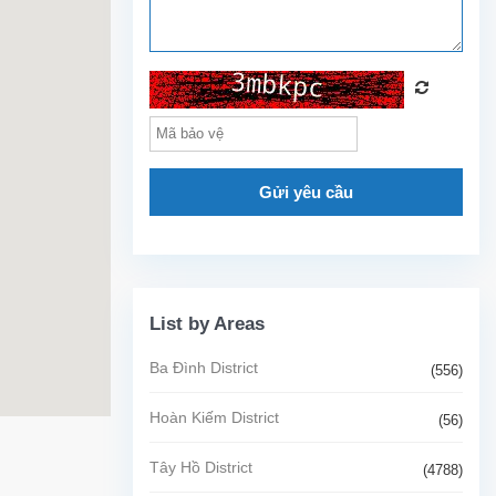
Gửi yêu cầu
List by Areas
Ba Đình District
(556)
Hoàn Kiếm District
(56)
Tây Hồ District
(4788)