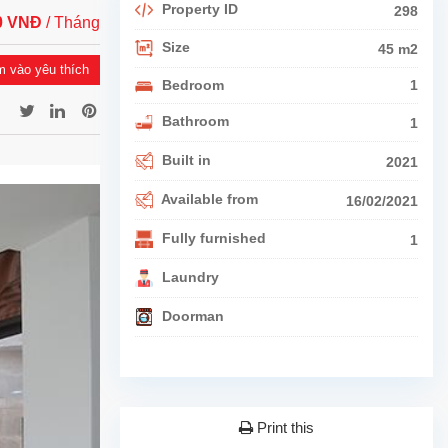
Property ID
298
00 VNĐ
/ Tháng
Size
45 m2
 vào yêu thích
Bedroom
1
Bathroom
1
Built in
2021
Available from
16/02/2021
Fully furnished
1
Laundry
Doorman
Print this