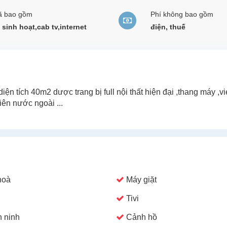
ã bao gồm
Phí không bao gồm
sinh hoạt,cab tv,internet
điện, thuế
ện tích 40m2 dược trang bị full nội thất hiện đại ,thang máy ,v
iên nước ngoài ...
hoà
Máy giặt
Tivi
 ninh
Cảnh hồ