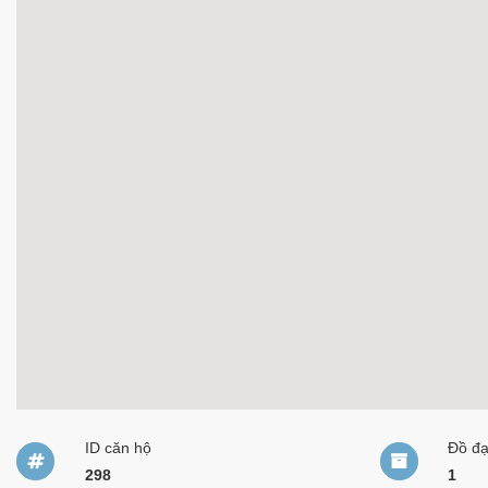
ID căn hộ
Đồ đ
298
1