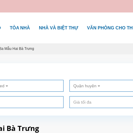
Ộ
TÒA NHÀ
NHÀ VÀ BIỆT THỰ
VĂN PHÒNG CHO T
Ba Mẫu Hai Bà Trưng
ted
Quận huyện
ai Bà Trưng