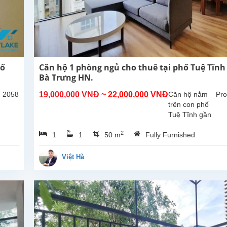
hố
Căn hộ 1 phòng ngủ cho thuê tại phố Tuệ Tĩnh
Bà Trưng HN.
: 2058
19,000,000 VNĐ
~ 22,000,000 VNĐ
Căn hộ nằm
Pro
trên con phố
Tuệ Tĩnh gần
Vincom Bà
2
1
1
50 m
Fully Furnished
Triệu khu vục
nhiều nhà
hàng . Căn hộ
Việt Hà
có diện tích
50m2 thiết kế
1 phòng ngủ 1
nhà tắm
không...