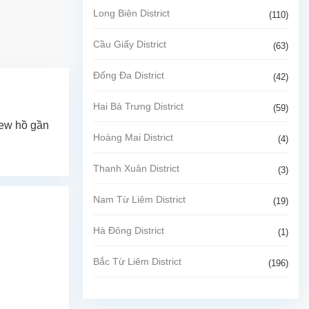
Long Biên District
(110)
Cầu Giấy District
(63)
Đống Đa District
(42)
Hai Bà Trưng District
(59)
iew hồ gần
Hoàng Mai District
(4)
Thanh Xuân District
(3)
Nam Từ Liêm District
(19)
Hà Đông District
(1)
Bắc Từ Liêm District
(196)