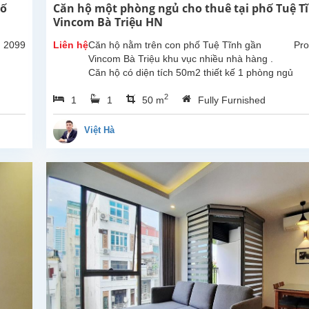
hố
Căn hộ một phòng ngủ cho thuê tại phố Tuệ T
Vincom Bà Triệu HN
: 2099
Liên hệ
Căn hộ nằm trên con phố Tuệ Tĩnh gần
Pro
Vincom Bà Triệu khu vục nhiều nhà hàng .
Căn hộ có diện tích 50m2 thiết kế 1 phòng ngủ
1 nhà tắm không...
2
1
1
50 m
Fully Furnished
Việt Hà