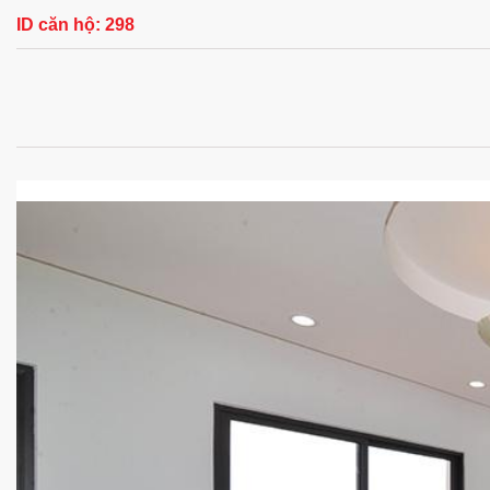
ID căn hộ:
298