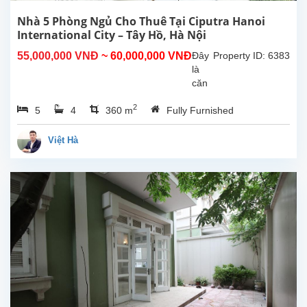
Nhà 5 Phòng Ngủ Cho Thuê Tại Ciputra Hanoi
International City – Tây Hồ, Hà Nội
55,000,000 VNĐ
~ 60,000,000 VNĐ
Đây
Property ID: 6383
là
căn
nhà
2
5
4
360 m
Fully Furnished
đẹp
cho
thuê
Việt Hà
với
diện
tích
xây
dựng
360m²,
tọa
lạc
tại
khu
đô
thị