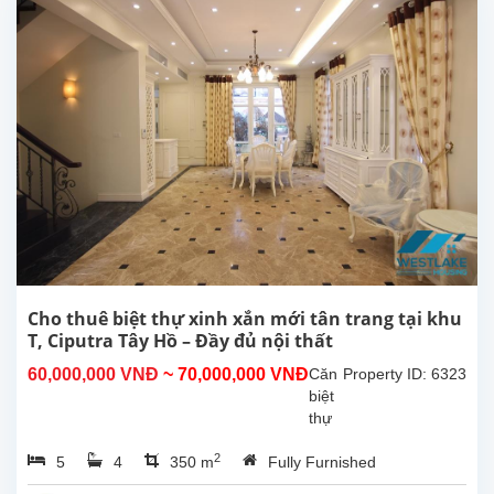
quận
Tây
Hồ,
Hà
Nội.
Nhà
được
thiết
kế
hài
hòa
và
hiện
đại,
gồm
Cho thuê biệt thự xinh xắn mới tân trang tại khu
4
T, Ciputra Tây Hồ – Đầy đủ nội thất
phòng
60,000,000 VNĐ
~ 70,000,000 VNĐ
Căn
Property ID: 6323
ngủ
biệt
và 3
thự
phòng...
xinh
2
5
4
350 m
Fully Furnished
xắn
vừa