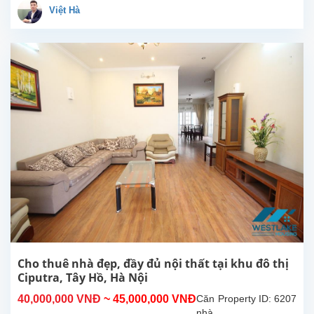
được
Việt Hà
tân
trang
lại,
hiện
đang
cho
thuê
tại
khu
T,
Ciputra,
Tây
Hồ,
Hà
Nội.
Nhà
có
sân
Cho thuê nhà đẹp, đầy đủ nội thất tại khu đô thị
trước
Ciputra, Tây Hồ, Hà Nội
và
40,000,000 VNĐ
~ 45,000,000 VNĐ
Căn
Property ID: 6207
sân
nhà