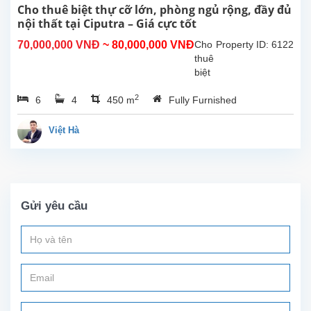
phù
Cho thuê biệt thự cỡ lớn, phòng ngủ rộng, đầy đủ
hợp
nội thất tại Ciputra – Giá cực tốt
cho
70,000,000 VNĐ
~ 80,000,000 VNĐ
Cho
Property ID: 6122
gia
thuê
đình
biệt
sinh...
thự
2
6
4
450 m
Fully Furnished
diện
tích
lớn
Việt Hà
tại
khu
đô
thị
Ciputra,
Gửi yêu cầu
nổi
bật
với
phòng
ngủ
rộng
rãi,
không