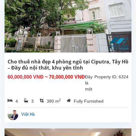
dọn
vào
ở.
Tổng
diện
tích
sử
dụng
khoảng
270m²,
Cho thuê nhà đẹp 4 phòng ngủ tại Ciputra, Tây Hồ
thiết
– Đầy đủ nội thất, khu yên tĩnh
kế
60,000,000 VNĐ
~ 70,000,000 VNĐ
Đây
Property ID: 6324
gồm
là
4...
một
căn
2
4
3
380 m
Fully Furnished
nhà
đẹp
cho
Việt Hà
thuê
tại
Ciputra,