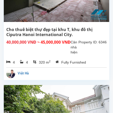
Ciputra
–
khu
dân
cư
cao
Cho thuê biệt thự đẹp tại khu T, khu đô thị
cấp,
Ciputra Hanoi International City.
an
40,000,000 VNĐ
~ 45,000,000 VNĐ
Căn
Property ID: 6346
ninh
nhà
và
hiện
môi
đang
trường
2
4
4
320 m
Fully Furnished
được
sống...
bảo
trì
Việt Hà
và
sẽ
sớm
sẵn
sàng
để
khách
thuê