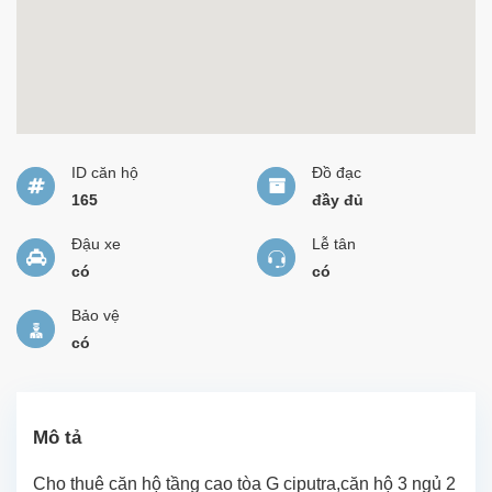
ID căn hộ
Đồ đạc
165
đầy đủ
Đậu xe
Lễ tân
có
có
Bảo vệ
có
Mô tả
Cho thuê căn hộ tầng cao tòa G ciputra,căn hộ 3 ngủ 2