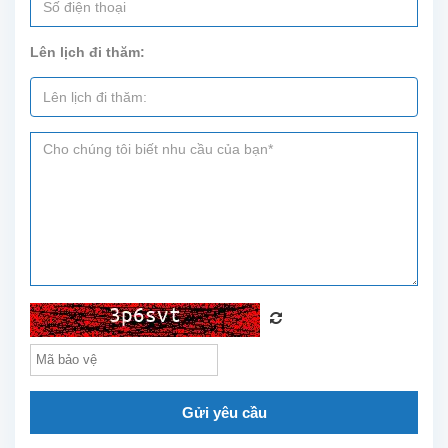
gian
sinh
Lên lịch đi thăm:
hoạt
thoải
mái
và
được
trang
bị...
Gửi yêu cầu