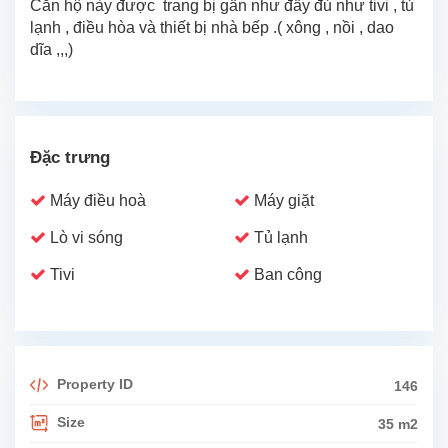
Căn hộ này được trang bị gần như đầy đủ như tivi , tủ
lạnh , điều hòa và thiết bị nhà bếp .( xông , nồi , dao
dĩa ,,,)
Đặc trưng
Máy điều hoà
Máy giặt
Lò vi sóng
Tủ lạnh
Tivi
Ban công
Property ID
146
Size
35 m2