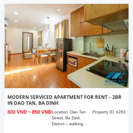
MODERN SERVICED APARTMENT FOR RENT – 2BR
IN DAO TAN, BA DINH
800 VNĐ
~ 850 VNĐ
Location: Dao Tan
Property ID: 4283
Street, Ba Dinh
District – walking
distance to Lotte