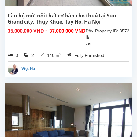
chất
lượng
và
Căn hộ mới nội thất cơ bản cho thuê tại Sun
thiết
Grand city, Thụy Khuê, Tây Hồ, Hà Nội
kế
35,000,000 VNĐ
~ 37,000,000 VNĐ
Đây
Property ID: 3572
tuyệt
là
vời,...
căn
hộ
2
3
2
140 m
Fully Furnished
mới
cho
thuê
Việt Hà
tại
Sun
Grand
City,
Thụy
Khuê,
Hà
Nội.
Căn
hộ
có