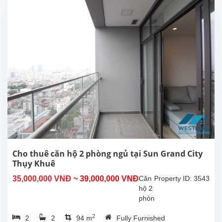
Sun
Grand
City,
Thụy
Khuê,
Tây
Hồ.
Căn
hộ
có
diện
tích
140m2
với 3
phòng
ngủ,
Cho thuê căn hộ 2 phòng ngủ tại Sun Grand City
2
Thụy Khuê
phòng
35,000,000 VNĐ
~ 39,000,000 VNĐ
Căn
Property ID: 3543
tắm,
hộ 2
bếp
phòng
khép
ngủ
kín,
2
2
2
94 m
Fully Furnished
cho
2...