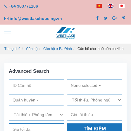
+84 983771106
info@westlakehousing.vn
Trang chủ
Căn hộ
Căn hộ ở Ba Đình
Căn hộ cho thuê bên ba đình
Advanced Search
None selected
Quận huyện
TÌM KIẾM