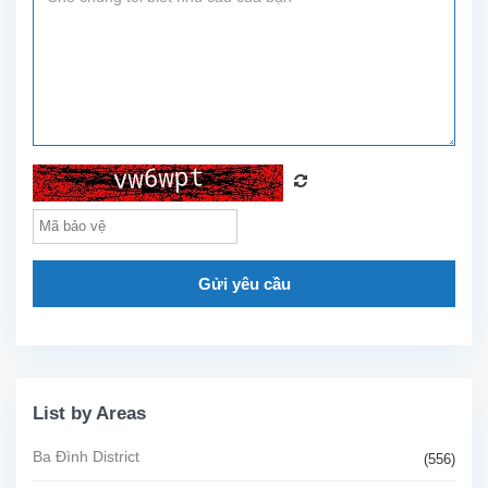
ngủ
thoáng
mát,
2...
Gửi yêu cầu
List by Areas
Ba Đình District
(556)