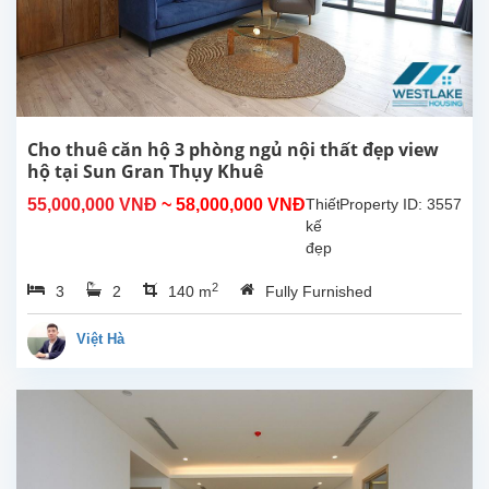
thiết
kế
đẹp
với 3
phòng
ngủ,
2
Cho thuê căn hộ 3 phòng ngủ nội thất đẹp view
phòng
hộ tại Sun Gran Thụy Khuê
tắm
55,000,000 VNĐ
~ 58,000,000 VNĐ
Thiết
Property ID: 3557
có tủ
kế
tắm
đẹp
đứng,...
với
2
3
2
140 m
Fully Furnished
02
phòng
ngủ
Việt Hà
cho
thuê
tại
Sun
Grand
City
Thụy