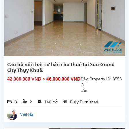
Khuê,
Quận
Tây
Hồ.
Căn
hộ
có
diện
tích
140m2,
có
Căn hộ nội thát cơ bản cho thuê tại Sun Grand
đồ
City Thụy Khuê.
nội
42,000,000 VNĐ
~ 46,000,000 VNĐ
Đây
Property ID: 3556
thất
là
và
căn
trang
hộ
thiết...
2
3
2
140 m
Fully Furnished
đẹp
ở
tầng
Việt Hà
cao
tại