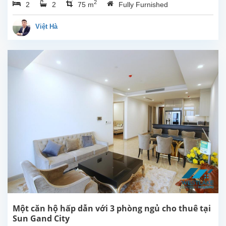
2
2
2
75 m
Center, Thu Le Park,
Fully Furnished
embassies,
restaurants, cafes.
Việt Hà
Apartment
Details:Size:
75m²Layout: 2...
Một căn hộ hấp dẫn với 3 phòng ngủ cho thuê tại
Sun Gand City