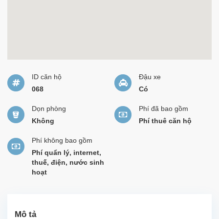
ID căn hộ
Đậu xe
068
Có
Dọn phòng
Phí đã bao gồm
Không
Phí thuê căn hộ
Phí không bao gồm
Phí quẩn lý, internet,
thuế, điện, nước sinh
hoạt
Mô tả