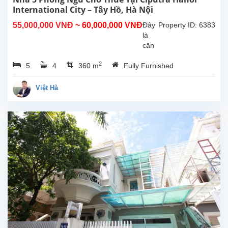
nhà
International City – Tây Hồ, Hà Nội
sở...
55,000,000 VNĐ
~ 60,000,000 VNĐ
Đây
Property ID: 6383
là
căn
nhà
2
5
4
360 m
Fully Furnished
đẹp
cho
thuê
Việt Hà
với
diện
tích
xây
dựng
360m²,
tọa
lạc
tại
khu
đô
thị
Ciputra