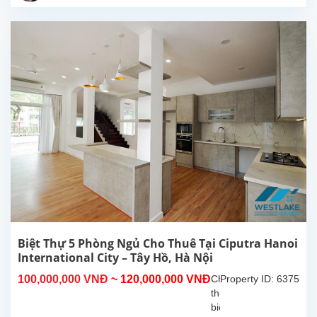
đất
200m²,
diện
tích
xây
dựng
350m²,
tọa
lạc
trong
khu
đô
thị
Ciputra
–
khu
dân
Biệt Thự 5 Phòng Ngủ Cho Thuê Tại Ciputra Hanoi
cư
International City – Tây Hồ, Hà Nội
cao
100,000,000 VNĐ
~ 120,000,000 VNĐ
Cho
Property ID: 6375
cấp,
thuê
an
biệt
ninh