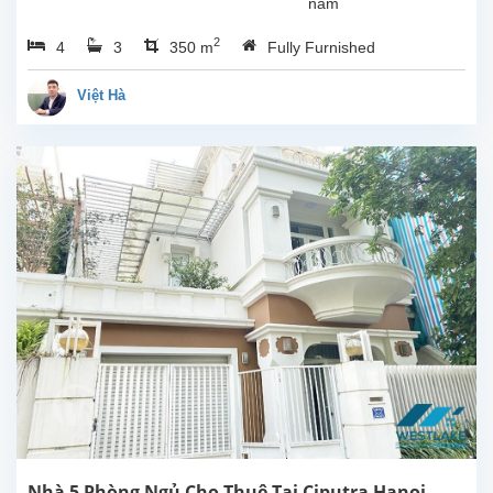
nằm
ở vị
2
4
3
350 m
Fully Furnished
trí
rất
thuận
Việt Hà
tiện,
gần
United
Nations
International
School
of
Hanoi
(UNIS)
và
các
trường
trung
học
trong
khu
vực.
Căn
Nhà 5 Phòng Ngủ Cho Thuê Tại Ciputra Hanoi