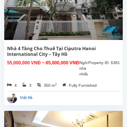
thị
Ciputra
–
khu
dân
cư
cao
cấp
với
Nhà 4 Tầng Cho Thuê Tại Ciputra Hanoi
hệ
International City – Tây Hồ
thống
55,000,000 VNĐ
~ 65,000,000 VNĐ
Ngôi
Property ID: 6381
an
nhà
ninh
nhiều
24/7,
nội
môi...
2
4
3
350 m
Fully Furnished
thất
và
thiết
Việt Hà
bị
mới,
mang
đến
không