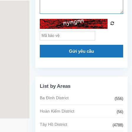
Gửi yêu cầu
List by Areas
Ba Đình District
(556)
Hoàn Kiếm District
(56)
Tây Hồ District
(4788)