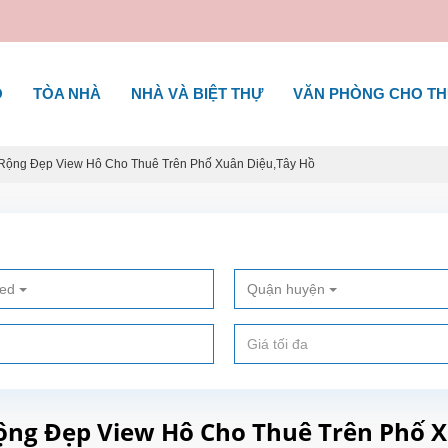
Ộ
TÒA NHÀ
NHÀ VÀ BIỆT THỰ
VĂN PHÒNG CHO T
ộng Đẹp View Hô Cho Thuê Trên Phố Xuân Diệu,Tây Hồ
ted
Quận huyện
ộng Đẹp View Hô Cho Thuê Trên Phố 