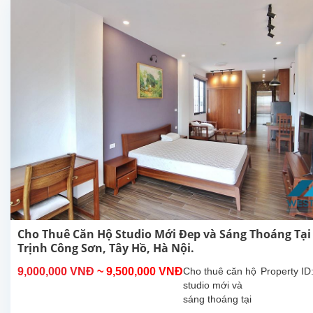
Tây Hồ, Hà
Nội. Căn hộ
này ở
tầng...
Cho Thuê Căn Hộ Studio Mới Đep và Sáng Thoáng Tại
Trịnh Công Sơn, Tây Hồ, Hà Nội.
9,000,000 VNĐ
~ 9,500,000 VNĐ
Cho thuê căn hộ
Property ID
studio mới và
sáng thoáng tại