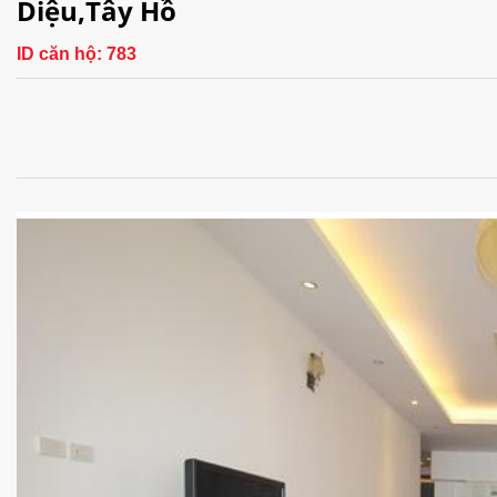
Diệu,Tây Hồ
ID căn hộ:
783