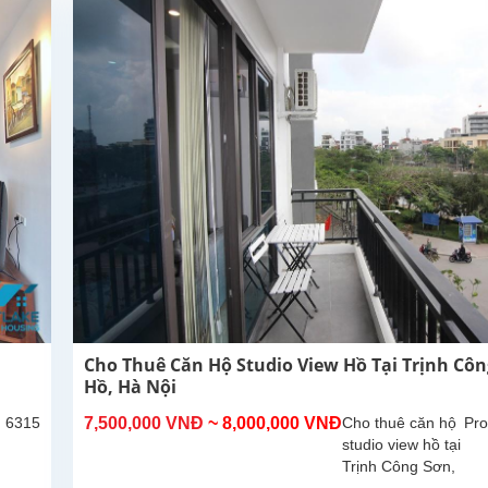
dụng là
300m2,
phòng
khách lớn
với khu...
Cho Thuê Căn Hộ Studio View Hồ Tại Trịnh Côn
Hồ, Hà Nội
: 6315
7,500,000 VNĐ
~ 8,000,000 VNĐ
Cho thuê căn hộ
Pro
studio view hồ tại
Trịnh Công Sơn,