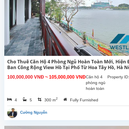
Cho Thuê Căn Hộ 4 Phòng Ngủ Hoàn Toàn Mới, Hiện Đ
Ban Công Rộng View Hồ Tại Phố Từ Hoa Tây Hồ, Hà N
100,000,000 VNĐ
~ 105,000,000 VNĐ
Căn hộ 4
Property ID
phòng ngủ
hoàn toàn
mới rộng
2
4
5
300 m
Fully Furnished
đẹp hiên
đại, ban
công view
Cường Nguyễn
Hồ cho
thuê tại phố
Từ Hoa,