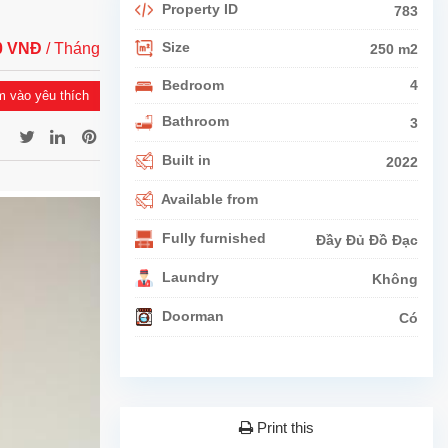
Property ID
783
Size
00 VNĐ
/ Tháng
250 m2
Bedroom
4
 vào yêu thích
Bathroom
3
Built in
2022
Available from
Fully furnished
Đầy Đủ Đồ Đạc
Laundry
Không
Doorman
Có
Print this