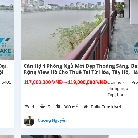
ại,
Căn Hộ 4 Phòng Ngủ Mới Đẹp Thoáng Sáng, B
ội
Rộng View Hồ Cho Thuê Tại Từ Hòa, Tây Hồ, Hà
: 6401
117,000,000 VNĐ
~ 119,000,000 VNĐ
Căn hộ 4
Pro
phòng ngủ
đẹp, ban
công rộng
2
4
5
300 m
Fully Furnished
thoáng mát,
view Hồ tại
Từ Hòa,
Cường Nguyễn
Tây Hồ.
Tổng diện
tích sử