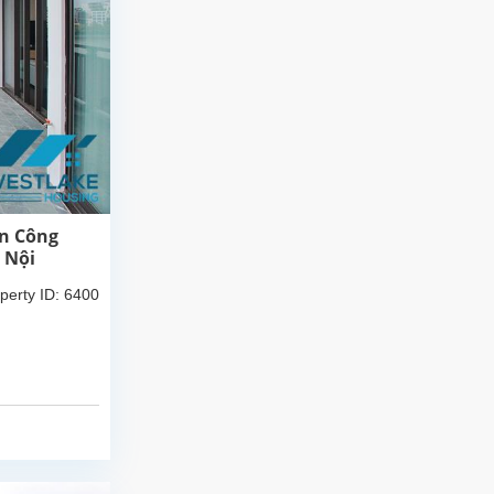
an Công
 Nội
perty ID: 6400