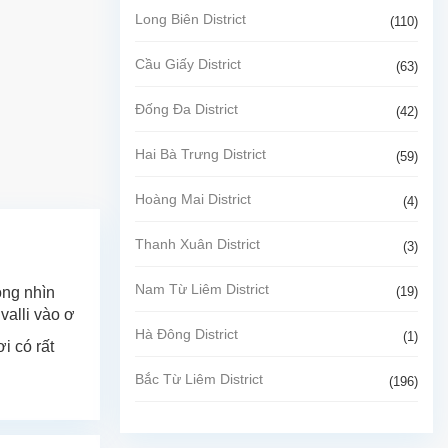
Long Biên District
(110)
Cầu Giấy District
(63)
Đống Đa District
(42)
Hai Bà Trưng District
(59)
Hoàng Mai District
(4)
Thanh Xuân District
(3)
Nam Từ Liêm District
(19)
ộng nhìn
valli vào ơ
Hà Đông District
(1)
i có rất
Bắc Từ Liêm District
(196)