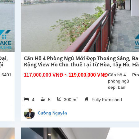
ại,
Căn Hộ 4 Phòng Ngủ Mới Đẹp Thoáng Sáng, B
ội
Rộng View Hồ Cho Thuê Tại Từ Hòa, Tây Hồ, Hà
: 6401
117,000,000 VNĐ
~ 119,000,000 VNĐ
Căn hộ 4
Pro
phòng ngủ
đẹp, ban
công rộng
2
4
5
300 m
Fully Furnished
thoáng mát,
view Hồ tại
Từ Hòa,
Cường Nguyễn
Tây Hồ.
Tổng diện
tích sử
dụng là