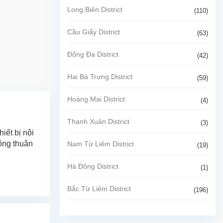
Long Biên District
(110)
Cầu Giấy District
(63)
Đống Đa District
(42)
Hai Bà Trưng District
(59)
Hoàng Mai District
(4)
Thanh Xuân District
(3)
iết bị nội
hông thuân
Nam Từ Liêm District
(19)
Hà Đông District
(1)
Bắc Từ Liêm District
(196)