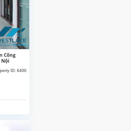
an Công
 Nội
perty ID: 6400