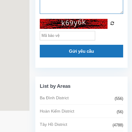
Gửi yêu cầu
List by Areas
Ba Đình District
(556)
Hoàn Kiếm District
(56)
Tây Hồ District
(4788)