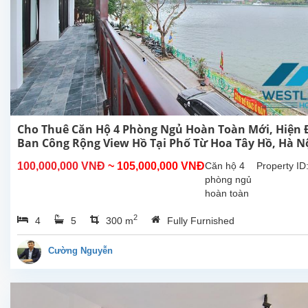
Cho Thuê Căn Hộ 4 Phòng Ngủ Hoàn Toàn Mới, Hiện Đ
Ban Công Rộng View Hồ Tại Phố Từ Hoa Tây Hồ, Hà N
100,000,000 VNĐ
~ 105,000,000 VNĐ
Căn hộ 4
Property ID
phòng ngủ
hoàn toàn
mới rộng
2
4
5
300 m
Fully Furnished
đẹp hiên
đại, ban
công view
Cường Nguyễn
Hồ cho
thuê tại phố
Từ Hoa,
Tây Hồ, Hà