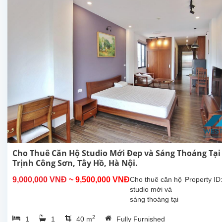
Nội. Căn hộ
này ở
tầng...
Cho Thuê Căn Hộ Studio Mới Đep và Sáng Thoáng Tại
Trịnh Công Sơn, Tây Hồ, Hà Nội.
9,000,000 VNĐ
~ 9,500,000 VNĐ
Cho thuê căn hộ
Property ID
studio mới và
sáng thoáng tại
Trịnh Công Sơn,
2
1
1
40 m
Fully Furnished
Tây Hồ, Hà Nội.