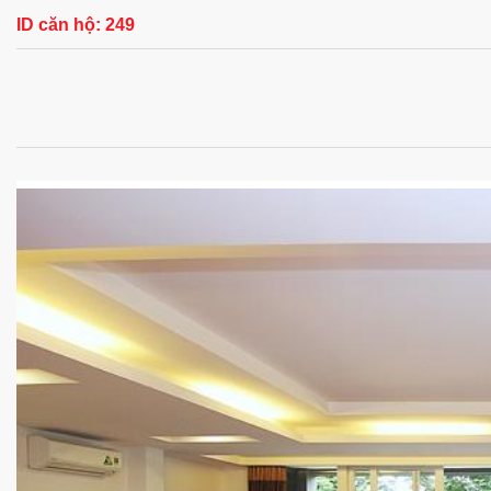
ID căn hộ:
249