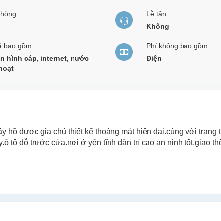
phòng
Lễ tân
Không
ã bao gồm
Phí không bao gồm
n hình cáp, internet, nước
Điện
hoạt
 hồ đươc gia chủ thiết kế thoáng mát hiên đai.cùng với trang th
ô tô đỗ trước cửa.nơi ở yên tĩnh dân trí cao an ninh tốt.giao t