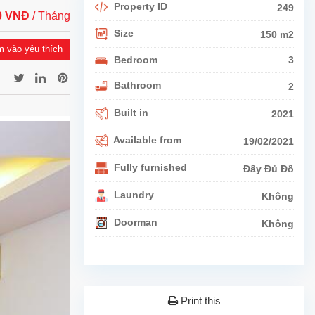
Property ID
249
00 VNĐ
/ Tháng
Size
150 m2
 vào yêu thích
Bedroom
3
Bathroom
2
Built in
2021
Available from
19/02/2021
Fully furnished
Đầy Đủ Đồ
Laundry
Không
Doorman
Không
Print this