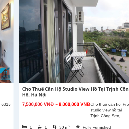
300m2,
phòng
khách lớn
với khu...
Cho Thuê Căn Hộ Studio View Hồ Tại Trịnh Côn
Hồ, Hà Nội
: 6315
7,500,000 VNĐ
~ 8,000,000 VNĐ
Cho thuê căn hộ
Pro
studio view hồ tại
Trịnh Công Sơn,
Tây Hồ. Diện tích
2
1
1
30 m
Fully Furnished
30m², đã được