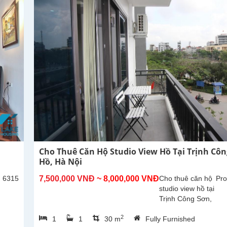
300m2,
phòng
khách lớn
với khu...
Cho Thuê Căn Hộ Studio View Hồ Tại Trịnh Côn
Hồ, Hà Nội
: 6315
7,500,000 VNĐ
~ 8,000,000 VNĐ
Cho thuê căn hộ
Pro
studio view hồ tại
Trịnh Công Sơn,
Tây Hồ. Diện tích
2
1
1
30 m
Fully Furnished
30m², đã được