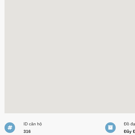
ID căn hộ
Đồ đ
316
Đầy 