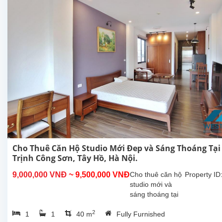
Nội. Căn hộ
này ở
tầng...
Cho Thuê Căn Hộ Studio Mới Đep và Sáng Thoáng Tại
Trịnh Công Sơn, Tây Hồ, Hà Nội.
9,000,000 VNĐ
~ 9,500,000 VNĐ
Cho thuê căn hộ
Property ID
studio mới và
sáng thoáng tại
Trịnh Công Sơn,
2
1
1
40 m
Fully Furnished
Tây Hồ, Hà Nội.