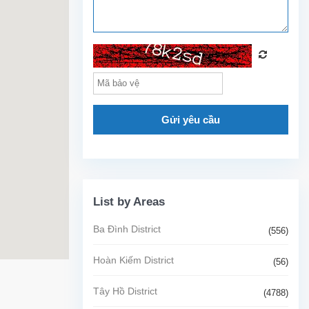
Gửi yêu cầu
List by Areas
Ba Đình District
(556)
Hoàn Kiếm District
(56)
Tây Hồ District
(4788)