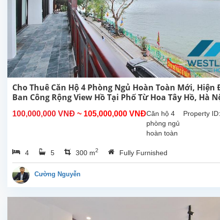
Cho Thuê Căn Hộ 4 Phòng Ngủ Hoàn Toàn Mới, Hiện Đ
Ban Công Rộng View Hồ Tại Phố Từ Hoa Tây Hồ, Hà N
100,000,000 VNĐ
~ 105,000,000 VNĐ
Căn hộ 4
Property ID
phòng ngủ
hoàn toàn
mới rộng
2
4
5
300 m
Fully Furnished
đẹp hiên
đại, ban
công view
Cường Nguyễn
Hồ cho
thuê tại phố
Từ Hoa,
Tây Hồ, Hà