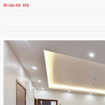
ID căn hộ:
316