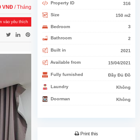
Property ID
316
00 VNĐ
/ Tháng
Size
150 m2
 vào yêu thích
Bedroom
3
Bathroom
2
Built in
2021
Available from
15/04/2021
Fully furnished
Đầy Đủ Đồ
Laundry
Không
Doorman
Không
Print this