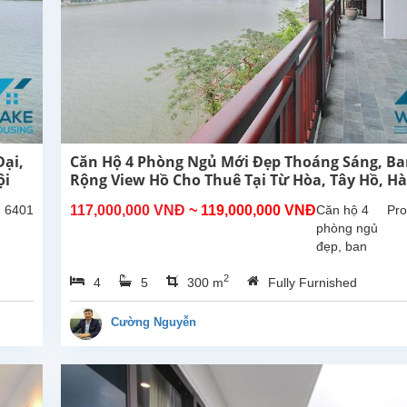
ại,
Căn Hộ 4 Phòng Ngủ Mới Đẹp Thoáng Sáng, B
ội
Rộng View Hồ Cho Thuê Tại Từ Hòa, Tây Hồ, Hà
: 6401
117,000,000 VNĐ
~ 119,000,000 VNĐ
Căn hộ 4
Pro
phòng ngủ
đẹp, ban
công rộng
2
4
5
300 m
Fully Furnished
thoáng mát,
view Hồ tại
Từ Hòa,
Cường Nguyễn
Tây Hồ.
Tổng diện
tích sử
dụng là