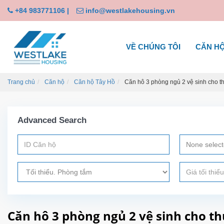
+84 983771106
|
info@westlakehousing.vn
VỀ CHÚNG TÔI
CĂN H
Trang chủ
Căn hộ
Căn hộ Tây Hồ
Căn hô 3 phòng ngủ 2 vệ sinh cho th
Advanced Search
None selec
Căn hô 3 phòng ngủ 2 vệ sinh cho t