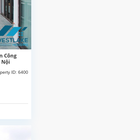
an Công
 Nội
perty ID: 6400