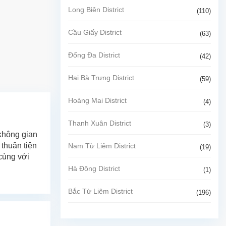
Long Biên District
(110)
Cầu Giấy District
(63)
Đống Đa District
(42)
Hai Bà Trưng District
(59)
Hoàng Mai District
(4)
Thanh Xuân District
(3)
 không gian
 thuân tiện
Nam Từ Liêm District
(19)
cùng với
Hà Đông District
(1)
Bắc Từ Liêm District
(196)