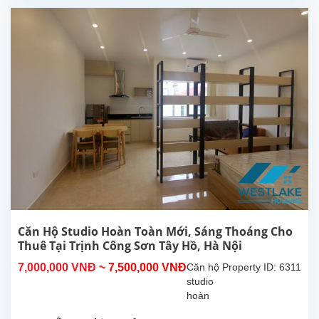
Sơn,
Tây
Hồ.
Diện
tích
30m²,
đã
được
lắp đặt
các
trang
thiết bị,
nội thất
chất...
Căn Hộ Studio Hoàn Toàn Mới, Sáng Thoáng Cho
Thuê Tại Trịnh Công Sơn Tây Hồ, Hà Nội
7,000,000 VNĐ
~ 7,500,000 VNĐ
Căn hộ
Property ID: 6311
studio
hoàn
toàn