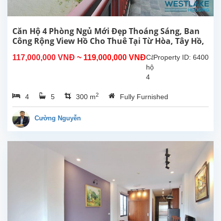
Tây
Hồ,
Hà
Căn Hộ 4 Phòng Ngủ Mới Đẹp Thoáng Sáng, Ban
Nội.
Công Rộng View Hồ Cho Thuê Tại Từ Hòa, Tây Hồ,
Căn
Hà Nội
117,000,000 VNĐ
~ 119,000,000 VNĐ
Căn
Property ID: 6400
hộ
hộ
này
4
ở
phòng
tầng...
2
4
5
300 m
Fully Furnished
ngủ
đẹp,
ban
Cường Nguyễn
công
rộng
thoáng
mát,
view
Hồ
tại
Từ
Hòa,
Tây