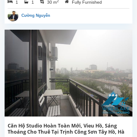
2
1
1
30 m
Fully Furnished
mới tại
Trịnh
Công
Cường Nguyễn
Sơn,
Tây Hồ.
Diện
tích
sinh
hoạt
30m²,
căn hộ
đươc
lắp đặt
các
trang
thiết bị,
nội
thất...
Căn Hộ Studio Hoàn Toàn Mới, Vieu Hồ, Sáng
Thoáng Cho Thuê Tại Trịnh Công Sơn Tây Hồ, Hà