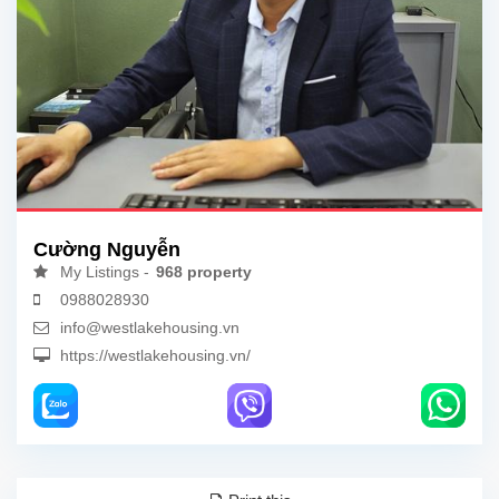
Cường Nguyễn
My Listings -
968 property
0988028930
info@westlakehousing.vn
https://westlakehousing.vn/