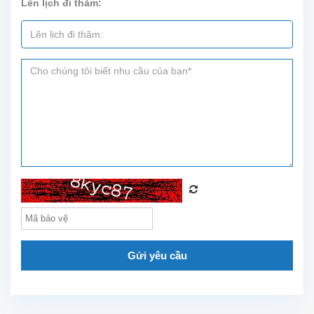
Lên lịch đi thăm:
trí gần
công
viên...
Gửi yêu cầu