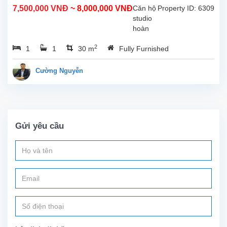
Nội
7,500,000 VNĐ
~ 8,000,000 VNĐ
Căn hộ
Property ID: 6309
studio
hoàn
toàn
2
1
1
30 m
Fully Furnished
mới tại
Trịnh
Công
Cường Nguyễn
Sơn,
Tây
Hồ.
Diện
tích
Gửi yêu cầu
sinh
hoạt
30m²,
nội thất
mới
sẵn
sàng
cho
cho
thuê. Vị