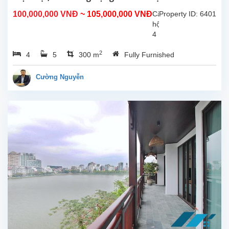
Tây Hồ, Hà Nội
100,000,000 VNĐ
~ 105,000,000 VNĐ
Căn
Property ID: 6401
hộ
4
phòng
2
4
5
300 m
Fully Furnished
ngủ
hoàn
toàn
Cường Nguyễn
mới
rộng
đẹp
hiên
đại,
ban
công
view
Hồ
cho
thuê
tại
phố
Từ
Hoa,