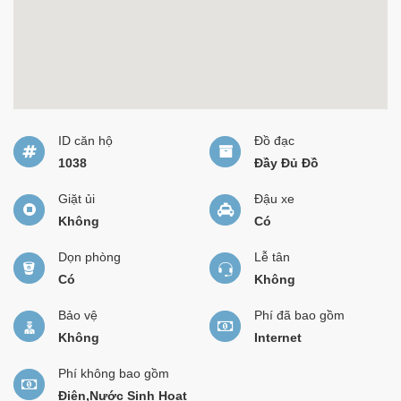
ID căn hộ
Đồ đạc
1038
Đầy Đủ Đồ
Giặt ủi
Đậu xe
Không
Có
Dọn phòng
Lễ tân
Có
Không
Bảo vệ
Phí đã bao gồm
Không
Internet
Phí không bao gồm
Điện,Nước Sinh Hoạt