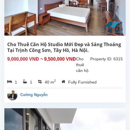
Hồ.
Tổng
diện
tích
sử
dụng
là
300m2,
Cho Thuê Căn Hộ Studio Mới Đep và Sáng Thoáng
phòng
Tại Trịnh Công Sơn, Tây Hồ, Hà Nội.
khách
9,000,000 VNĐ
~ 9,500,000 VNĐ
Cho
Property ID: 6315
lớn
thuê
với
căn hộ
khu...
studio
2
1
1
40 m
Fully Furnished
mới và
sáng
thoáng
Cường Nguyễn
tại
Trịnh
Công
Sơn,
Tây
Hồ, Hà