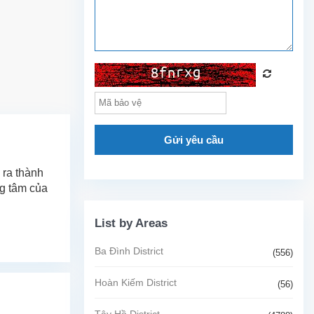
Gửi yêu cầu
 ra thành
ng tâm của
List by Areas
Ba Đình District
(556)
Hoàn Kiếm District
(56)
Tây Hồ District