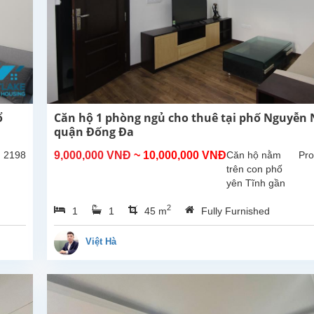
ổ
Căn hộ 1 phòng ngủ cho thuê tại phố Nguyễn
quận Đống Đa
: 2198
9,000,000 VNĐ
~ 10,000,000 VNĐ
Căn hộ nằm
Pro
trên con phố
yên Tĩnh gần
Văn Miếu gần
2
1
1
45 m
Fully Furnished
ga Hà Nội .Căn
hộ có diện tích
45m2 được
Việt Hà
thiết kế 1 phòng
ngủ 1 nhà tắm
,nội thất...