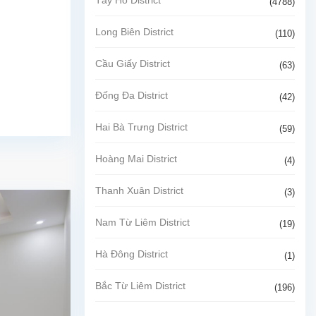
(4788)
Long Biên District
(110)
Cầu Giấy District
(63)
Đống Đa District
(42)
Hai Bà Trưng District
(59)
Hoàng Mai District
(4)
Thanh Xuân District
(3)
Nam Từ Liêm District
(19)
Hà Đông District
(1)
Bắc Từ Liêm District
(196)