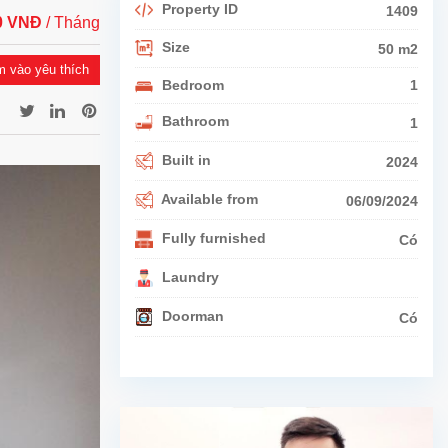
Property ID
1409
00 VNĐ
/ Tháng
Size
50 m2
 vào yêu thích
Bedroom
1
Bathroom
1
Built in
2024
Available from
06/09/2024
Fully furnished
Có
Laundry
Doorman
Có