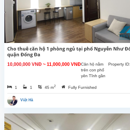
Cho thuê căn hộ 1 phòng ngủ tại phố Nguyễn Như Đ
quận Đống Đa
10,000,000 VNĐ
~ 11,000,000 VNĐ
Căn hộ nằm
Property ID
trên con phố
yên Tĩnh gần
Văn Miếu gần
2
1
1
45 m
Fully Furnished
ga Hà Nội
.Căn hộ có
diện tích 45m2
Việt Hà
được thiết kế
1 phòng ngủ 1
nhà tắm ,nội
thất...