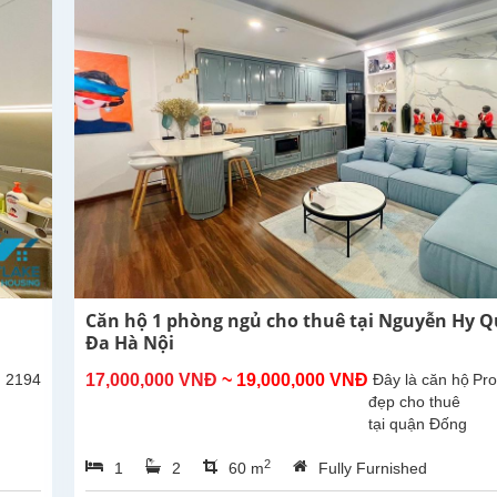
Căn hộ 1 phòng ngủ cho thuê tại Nguyễn Hy 
Đa Hà Nội
: 2194
17,000,000 VNĐ
~ 19,000,000 VNĐ
Đây là căn hộ
Pro
đẹp cho thuê
tại quận Đống
Đa. Căn hộ ở
2
1
2
60 m
Fully Furnished
tầng 6 với
thiết kế 1