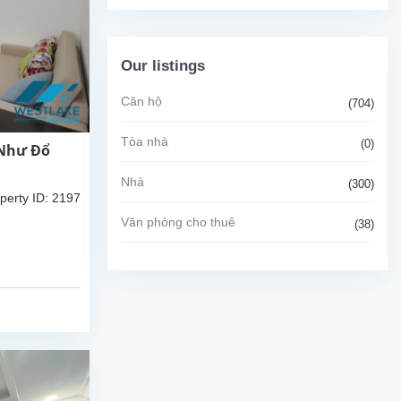
Our listings
Căn hộ
(704)
Tòa nhà
(0)
 Như Đổ
Nhà
(300)
perty ID: 2197
Văn phòng cho thuê
(38)