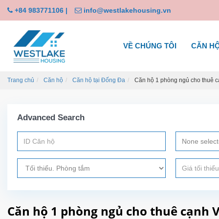
+84 983771106
|
info@westlakehousing.vn
VỀ CHÚNG TÔI
CĂN H
Trang chủ
Căn hộ
Căn hộ tại Đống Đa
Căn hộ 1 phòng ngủ cho thuê 
Advanced Search
None selec
Căn hộ 1 phòng ngủ cho thuê cạnh 