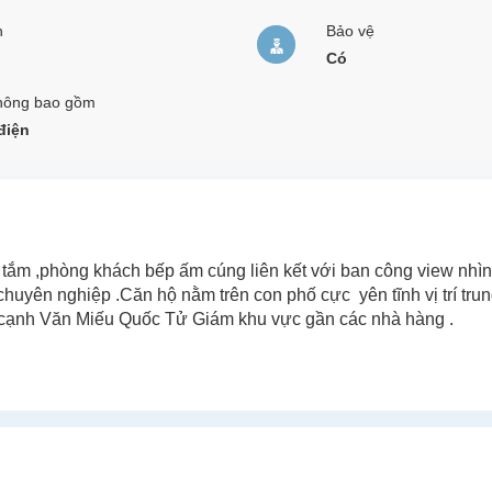
n
Bảo vệ
Có
hông bao gồm
điện
 tắm ,phòng khách bếp ấm cúng liên kết với ban công view nhìn
à chuyên nghiệp .Căn hộ nằm trên con phố cực yên tĩnh vị trí tru
cạnh Văn Miếu Quốc Tử Giám khu vực gần các nhà hàng .