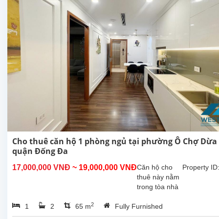
Cho thuê căn hộ 1 phòng ngủ tại phường Ô Chợ Dừa
quận Đống Đa
17,000,000 VNĐ
~ 19,000,000 VNĐ
Căn hộ cho
Property ID
thuê này nằm
trong tòa nhà
căn hộ dịch vụ
2
1
2
65 m
Fully Furnished
mới hoàn
thiện .căn hộ