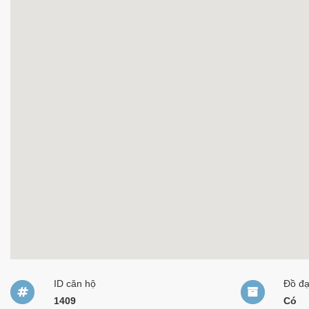
ID căn hộ
Đồ đ
1409
Có