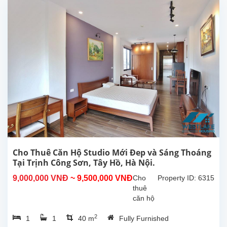
mát,
view
Hồ
tại
Từ
Hòa,
Tây
Hồ.
Tổng
diện
tích
sử
dụng
là
300m2,
Cho Thuê Căn Hộ Studio Mới Đep và Sáng Thoáng
phòng
Tại Trịnh Công Sơn, Tây Hồ, Hà Nội.
khách
9,000,000 VNĐ
~ 9,500,000 VNĐ
Cho
Property ID: 6315
lớn
thuê
với
căn hộ
khu...
studio
2
1
1
40 m
Fully Furnished
mới và