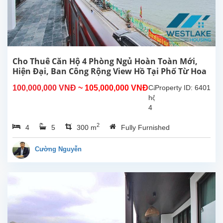
Cho Thuê Căn Hộ 4 Phòng Ngủ Hoàn Toàn Mới,
Hiện Đại, Ban Công Rộng View Hồ Tại Phố Từ Hoa
Tây Hồ, Hà Nội
100,000,000 VNĐ
~ 105,000,000 VNĐ
Căn
Property ID: 6401
hộ
4
phòng
2
4
5
300 m
Fully Furnished
ngủ
hoàn
toàn
Cường Nguyễn
mới
rộng
đẹp
hiên
đại,
ban
công