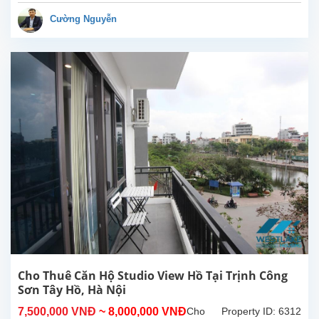
sáng
thoáng
Cường Nguyễn
tại
Trịnh
Công
Sơn,
Tây
Hồ, Hà
Nội.
Diện
tích
sinh
hoạt
40m²,
nội thất
cao
cấp,
nhiều
ánh
sáng
Cho Thuê Căn Hộ Studio View Hồ Tại Trịnh Công
tự...
Sơn Tây Hồ, Hà Nội
7,500,000 VNĐ
~ 8,000,000 VNĐ
Cho
Property ID: 6312