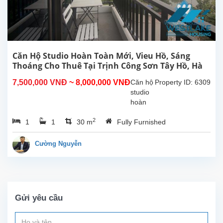
thiết bị,
nội
thất...
Căn Hộ Studio Hoàn Toàn Mới, Vieu Hồ, Sáng
Thoáng Cho Thuê Tại Trịnh Công Sơn Tây Hồ, Hà
Nội
7,500,000 VNĐ
~ 8,000,000 VNĐ
Căn hộ
Property ID: 6309
studio
hoàn
toàn
2
1
1
30 m
Fully Furnished
mới tại
Trịnh
Công
Cường Nguyễn
Sơn,
Tây
Hồ.
Diện
tích
Gửi yêu cầu
sinh
hoạt
30m²,