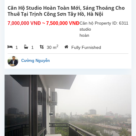
Căn Hộ Studio Hoàn Toàn Mới, Sáng Thoáng Cho
Thuê Tại Trịnh Công Sơn Tây Hồ, Hà Nội
7,000,000 VNĐ
~ 7,500,000 VNĐ
Căn hộ
Property ID: 6311
studio
hoàn
toàn
2
1
1
30 m
Fully Furnished
mới tại
Trịnh
Công
Cường Nguyễn
Sơn,
Tây Hồ.
Diện
tích
sinh
hoạt
30m²,
căn hộ
đươc
lắp đặt
các
trang