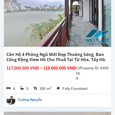
view
Hồ
cho
thuê
tại
phố
Từ
Hoa,
Tây
Hồ,
Hà
Căn Hộ 4 Phòng Ngủ Mới Đẹp Thoáng Sáng, Ban
Nội.
Công Rộng View Hồ Cho Thuê Tại Từ Hòa, Tây Hồ,
Căn
Hà Nội
117,000,000 VNĐ
~ 119,000,000 VNĐ
Căn
Property ID: 6400
hộ
hộ
này
4
ở
phòng
tầng...
2
4
5
300 m
Fully Furnished
ngủ
đẹp,
ban
Cường Nguyễn
công
rộng
thoáng