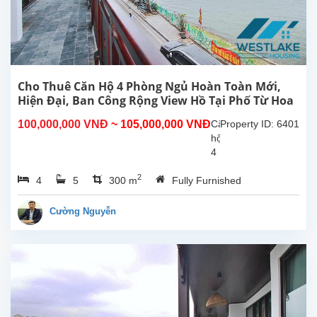
Cho Thuê Căn Hộ 4 Phòng Ngủ Hoàn Toàn Mới,
Hiện Đại, Ban Công Rộng View Hồ Tại Phố Từ Hoa
Tây Hồ, Hà Nội
100,000,000 VNĐ
~ 105,000,000 VNĐ
Căn
Property ID: 6401
hộ
4
phòng
2
4
5
300 m
Fully Furnished
ngủ
hoàn
toàn
Cường Nguyễn
mới
rộng
đẹp
hiên
đại,
ban
công