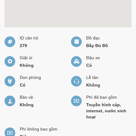
ID căn hộ
Đồ đạc
279
Đầy Đủ Đồ
Giặt ủi
Đậu xe
Không
Có
Dọn phòng
Lễ tân
Có
Không
Bảo vệ
Phí đã bao gồm
Không
Truyền hình cáp,
internet, nước sinh
hoạt
Phí không bao gồm