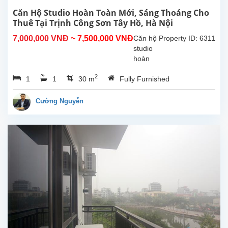
Căn Hộ Studio Hoàn Toàn Mới, Sáng Thoáng Cho
Thuê Tại Trịnh Công Sơn Tây Hồ, Hà Nội
7,000,000 VNĐ
~ 7,500,000 VNĐ
Căn hộ
Property ID: 6311
studio
hoàn
toàn
2
1
1
30 m
Fully Furnished
mới tại
Trịnh
Công
Cường Nguyễn
Sơn,
Tây Hồ.
Diện
tích
sinh
hoạt
30m²,
căn hộ
đươc
lắp đặt
các
trang