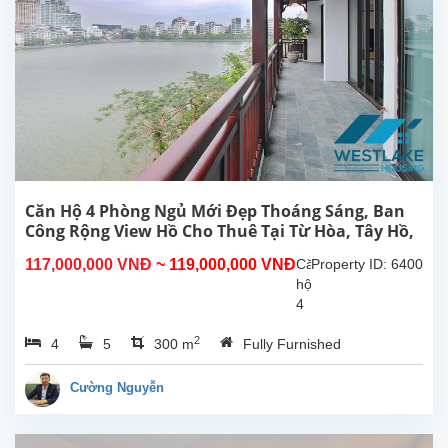
view
Hồ
cho
thuê
tại
phố
Từ
Hoa,
Tây
Hồ,
Hà
Căn Hộ 4 Phòng Ngủ Mới Đẹp Thoáng Sáng, Ban
Nội.
Công Rộng View Hồ Cho Thuê Tại Từ Hòa, Tây Hồ,
Căn
Hà Nội
117,000,000 VNĐ
~ 119,000,000 VNĐ
Căn
Property ID: 6400
hộ
hộ
này
4
ở
phòng
tầng...
2
4
5
300 m
Fully Furnished
ngủ
đẹp,
ban
Cường Nguyễn
công
rộng
thoáng