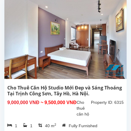
mát,
view
Hồ
tại
Từ
Hòa,
Tây
Hồ.
Tổng
diện
tích
sử
dụng
là
300m2,
Cho Thuê Căn Hộ Studio Mới Đep và Sáng Thoáng
phòng
Tại Trịnh Công Sơn, Tây Hồ, Hà Nội.
khách
9,000,000 VNĐ
~ 9,500,000 VNĐ
Cho
Property ID: 6315
lớn
thuê
với
căn hộ
khu...
studio
2
1
1
40 m
Fully Furnished
mới và