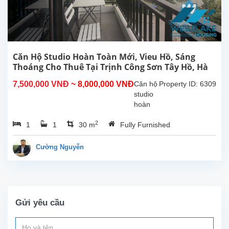
thiết bị,
nội
thất...
Căn Hộ Studio Hoàn Toàn Mới, Vieu Hồ, Sáng
Thoáng Cho Thuê Tại Trịnh Công Sơn Tây Hồ, Hà
Nội
7,500,000 VNĐ
~ 8,000,000 VNĐ
Căn hộ
Property ID: 6309
studio
hoàn
toàn
2
1
1
30 m
Fully Furnished
mới tại
Trịnh
Công
Cường Nguyễn
Sơn,
Tây
Hồ.
Diện
tích
Gửi yêu cầu
sinh
hoạt
30m²,