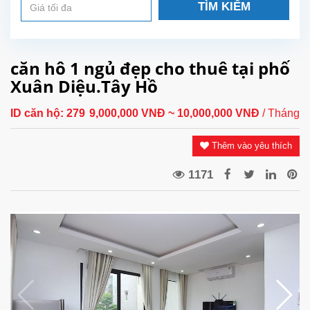
TÌM KIẾM
căn hô 1 ngủ đẹp cho thuê tại phố
Xuân Diệu.Tây Hồ
ID căn hộ:
279
9,000,000 VNĐ
~ 10,000,000 VNĐ
/ Tháng
Thêm vào yêu thích
1171