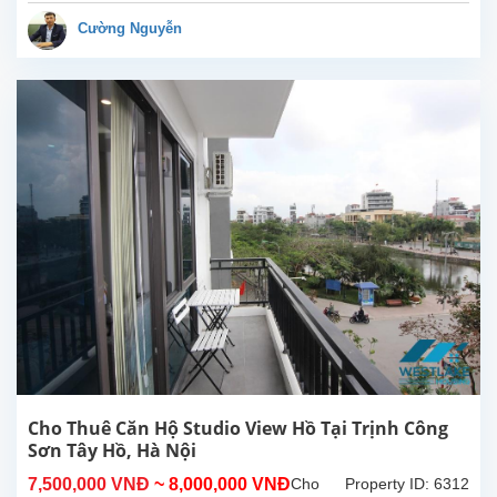
sáng
thoáng
Cường Nguyễn
tại
Trịnh
Công
Sơn,
Tây
Hồ, Hà
Nội.
Diện
tích
sinh
hoạt
40m²,
nội thất
cao
cấp,
nhiều
ánh
sáng
Cho Thuê Căn Hộ Studio View Hồ Tại Trịnh Công
tự...
Sơn Tây Hồ, Hà Nội
7,500,000 VNĐ
~ 8,000,000 VNĐ
Cho
Property ID: 6312