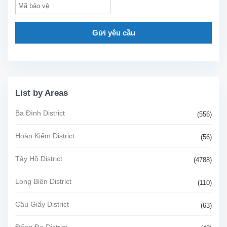
Gửi yêu cầu
List by Areas
Ba Đình District
(556)
Hoàn Kiếm District
(56)
Tây Hồ District
(4788)
Long Biên District
(110)
Cầu Giấy District
(63)
Đống Đa District