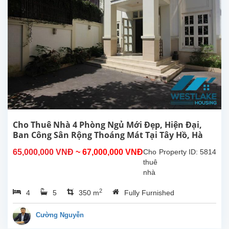
công,
view
hồ
thoáng
sáng
tại
Tây
Hồ,
gần
khách
sạn
Sheraton,
Cho Thuê Nhà 4 Phòng Ngủ Mới Đẹp, Hiện Đại,
Hồ
Ban Công Sân Rộng Thoáng Mát Tại Tây Hồ, Hà
Tây.
Nội.
65,000,000 VNĐ
~ 67,000,000 VNĐ
Cho
Property ID: 5814
Nhà...
thuê
nhà
4
2
4
5
350 m
Fully Furnished
phòng
ngủ
mới
Cường Nguyễn
đẹp,