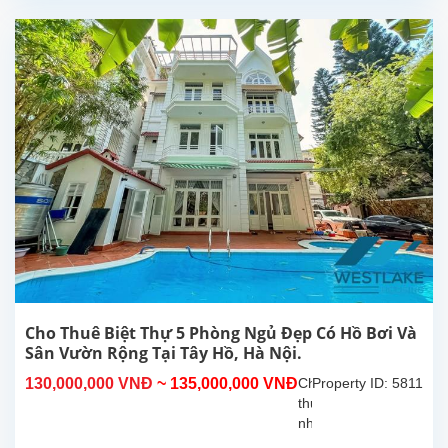
hiện
đại,
ban
công,
sân
rông,
thoáng
mát
tại
Tây
Hồ,
Hà
Nội.
Tầng
1
gồm
phòng
Cho Thuê Biệt Thự 5 Phòng Ngủ Đẹp Có Hồ Bơi Và
khách
Sân Vườn Rộng Tại Tây Hồ, Hà Nội.
và
130,000,000 VNĐ
~ 135,000,000 VNĐ
Cho
Property ID: 5811
bếp
thuê
rộng,...
nhà
5