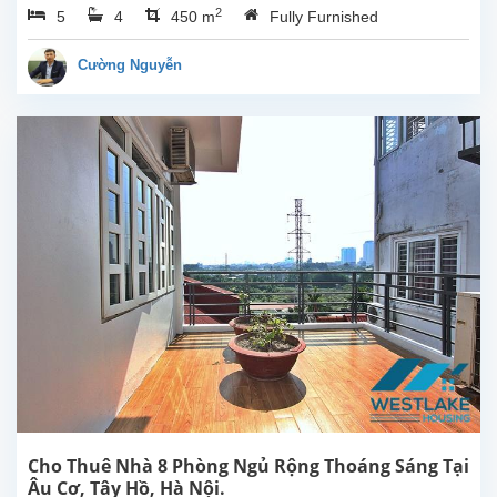
2
5
4
450 m
Fully Furnished
phòng
ngủ
tuyệt
Cường Nguyễn
đẹp,
thoáng
mát
có
hồ
bơi
ngoài
trời
và
sân
vườn
rộng
tại
Tây
Hồ,
Hà
Nội.
5
Cho Thuê Nhà 8 Phòng Ngủ Rộng Thoáng Sáng Tại
phòng
Âu Cơ, Tây Hồ, Hà Nội.