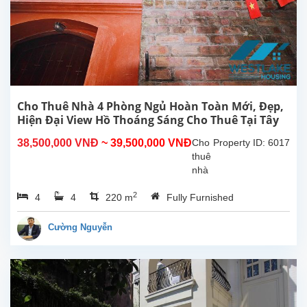
Hà
Nội.
Vị trí
nằm
trong
hẻm
nhỏ
đường
Cho Thuê Nhà 4 Phòng Ngủ Hoàn Toàn Mới, Đẹp,
Tô
Hiện Đại View Hồ Thoáng Sáng Cho Thuê Tại Tây
Ngọc
Hồ, Hà Nội
38,500,000 VNĐ
~ 39,500,000 VNĐ
Cho
Property ID: 6017
Vân,
thuê
rất...
nhà
4
2
4
4
220 m
Fully Furnished
phòng
ngủ
hoàn
Cường Nguyễn
toàn
mới
đẹp
hiện
đại,
ban