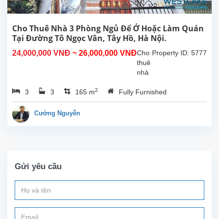
bếp
rộng,
8
Cho Thuê Nhà 3 Phòng Ngủ Để Ở Hoặc Làm Quán
phòng
Tại Đường Tô Ngọc Vân, Tây Hồ, Hà Nội.
ngủ
24,000,000 VNĐ
~ 26,000,000 VNĐ
Cho
Property ID: 5777
có
thuê
phòng
nhà
tắm...
3
2
3
3
165 m
Fully Furnished
phòng
ngủ
thoáng
Cường Nguyễn
mát
để ở
hoặc
làm
quán
Gửi yêu cầu
tại
đường
Tô
Ngọc
Vân,
Tây