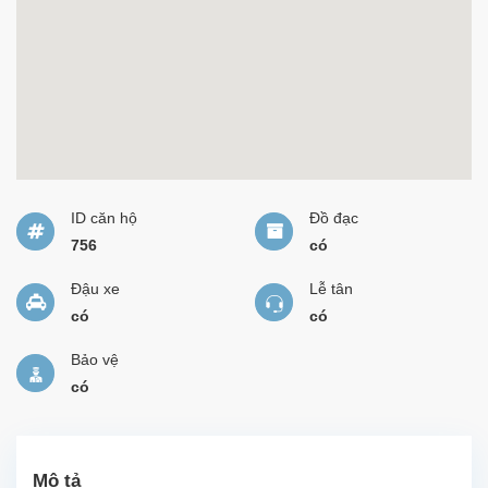
ID căn hộ
Đồ đạc
756
có
Đậu xe
Lễ tân
có
có
Bảo vệ
có
Mô tả