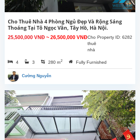
Cho Thuê Nhà 4 Phòng Ngủ Đẹp Và Rộng Sáng
Thoáng Tại Tô Ngọc Vân, Tây Hồ, Hà Nội.
25,500,000 VNĐ
~ 26,500,000 VNĐ
Cho
Property ID: 6282
thuê
nhà
4
2
4
3
280 m
Fully Furnished
phòng
ngủ
đẹp,
Cường Nguyễn
rộng
rãi
thoáng
mát,
tại
Tô
Ngọc
Vân,
Tây
Hồ,