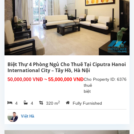
hiện
đại,
sạch
đẹp
và
sẵn
sàng
vào
ở
ngay.
Cấu
Biệt Thự 4 Phòng Ngủ Cho Thuê Tại Ciputra Hanoi
trúc...
International City – Tây Hồ, Hà Nội
50,000,000 VNĐ
~ 55,000,000 VNĐ
Cho
Property ID: 6376
thuê
biệt
thự
2
4
4
320 m
Fully Furnished
đẹp
với
diện
Việt Hà
tích
đất
200m²,