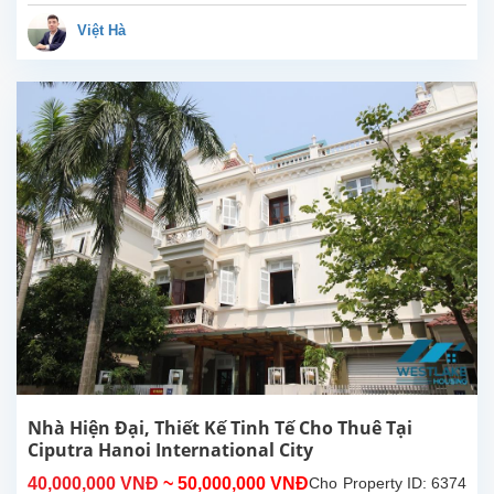
với
tổng
Việt Hà
diện
tích
đất
300m²,
tọa
lạc
tại
khu
đô
thị
Ciputra
–
khu
dân
cư
cao
cấp,
an
Nhà Hiện Đại, Thiết Kế Tinh Tế Cho Thuê Tại
ninh
Ciputra Hanoi International City
và
40,000,000 VNĐ
~ 50,000,000 VNĐ
Cho
Property ID: 6374
có