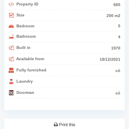
Property ID
665
Size
200 m2
Bedroom
5
Bathroom
4
Built in
1970
Available from
18/12/2021
Fully furnished
có
Laundry
Doorman
có
Print this