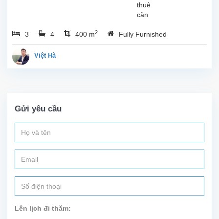
thuê
môi...
căn
nhà
2
3
4
400 m
Fully Furnished
phong
cách
hiện
Việt Hà
đại
và
trang
nhã
tại
Gửi yêu cầu
khu
đô
thị
Ciputra
–
một
trong
những
khu
dân
Lên lịch đi thăm:
cư