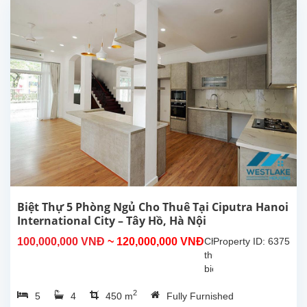
diện
tích
xây
dựng
350m²,
tọa
lạc
trong
khu
đô
thị
Ciputra
–
khu
dân
Biệt Thự 5 Phòng Ngủ Cho Thuê Tại Ciputra Hanoi
cư
International City – Tây Hồ, Hà Nội
cao
100,000,000 VNĐ
~ 120,000,000 VNĐ
Cho
Property ID: 6375
cấp,
thuê
an
biệt
ninh
thự
và...
2
5
4
450 m
Fully Furnished
đẹp