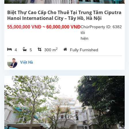
vực.
Căn
Biệt Thự Cao Cấp Cho Thuê Tại Trung Tâm Ciputra
nhà
Hanoi International City – Tây Hồ, Hà Nội
sở...
55,000,000 VNĐ
~ 60,000,000 VNĐ
Chúng
Property ID: 6382
tôi
hiện
có
2
4
5
300 m
Fully Furnished
một
biệt
thự
Việt Hà
tuyệt
đẹp
cho
thuê
tại
trung
tâm
khu
đô
thị
Ciputra