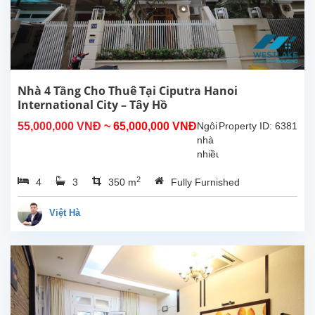
–
khu
dân
cư
cao
cấp
với
Nhà 4 Tầng Cho Thuê Tại Ciputra Hanoi
hệ
International City – Tây Hồ
thống
55,000,000 VNĐ
~ 65,000,000 VNĐ
Ngôi
Property ID: 6381
an
nhà
ninh
nhiều
24/7,
nội
môi...
2
4
3
350 m
Fully Furnished
thất
và
thiết
Việt Hà
bị
mới,
mang
đến
không
gian
sống