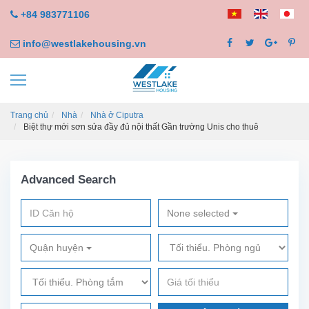
+84 983771106
info@westlakehousing.vn
Trang chủ
Nhà
Nhà ở Ciputra
Biệt thự mới sơn sửa đầy đủ nội thất Gần trường Unis cho thuê
Advanced Search
None selected
Quận huyện