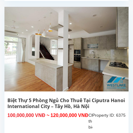
đất
200m²,
diện
tích
xây
dựng
350m²,
tọa
lạc
trong
khu
đô
thị
Ciputra
–
khu
dân
Biệt Thự 5 Phòng Ngủ Cho Thuê Tại Ciputra Hanoi
cư
International City – Tây Hồ, Hà Nội
cao
100,000,000 VNĐ
~ 120,000,000 VNĐ
Cho
Property ID: 6375
cấp,
thuê
an
biệt
ninh
thự