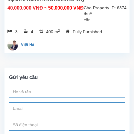
và
40,000,000 VNĐ
~ 50,000,000 VNĐ
Cho
Property ID: 6374
có
thuê
môi...
căn
nhà
2
3
4
400 m
Fully Furnished
phong
cách
hiện
Việt Hà
đại
và
trang
nhã
tại
Gửi yêu cầu
khu
đô
thị
Ciputra
–
một
trong
những
khu
dân