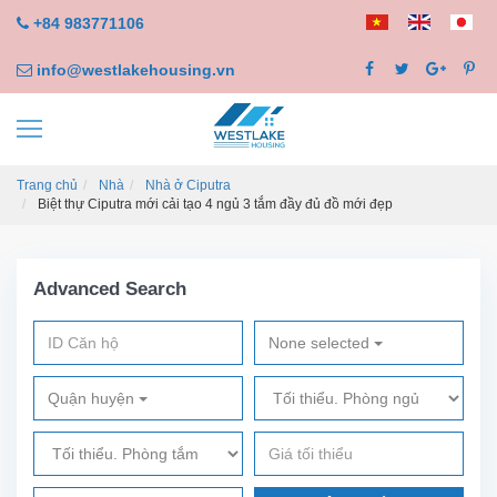
+84 983771106
info@westlakehousing.vn
Trang chủ
Nhà
Nhà ở Ciputra
Biệt thự Ciputra mới cải tạo 4 ngủ 3 tắm đầy đủ đồ mới đẹp
Advanced Search
None selected
Quận huyện