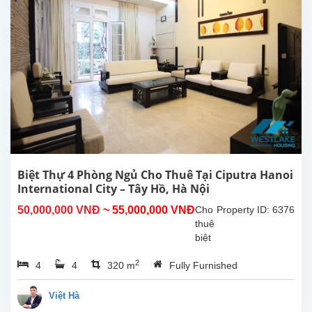
gian
sống
hiện
đại,
sạch
đẹp
và
sẵn
sàng
vào
ở
ngay.
Cấu
Biệt Thự 4 Phòng Ngủ Cho Thuê Tại Ciputra Hanoi
trúc...
International City – Tây Hồ, Hà Nội
50,000,000 VNĐ
~ 55,000,000 VNĐ
Cho
Property ID: 6376
thuê
biệt
thự
2
4
4
320 m
Fully Furnished
đẹp
với
diện
Việt Hà
tích