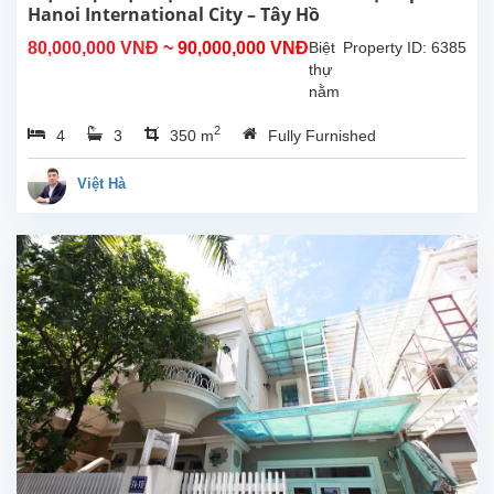
Hanoi International City – Tây Hồ
80,000,000 VNĐ
~ 90,000,000 VNĐ
Biệt
Property ID: 6385
thự
nằm
ở vị
2
4
3
350 m
Fully Furnished
trí
rất
thuận
Việt Hà
tiện,
gần
United
Nations
International
School
of
Hanoi
(UNIS)
và
các
trường
trung
học