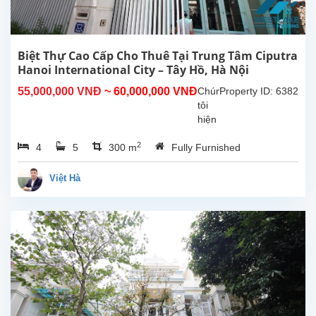
trong
khu
vực.
Căn
Biệt Thự Cao Cấp Cho Thuê Tại Trung Tâm Ciputra
nhà
Hanoi International City – Tây Hồ, Hà Nội
sở...
55,000,000 VNĐ
~ 60,000,000 VNĐ
Chúng
Property ID: 6382
tôi
hiện
có
2
4
5
300 m
Fully Furnished
một
biệt
thự
Việt Hà
tuyệt
đẹp
cho
thuê
tại
trung
tâm
khu
đô