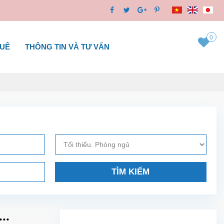
0
HUÊ
THÔNG TIN VÀ TƯ VẤN
TÌM KIẾM
..