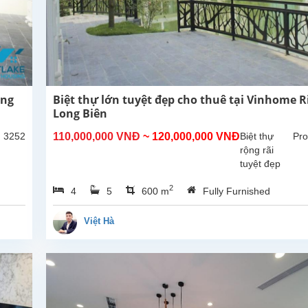
ong
Biệt thự lớn tuyệt đẹp cho thuê tại Vinhome R
Long Biên
: 3252
110,000,000 VNĐ
~ 120,000,000 VNĐ
Biệt thự
Pro
rộng rãi
tuyệt đẹp
cho thuê tại
2
4
5
600 m
Fully Furnished
Vinhome
Riverside
Long Biên.
Việt Hà
Biệt thự có
khu vực
sinh hoạt
chung rộng
rãi, nơi
phòng