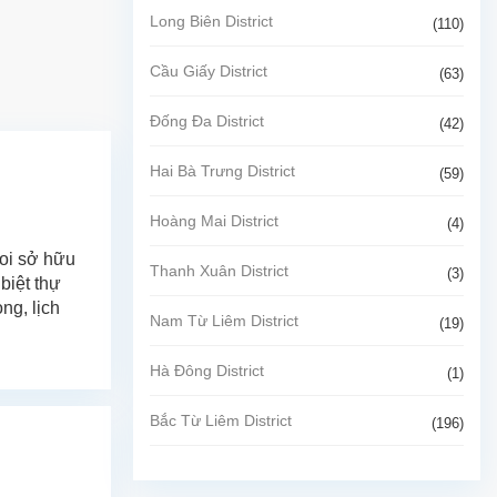
Long Biên District
(110)
Cầu Giấy District
(63)
Đống Đa District
(42)
Hai Bà Trưng District
(59)
Hoàng Mai District
(4)
hoi sở hữu
Thanh Xuân District
(3)
biệt thự
ng, lịch
Nam Từ Liêm District
(19)
Hà Đông District
(1)
Bắc Từ Liêm District
(196)