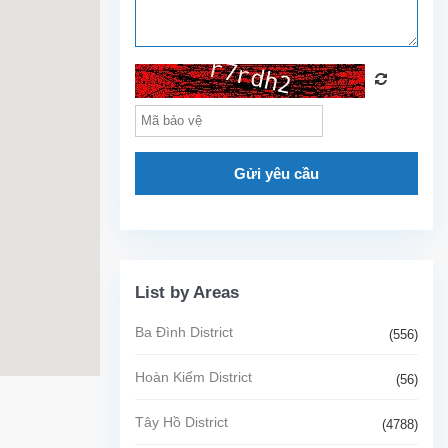
Gửi yêu cầu
List by Areas
Ba Đình District
(556)
Hoàn Kiếm District
(56)
Tây Hồ District
(4788)