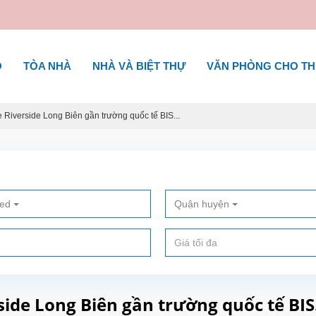
Ộ
TÒA NHÀ
NHÀ VÀ BIỆT THỰ
VĂN PHÒNG CHO T
e Riverside Long Biên gần trường quốc tế BIS...
ted
Quận huyện
ide Long Biên gần trường quốc tế BIS.