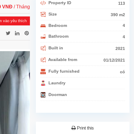
Property ID
113
00 VNĐ
/ Tháng
Size
390 m2
 vào yêu thích
Bedroom
4
Bathroom
4
Built in
2021
Available from
01/12/2021
Fully furnished
có
Laundry
Doorman
Print this