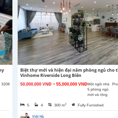
khách và
bếp mở...
ny
Biệt thự mới và hiện đại năm phòng ngủ cho t
Vinhome Riverside Long Biên
: 3208
50,000,000 VNĐ
~ 55,000,000 VNĐ
Một ngôi nhà
Pro
5 phòng ngủ
mới và rộng
rãi tại Long
2
5
4
300 m
Fully Furnished
Biên hiện
đang cho
thuê. Tổng
Việt Hà