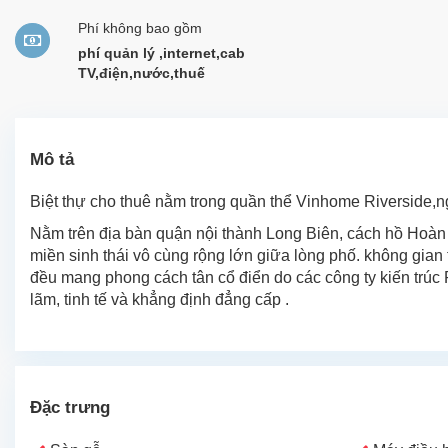
Phí không bao gồm
phí quản lý ,internet,cab
TV,điện,nước,thuế
Mô tả
Biệt thự cho thuê nằm trong quần thể Vinhome Riverside,ng
Nằm trên địa bàn quận nội thành Long Biên, cách hồ Hoàn K
miền sinh thái vô cùng rộng lớn giữa lòng phố. không gian t
đều mang phong cách tân cổ điển do các công ty kiến trúc P
lãm, tinh tế và khẳng định đẳng cấp .
Đặc trưng