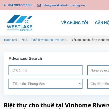
+84 983771106
|
info@westlakehousing.vn
VỀ CHÚNG TÔI
CĂN H
Trang chủ
Nhà
Nhà ở Vinhome Riverside
Biệt thự cho thuê tại Vinhom
Advanced Search
None selec
Biệt thự cho thuê tại Vinhome Rivers