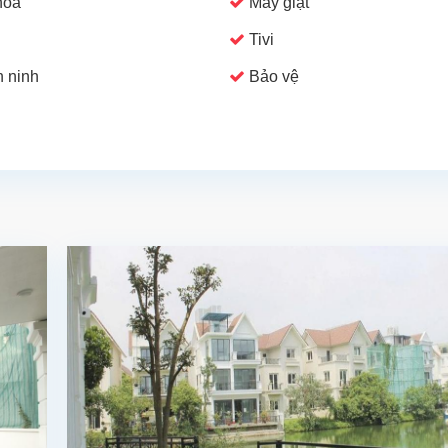
hoà
Máy giặt
Tivi
 ninh
Bảo vệ