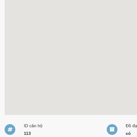
ID căn hộ
Đồ đ
113
có