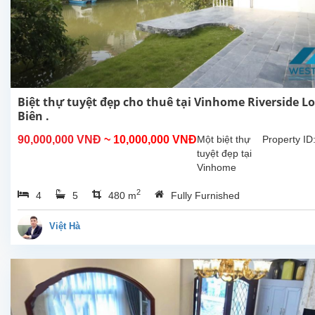
Biệt thự tuyệt đẹp cho thuê tại Vinhome Riverside L
Biên .
90,000,000 VNĐ
~ 10,000,000 VNĐ
Một biệt thự
Property ID
tuyệt đẹp tại
Vinhome
Riverside
2
4
5
480 m
Fully Furnished
Long Biên cho
thuê. Tổng
diện tích sử
Việt Hà
dụng khoảng
480m2 xây
dựng 3 tầng
nổi 1 tầng
hầm, sân...