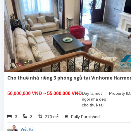
Cho thuê nhà riêng 3 phòng ngủ tại Vinhome Harmo
50,000,000 VNĐ
~ 55,000,000 VNĐ
Đây là một
Property ID
ngôi nhà đẹp
cho thuê tại
Vinhome
2
3
3
270 m
Fully Furnished
Reverside.
Ngôi nhà có
thiết kế đẹp
Việt Hà