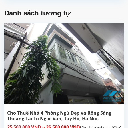
Danh sách tương tự
Cho Thuê Nhà 4 Phòng Ngủ Đẹp Và Rộng Sáng
Thoáng Tại Tô Ngọc Vân, Tây Hồ, Hà Nội.
25,500,000 VNĐ
~ 26,500,000 VNĐ
Cho
Property ID: 6282