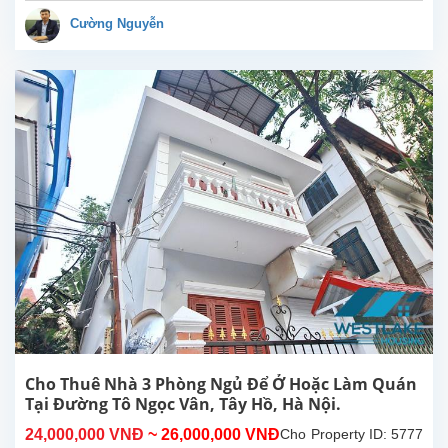
rộng
Cường Nguyễn
sáng
thoáng
tại
Âu
Cơ,
Tây
Hồ,
Hà
Nội.
Tổng
diện
tích
sinh
hoạt
500m²,
bếp
rộng,
8
Cho Thuê Nhà 3 Phòng Ngủ Để Ở Hoặc Làm Quán
phòng
Tại Đường Tô Ngọc Vân, Tây Hồ, Hà Nội.
ngủ
24,000,000 VNĐ
~ 26,000,000 VNĐ
Cho
Property ID: 5777
có