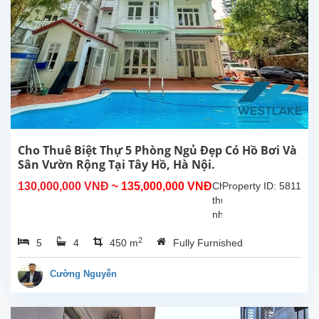
thoáng
mát
tại
Tây
Hồ,
Hà
Nội.
Tầng
1
gồm
phòng
Cho Thuê Biệt Thự 5 Phòng Ngủ Đẹp Có Hồ Bơi Và
khách
Sân Vườn Rộng Tại Tây Hồ, Hà Nội.
và
130,000,000 VNĐ
~ 135,000,000 VNĐ
Cho
Property ID: 5811
bếp
thuê
rộng,...
nhà
5
2
5
4
450 m
Fully Furnished
phòng
ngủ
tuyệt
Cường Nguyễn
đẹp,
thoáng
mát