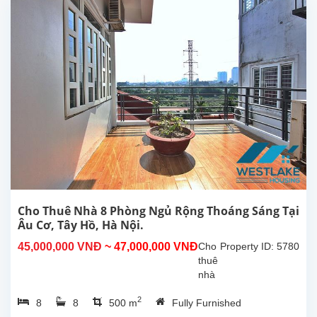
có
hồ
bơi
ngoài
trời
và
sân
vườn
rộng
tại
Tây
Hồ,
Hà
Nội.
5
Cho Thuê Nhà 8 Phòng Ngủ Rộng Thoáng Sáng Tại
phòng
Âu Cơ, Tây Hồ, Hà Nội.
ngủ
45,000,000 VNĐ
~ 47,000,000 VNĐ
Cho
Property ID: 5780
rộng
thuê
rãi4...
nhà
8
2
8
8
500 m
Fully Furnished
phòng
ngủ