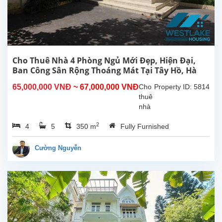
Tây
Hồ,
gần
khách
sạn
Sheraton,
Cho Thuê Nhà 4 Phòng Ngủ Mới Đẹp, Hiện Đại,
Hồ
Ban Công Sân Rộng Thoáng Mát Tại Tây Hồ, Hà
Tây.
Nội.
65,000,000 VNĐ
~ 67,000,000 VNĐ
Cho
Property ID: 5814
Nhà...
thuê
nhà
4
2
4
5
350 m
Fully Furnished
phòng
ngủ
mới
Cường Nguyễn
đẹp,
hiện
đại,
ban
công,
sân
rông,