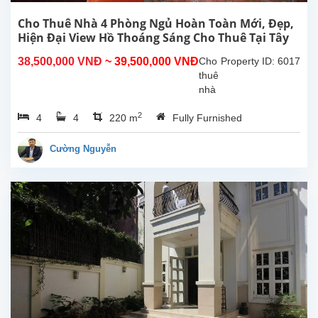
nhỏ
đường
Cho Thuê Nhà 4 Phòng Ngủ Hoàn Toàn Mới, Đẹp,
Tô
Hiện Đại View Hồ Thoáng Sáng Cho Thuê Tại Tây
Ngọc
Hồ, Hà Nội
38,500,000 VNĐ
~ 39,500,000 VNĐ
Cho
Property ID: 6017
Vân,
thuê
rất...
nhà
4
2
4
4
220 m
Fully Furnished
phòng
ngủ
hoàn
Cường Nguyễn
toàn
mới
đẹp
hiện
đại,
ban
công,
view
hồ
thoáng
sáng
tại