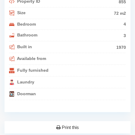
Property ID
855
Size
72 m2
Bedroom
4
Bathroom
3
Built in
1970
Available from
Fully furnished
Laundry
Doorman
Print this