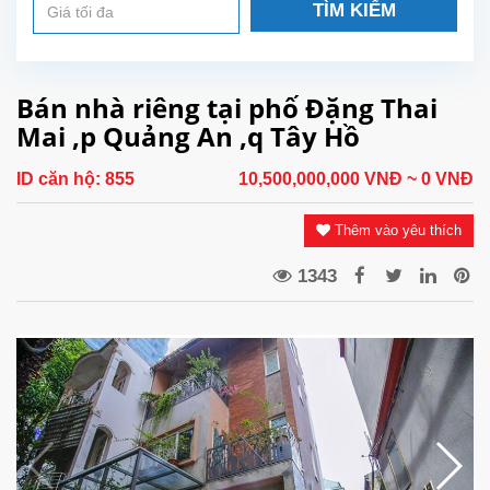
TÌM KIẾM
Bán nhà riêng tại phố Đặng Thai
Mai ,p Quảng An ,q Tây Hồ
ID căn hộ:
855
10,500,000,000 VNĐ
~ 0 VNĐ
Thêm vào yêu thích
1343