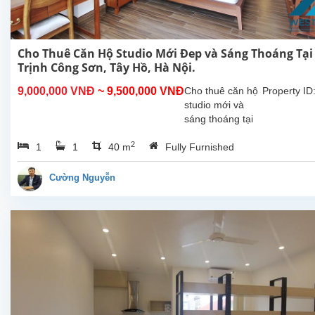
Cho Thuê Căn Hộ Studio Mới Đep và Sáng Thoáng Tại
Trịnh Công Sơn, Tây Hồ, Hà Nội.
9,000,000 VNĐ
~ 9,500,000 VNĐ
Cho thuê căn hộ
Property ID
studio mới và
sáng thoáng tại
Trịnh Công Sơn,
2
1
1
40 m
Fully Furnished
Tây Hồ, Hà Nội.
Diện tích sinh
hoạt 40m², nội
Cường Nguyễn
thất cao cấp,
nhiều ánh sáng
tự...