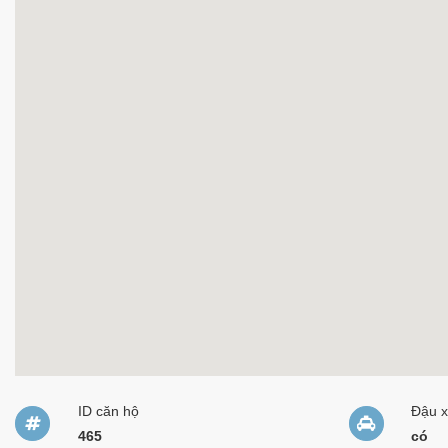
ID căn hộ
Đậu 
465
có