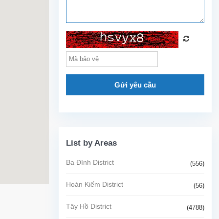
Gửi yêu cầu
List by Areas
Ba Đình District
(556)
Hoàn Kiếm District
(56)
Tây Hồ District
(4788)