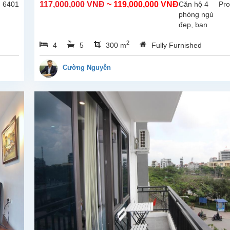
: 6401
117,000,000 VNĐ
~ 119,000,000 VNĐ
Căn hộ 4
Pro
phòng ngủ
đẹp, ban
công rộng
2
4
5
300 m
Fully Furnished
thoáng mát,
view Hồ tại
Từ Hòa,
Cường Nguyễn
Tây Hồ.
Tổng diện
tích sử
dụng là
300m2,
phòng
khách lớn
với khu...