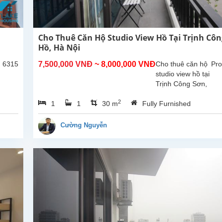
Cho Thuê Căn Hộ Studio View Hồ Tại Trịnh Côn
Hồ, Hà Nội
: 6315
7,500,000 VNĐ
~ 8,000,000 VNĐ
Cho thuê căn hộ
Pro
studio view hồ tại
Trịnh Công Sơn,
Tây Hồ. Diện tích
2
1
1
30 m
Fully Furnished
30m², đã được
lắp đặt các trang
thiết bị, nội thất
Cường Nguyễn
chất...