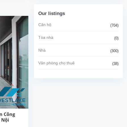
Our listings
Căn hộ
(704)
Tòa nhà
(0)
Nhà
(300)
Văn phòng cho thuê
(38)
an Công
 Nội