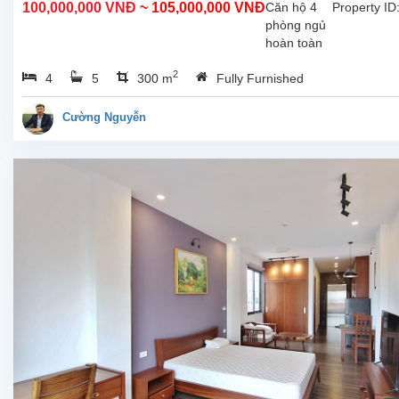
100,000,000 VNĐ
~ 105,000,000 VNĐ
Căn hộ 4
Property ID
phòng ngủ
hoàn toàn
mới rộng
2
4
5
300 m
Fully Furnished
đẹp hiên
đại, ban
công view
Cường Nguyễn
Hồ cho
thuê tại phố
Từ Hoa,
Tây Hồ, Hà
Nội. Căn hộ
này ở
tầng...