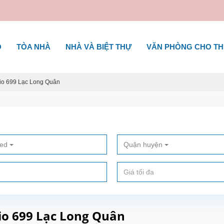
Ộ
TÒA NHÀ
NHÀ VÀ BIỆT THỰ
VĂN PHÒNG CHO T
dio 699 Lạc Long Quân
ted
Quận huyện
io 699 Lạc Long Quân