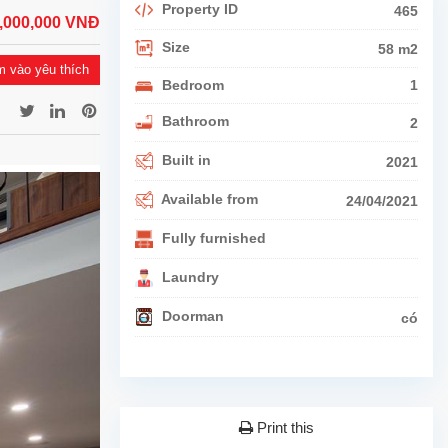
Property ID
465
0,000,000 VNĐ
Size
58 m2
 vào yêu thích
Bedroom
1
Bathroom
2
Built in
2021
Available from
24/04/2021
Fully furnished
Laundry
Doorman
có
Print this