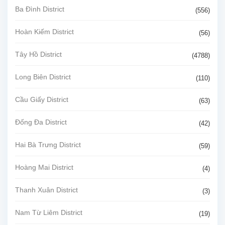
Ba Đình District
(556)
Hoàn Kiếm District
(56)
Tây Hồ District
(4788)
Long Biên District
(110)
Cầu Giấy District
(63)
Đống Đa District
(42)
Hai Bà Trưng District
(59)
Hoàng Mai District
(4)
Thanh Xuân District
(3)
Nam Từ Liêm District
(19)