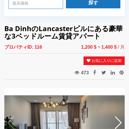
探す
Ba DinhのLancasterビルにある豪華
な3ベッドルーム賃貸アパート
プロパティID:
116
1,200 $
~ 1,400 $
/ 月
お気に入りに追加
473