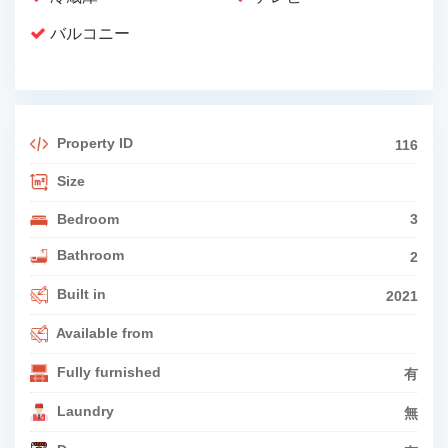
バルコニー
Property ID
116
Size
Bedroom
3
Bathroom
2
Built in
2021
Available from
Fully furnished
有
Laundry
無